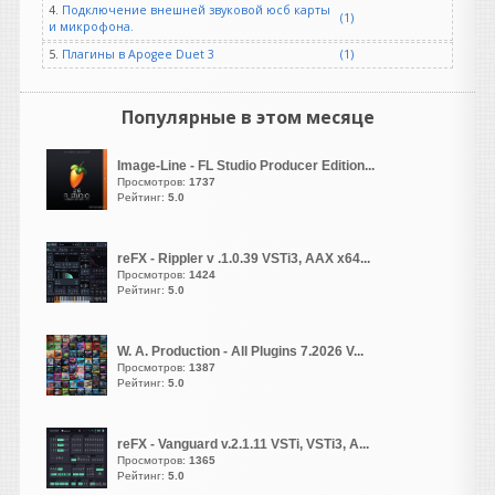
ONE OF THE MOST
4.
Подключение внешней звуковой юсб карты
(1)
POPULAR AND ENDURING
и микрофона.
SAMPLE LIBRARIES EVER
5.
Плагины в Apogee Duet 3
(1)
MADE
Возрождение Ностальгии |
Скоро...
Популярные в этом месяце
Отмечая двадцатилетие
существования в качестве
Image-Line - FL Studio Producer Edition...
одной из самых популярных
Просмотров:
1737
и долговечных библиотек
Рейтинг:
5.0
сэмплов,
Nostalgia возвращается в
reFX - Rippler v .1.0.39 VSTi3, AAX x64...
специальном юбилейном
Просмотров:
1424
издании, посвященном 20-
Рейтинг:
5.0
летию.
W. A. Production - All Plugins 7.2026 V...
Просмотров:
1387
Рейтинг:
5.0
vangog171
написал 06.08.2026 в
23:02
reFX - Vanguard v.2.1.11 VSTi, VSTi3, A...
Просмотров:
1365
Хоь и стоит у
Рейтинг:
5.0
меня-
Microsoft Visual C++