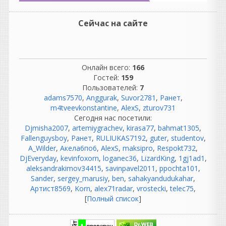
патчбеи;
компрессоры, эквалайзеры;
Сейчас на сайте
синхронизация
магнитофонов;
обслуживание техники.
Инженеры тратили
Онлайн всего:
166
огромное количество
Гостей:
159
времени на обслуживание
Пользователей:
7
оборудования.
adams7570
,
Anggurak
,
Suvor2781
,
Ранет
,
m4tveevkonstantine
,
AlexS
,
zturov731
«Никто не ругался.»
Сегодня нас посетили:
Вот это вообще миф. 😄
Djmisha2007
,
artemiygrachev
,
kirasa77
,
bahmat1305
,
Если почитать
Fallenguysboy
,
Ранет
,
RULIUKAS7192
,
guter
,
studentov
,
воспоминания
A_Wilder
,
Акела6по6
,
AlexS
,
maksipro
,
Respokt732
,
звукорежиссеров 70-х, 80-х
DjEveryday
,
kevinfoxorn
,
loganec36
,
LizardKing
,
1gj1ad1
,
и 90-х, они ругались
aleksandrakimov34415
,
savinpavel2011
,
ppochta101
,
постоянно:
Sander
,
sergey_marusiy
,
ben
,
sahakyandudukahar
,
лента закончилась в самый
Артист8569
,
Korn
,
alex71radar
,
vrostecki
,
telec75
,
неподходящий момент;
[
Полный список
]
магнитофон "зажевал"
мастер;
шумит предусилитель;