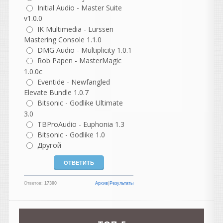
Initial Audio - Master Suite
v1.0.0
guter
IK Multimedia - Lurssen
написал 06.08.2026 в
22:37
Mastering Console 1.1.0
не согласна с этим
DMG Audio - Multiplicity 1.0.1
комментарием, но
Rob Papen - MasterMagic
понимаю, откуда он взялся.
1.0.0c
В нем есть доля
Eventide - Newfangled
ностальгии, но как
Elevate Bundle 1.0.7
описание реальности он
Bitsonic - Godlike Ultimate
сильно идеализирован.
3.0
TBProAudio - Euphonia 1.3
Разберем по частям.
Bitsonic - Godlike 1.0
«Как же было спокойно до
появления компа...»
Другой
На самом деле не совсем.
Да, компьютеров не было,
но были свои проблемы:
магнитофоны требовали
Ответов:
17300
Архив
|
Результаты
постоянной калибровки;
нужно было выставлять ток
подмагничивания (bias);