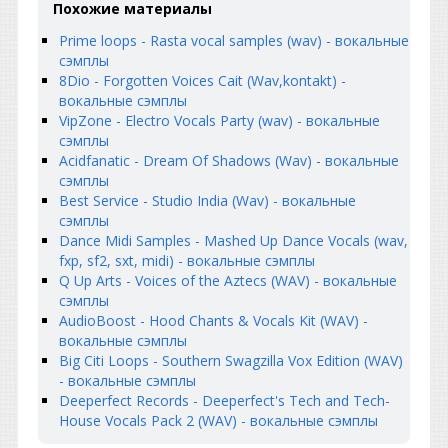
Похожие материалы
Prime loops - Rasta vocal samples (wav) - вокальные
сэмплы
8Dio - Forgotten Voices Cait (Wav,kontakt) -
вокальные сэмплы
VipZone - Electro Vocals Party (wav) - вокальные
сэмплы
Acidfanatic - Dream Of Shadows (Wav) - вокальные
сэмплы
Best Service - Studio India (Wav) - вокальные
сэмплы
Dance Midi Samples - Mashed Up Dance Vocals (wav,
fxp, sf2, sxt, midi) - вокальные сэмплы
Q Up Arts - Voices of the Aztecs (WAV) - вокальные
сэмплы
AudioBoost - Hood Chants & Vocals Kit (WAV) -
вокальные сэмплы
Big Citi Loops - Southern Swagzilla Vox Edition (WAV)
- вокальные сэмплы
Deeperfect Records - Deeperfect's Tech and Tech-
House Vocals Pack 2 (WAV) - вокальные сэмплы