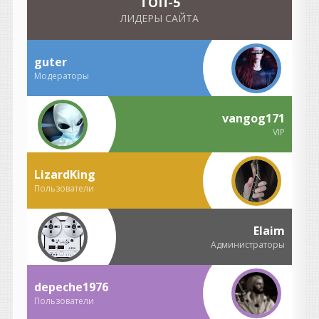
TOП-5
чистить и размагничивать
головки;
ЛИДЕРЫ САЙТА
менять ленты, потому что
они изнашивались;
бороться с шумом пленки;
guter
если ошибся при записи —
Модераторы
иногда приходилось
переписывать целый дубль.
vangog171
То есть работы было не
VIP
меньше, просто она была
другой.
Подключил проводочки,
LizardKing
заправил ленточку, прогрел
Пользователи
лампочку...
Это романтичная картина,
но в профессиональных
Elaim
студиях все было гораздо
Администраторы
сложнее.
Там были:
depeche1976
огромные аналоговые
консоли;
Пользователи
километры кабелей;