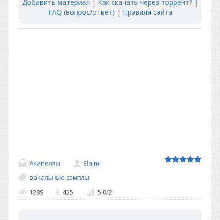
Добавить материал
|
Как скачать через торрент?
|
FAQ (вопрос/ответ)
|
Правила сайта
Акапеллы
Elaim
вокальные сэмплы
1289
425
5.0
/
2