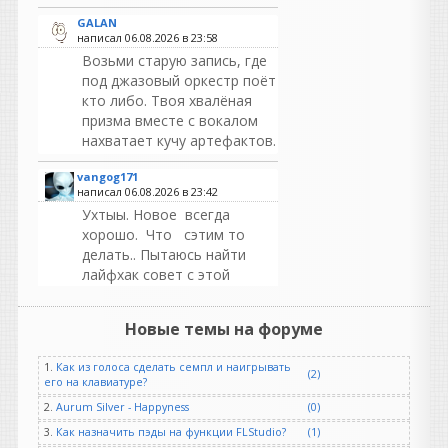
GALAN
написал 06.08.2026 в
23:58
Возьми старую запись, где
под джазовый оркестр поёт
кто либо. Твоя хвалёная
призма вместе с вокалом
нахватает кучу артефактов.
vangog171
написал 06.08.2026 в
23:42
Ухтыы. Новое всегда
хорошо. Что сэтим то
делать.. Пытаюсь найти
лайфхак совет с этой
ошибкой-ошибку
0x000007b...
может в
Новые темы на форуме
ютубе найдется..
1.
Как из голоса сделать семпл и наигрывать
guter
(2)
его на клавиатуре?
написал 06.08.2026 в
23:19
NOSTALGIA REBORN20TH
2.
Aurum Silver - Happyness
(0)
ANNIVERSARY EDITION OF
3.
Как назначить пэды на функции FLStudio?
(1)