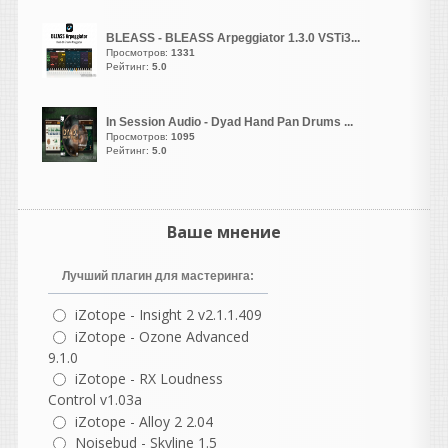
(2005–2022, x86 и x64)
И-
DirectX End-User
BLEASS - BLEASS Arpeggiator 1.3.0 VSTi3...
Runtime.
Просмотров:
1331
Рейтинг:
5.0
Но такой баг впервые у
меня с кейгеном... Давно
как то в старой 10 еще все
In Session Audio - Dyad Hand Pan Drums ...
спокойно рабаотала эта
Просмотров:
1095
Рейтинг:
5.0
библиотека и сразу
активировалась. Даже
сейчас из списка там
режима совместимости там
Ваше мнение
в свойствах не помогает..
Странно..
Лучший плагин для мастеринга:
vangog171
написал 06.08.2026 в
22:54
iZotope - Insight 2 v2.1.1.409
Библиотека необходима.
iZotope - Ozone Advanced
Странно что кейген
9.1.0
перестал запускаться
iZotope - RX Loudness
когда от админа
Control v1.03a
нажимаешь.. Чудеса прям
iZotope - Alloy 2 2.04
Noisebud - Skyline 1.5
какие то