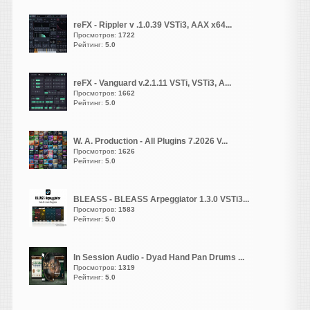
свободное место куда
хотите установить образ
reFX - Rippler v .1.0.39 VSTi3, AAX x64...
винды !
Просмотров:
1722
Рейтинг:
5.0
Можете даже создать
свободном месте папаку
и назвать её так же
reFX - Vanguard v.2.1.11 VSTi, VSTi3, A...
windows xp и спомощью
Просмотров:
1662
программы виртуалки по
Рейтинг:
5.0
инструкции испльзуете
образ и устанавливаем
W. A. Production - All Plugins 7.2026 V...
винду там всё будет так
Просмотров:
1626
как будто вы
Рейтинг:
5.0
устанавливаетет в реале
винду типа форматируем
BLEASS - BLEASS Arpeggiator 1.3.0 VSTi3...
и дальше идёт установка
Просмотров:
1583
!
Рейтинг:
5.0
дальше ждётет и всё
винда готова!
In Session Audio - Dyad Hand Pan Drums ...
Просмотров:
1319
Рейтинг:
5.0
Валерик
написал 09.08.2026 в
02:22