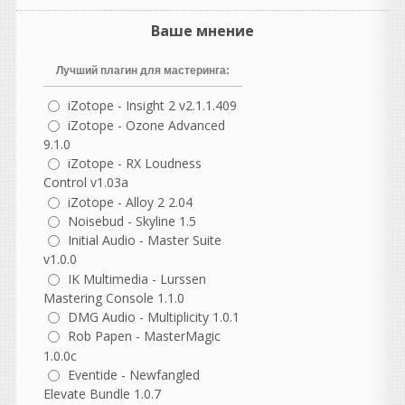
нет.
ставится именно
Ваше мнение
версия WaveLab 13.0.30 Pro
Лучший плагин для мастеринга:
iZotope - Insight 2 v2.1.1.409
iZotope - Ozone Advanced
sd1773
9.1.0
написал 09.08.2026 в
00:27
iZotope - RX Loudness
Ставится WaveLab Go, а не
Control v1.03a
iZotope - Alloy 2 2.04
PRO-версия
Noisebud - Skyline 1.5
Initial Audio - Master Suite
v1.0.0
vangog171
написал 08.08.2026 в
22:51
IK Multimedia - Lurssen
То что пишут типа-
Mastering Console 1.1.0
вылечено-развод. А тупо не
DMG Audio - Multiplicity 1.0.1
долом. .Поспешная раздача
Rob Papen - MasterMagic
неповереная.. Как по мне.. .
1.0.0c
Eventide - Newfangled
О Ла лалаа
Elevate Bundle 1.0.7