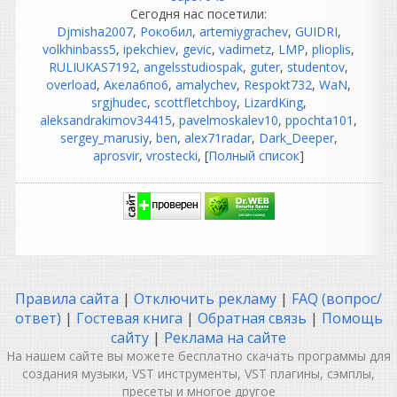
активировала ибо уже
Сегодня нас посетили:
начиная от 7 винды кейген
Djmisha2007
,
Рокобил
,
artemiygrachev
,
GUIDRI
,
ключи не работают!
volkhinbass5
,
ipekchiev
,
gevic
,
vadimetz
,
LMP
,
plioplis
,
так что решение за вами!
RULIUKAS7192
,
angelsstudiospak
,
guter
,
studentov
,
overload
,
Акела6по6
,
amalychev
,
Respokt732
,
WaN
,
guter
srgjhudec
,
scottfletchboy
,
LizardKing
,
написал 08.08.2026 в
19:58
aleksandrakimov34415
,
pavelmoskalev10
,
ppochta101
,
йо нигга маза фака?
sergey_marusiy
,
ben
,
alex71radar
,
Dark_Deeper
,
aprosvir
,
vrostecki
, [
Полный список
]
СИ Джей зажигай ГТА сан
андрюшу врубай
Правила сайта
|
Отключить рекламу
|
FAQ (вопрос/
ответ)
|
Гостевая книга
|
Обратная связь
|
Помощь
Heavy
сайту
|
Реклама на сайте
написал 08.08.2026 в
19:57
На нашем сайте вы можете бесплатно скачать программы для
Кряка нет, кем "вылечено"
создания музыки, VST инструменты, VST плагины, сэмплы,
непонятно, кнопки "извлечь
пресеты и многое другое