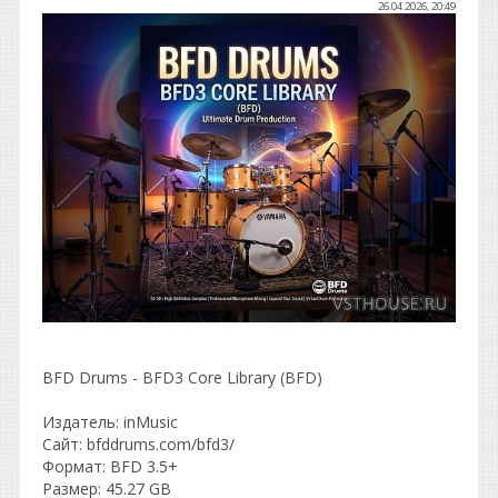
26.04.2026, 20:49
BFD Drums - BFD3 Core Library (BFD)
Издaтeль: inМusiс
Сайт: bfddrums.com/bfd3/
Фopмaт: ВFD 3.5+
Размер: 45.27 GB