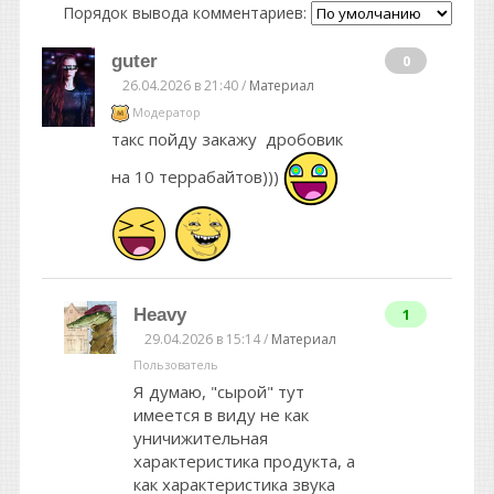
Порядок вывода комментариев:
guter
0
26.04.2026 в 21:40 /
Материал
Модератор
такс пойду закажу дробовик
на 10 террабайтов)))
Heavy
1
29.04.2026 в 15:14 /
Материал
Пользователь
Я думаю, "сырой" тут
имеется в виду не как
уничижительная
характеристика продукта, а
как характеристика звука