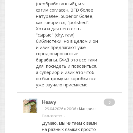
(необработанный), и я
сэтим согласен. BFD более
натурален, Superior более,
как говорится, "polished".
Хотя и для него есть
"сырые" (dry, raw)
библиотеки, но в целом и он
и изик предлагают уже
спродюсированные
барабаны. БФД это все таки
для посидеть и повозиться,
а супериор и изик это чтоб
по быстрому из коробки все
уже звучало приемлемо.
Heavy
0
29.04.2026 в 20:36 /
Материал
Пользователь
Думаю, мы читаем с вами
на разных языках просто