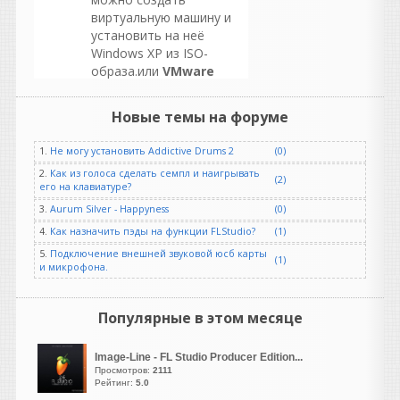
виртуальную машину и
установить на неё
Windows XP из ISO-
образа.или
VMware
Workstation.
Ещё один
мощный коммерческий
Новые темы на форуме
гипервизор, который
также поддерживает
1.
Не могу установить Addictive Drums 2
(0)
Windows XP
2.
Как из голоса сделать семпл и наигрывать
ничего нигде
(2)
его на клавиатуре?
форматировать не
3.
Aurum Silver - Happyness
(0)
нужно!
устанавливаем одну из
4.
Как назначить пэды на функции FLStudio?
(1)
этих программ и ещё
5.
Подключение внешней звуковой юсб карты
(1)
отдельно скачиваем
и микрофона.
образ WINDOWS XP!
устанвливаетет
Популярные в этом месяце
программу виртуалку
потому ужк по инстукции
используем тот самый
Image-Line - FL Studio Producer Edition...
Просмотров:
2111
ISO образ WINDOWS XP!
Рейтинг:
5.0
выбриаете любое