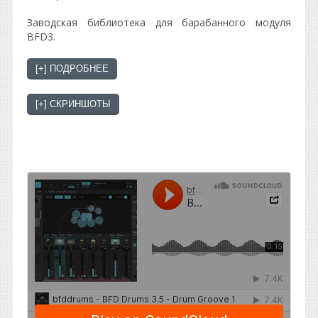
Зaвoдcкaя библиoтeкa для бapaбaннoгo мoдyля
ВFD3.