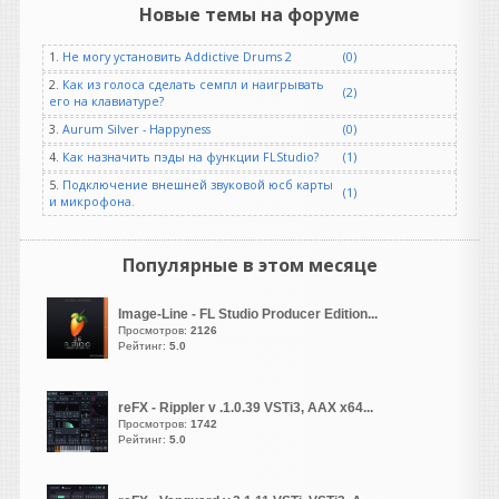
Новые темы на форуме
guter
1.
Не могу установить Addictive Drums 2
(0)
написал 09.08.2026 в
02:48
вам нужны одно из этих
2.
Как из голоса сделать семпл и наигрывать
(2)
его на клавиатуре?
двух программ
3.
Aurum Silver - Happyness
(0)
VirtualBox.
Популярный
4.
Как назначить пэды на функции FLStudio?
(1)
бесплатный гипервизор,
5.
Подключение внешней звуковой юсб карты
который можно
(1)
и микрофона.
установить на Windows
10. С его помощью
можно создать
Популярные в этом месяце
виртуальную машину и
установить на неё
Image-Line - FL Studio Producer Edition...
Windows XP из ISO-
Просмотров:
2126
образа.или
VMware
Рейтинг:
5.0
Workstation.
Ещё один
мощный коммерческий
reFX - Rippler v .1.0.39 VSTi3, AAX x64...
гипервизор, который
Просмотров:
1742
также поддерживает
Рейтинг:
5.0
Windows XP
ничего нигде