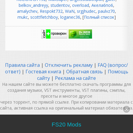
belkov_andreyy
,
studentov
,
overload
,
Акела6по6
,
даже не открывается
amalychev
,
Respokt732
,
WaN
,
srgjhudec
,
paulvz70
,
mukc
guter
,
scottfletchboy
,
loganec36
, [
Полный список
]
написал 08.08.2026 в
20:07
да именно последнее
возможность активировать
это виртуалка WINDOWS
XP!
Подругому никак не выйдет!
Я помню как UltraFocus UVI
2005 года я так же
Правила сайта
|
Отключить рекламу
|
FAQ (вопрос/
активировала ибо уже
ответ)
|
Гостевая книга
|
Обратная связь
|
Помощь
начиная от 7 винды кейген
сайту
|
Реклама на сайте
ключи не работают!
На нашем сайте вы можете бесплатно скачать программы для
так что решение за вами!
создания музыки, VST инструменты, VST плагины, сэмплы,
пресеты и многое другое
guter
через торрент, по прямой ссылке. При копировании материала с
написал 08.08.2026 в
19:58
сайта, активная ссылка на оригинальный материал обязательна.
йо нигга маза фака?
MUSIC IN MY MIND | VSTHOUSE.RU © 2012-2026
| При
FS20 Mods
поддержке
Musicmakers Media Group®
|