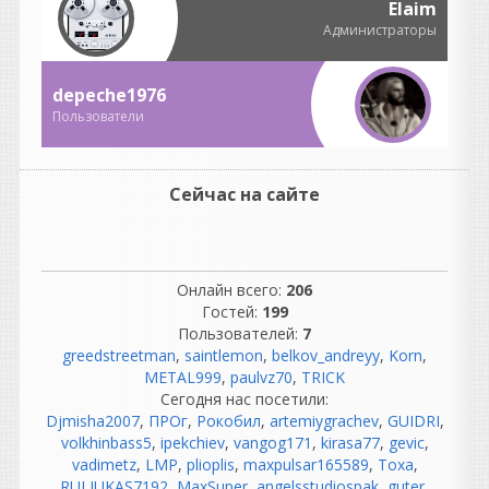
Когда уже стоит 10 про с
Elaim
даными. ТУт больше
Администраторы
вопросов чем загадок..
depeche1976
Пользователи
LizardKing
написал 08.08.2026 в
22:16
Ох нифига Гутер раздухарил
Сейчас на сайте
ромпельштильцхен...
"Лоурайдер качае-е-ет!"
Онлайн всего:
206
andrey45
Гостей:
199
написал 08.08.2026 в
21:52
Пользователей:
7
у него стерео вэйв тэйбл и
greedstreetman
,
saintlemon
,
belkov_andreyy
,
Korn
,
многие параметры можно в
METAL999
,
paulvz70
,
TRICK
стерео раскинуть, своя
Сегодня нас посетили:
фишка
Djmisha2007
,
ПРОг
,
Рокобил
,
artemiygrachev
,
GUIDRI
,
volkhinbass5
,
ipekchiev
,
vangog171
,
kirasa77
,
gevic
,
loganec36
vadimetz
,
LMP
,
plioplis
,
maxpulsar165589
,
Тоха
,
написал 08.08.2026 в
20:45
RULIUKAS7192
,
MaxSuper
,
angelsstudiospak
,
guter
,
У меня ваще Куб вылетает,