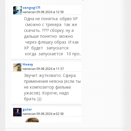
vangog171
написал 09.08.2026 в
12:59
Одна не понятка. обрвз ХР
сможно с трекера так же
скачать. ???? сборку. ну а
дальше понятно можно
через флешку образ. И как
ХР будет запускатся
когда запускается 10 про..
Heavy
написал 09.08.2026 в
11:57
Звучит жутковато. Сфера
применения неясна (если ты
не композитор фильма
ужасов). Короче, надо
брать )))
guter
написал 09.08.2026 в
02:50