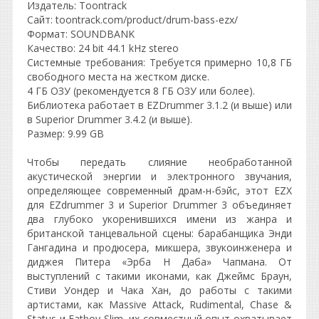
Издатель: Toontrack
Сайт: toontrack.com/product/drum-bass-ezx/
Формат: SOUNDBANK
Качество: 24 bit 44.1 kHz stereo
Системные требования: Требуется примерно 10,8 ГБ
свободного места на жестком диске.
4 ГБ ОЗУ (рекомендуется 8 ГБ ОЗУ или более).
Библиотека работает в EZDrummer 3.1.2 (и выше) или
в Superior Drummer 3.4.2 (и выше).
Размер: 9.99 GB
Чтобы передать слияние необработанной
акустической энергии и электронного звучания,
определяющее современный драм-н-бэйс, этот EZX
для EZdrummer 3 и Superior Drummer 3 объединяет
два глубоко укоренившихся имени из жанра и
британской танцевальной сцены: барабанщика Энди
Гангадина и продюсера, микшера, звукоинженера и
диджея Питера «Эрба Н Даба» Чапмана. От
выступлений с такими иконами, как Джеймс Браун,
Стиви Уондер и Чака Хан, до работы с такими
артистами, как Massive Attack, Rudimental, Chase &
Status и Fatboy Slim, их совместный опыт охватывает