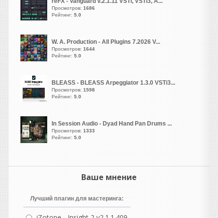
форматировать не
reFX - Vanguard v.2.1.11 VSTi, VSTi3, A...
Просмотров:
1686
нужно!
Рейтинг:
5.0
устанавливаем одну из
этих программ и ещё
отдельно скачиваем
W. A. Production - All Plugins 7.2026 V...
образ WINDOWS XP!
Просмотров:
1644
Рейтинг:
5.0
устанвливаетет
программу виртуалку
потому ужк по инстукции
BLEASS - BLEASS Arpeggiator 1.3.0 VSTi3...
используем тот самый
Просмотров:
1598
ISO образ WINDOWS XP!
Рейтинг:
5.0
выбриаете любое
свободное место куда
In Session Audio - Dyad Hand Pan Drums ...
хотите установить образ
Просмотров:
1333
винды !
Рейтинг:
5.0
Можете даже создать
свободном месте папаку
и назвать её так же
windows xp и спомощью
Ваше мнение
программы виртуалки по
инструкции испльзуете
Лучший плагин для мастеринга:
образ и устанавливаем
винду там всё будет так
iZotope - Insight 2 v2.1.1.409