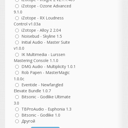
как будто вы
iZotope - Ozone Advanced
устанавливаетет в реале
9.1.0
винду типа форматируем
iZotope - RX Loudness
и дальше идёт установка
Control v1.03a
!
iZotope - Alloy 2 2.04
дальше ждётет и всё
Noisebud - Skyline 1.5
винда готова!
Initial Audio - Master Suite
v1.0.0
IK Multimedia - Lurssen
Валерик
Mastering Console 1.1.0
написал 09.08.2026 в
02:22
DMG Audio - Multiplicity 1.0.1
нет.
Rob Papen - MasterMagic
ставится именно
1.0.0c
версия WaveLab 13.0.30 Pro
Eventide - Newfangled
Elevate Bundle 1.0.7
Bitsonic - Godlike Ultimate
3.0
TBProAudio - Euphonia 1.3
sd1773
Bitsonic - Godlike 1.0
написал 09.08.2026 в
00:27
Ставится WaveLab Go, а не
Другой