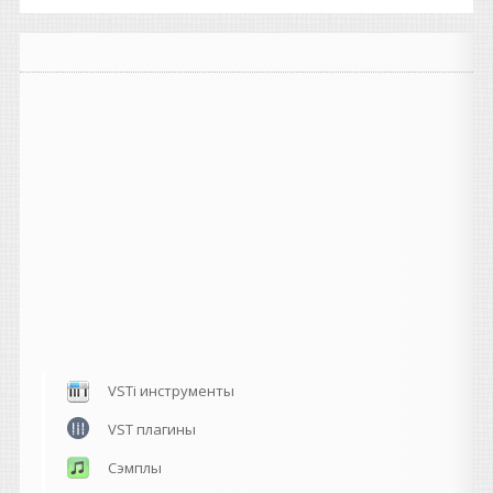
VSTi инструменты
VST плагины
Сэмплы