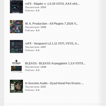
нормальная версия.
reFX - Rippler v .1.0.39 VSTi3, AAX x64...
Просмотров:
1553
Рейтинг:
5.0
Heavy
написал 07.08.2026 в
19:24
Жирненький! Они, кстати,
W. A. Production - All Plugins 7.2026 V...
веб версию
Просмотров:
1508
запилили
Рейтинг:
https://muscriptor.kyutai.org/
5.0
vangog171
написал 07.08.2026 в
17:38
reFX - Vanguard v.2.1.11 VSTi, VSTi3, A...
Просмотров:
1497
Удалил свое. Полная
Рейтинг:
5.0
тишина..
BLEASS - BLEASS Arpeggiator 1.3.0 VSTi3...
Просмотров:
1448
Heavy
Рейтинг:
5.0
написал 07.08.2026 в
16:52
Похоже, не работает кряк,
недолом. Проверил на двух
In Session Audio - Dyad Hand Pan Drums ...
Просмотров:
1192
машинах и разными
Рейтинг:
5.0
способами, по прежнему
демо. Ждём новых версий )