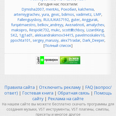
Сегодня нас посетили:
«Как же было спокойно до
Djmisha2007
,
mentAs
,
Рокобил
,
kalchenia
,
появления компа...»
artemiygrachev
,
yura
,
gevic
,
bdimos
,
vadimetz
,
LMP
,
На самом деле не совсем.
Fallenguysboy
,
RULIUKAS7192
,
guter
,
Anggurak
,
Да, компьютеров не было,
furqatmaestro
,
belkov_andreyy
,
Акела6по6
,
amalychev
,
но были свои проблемы:
maksipro
,
Respokt732
,
mukc
,
scottfletchboy
,
LizardKing
,
магнитофоны требовали
SK2
,
1gj1ad1
,
aleksandrakimov34415
,
pavelmoskalev10
,
постоянной калибровки;
ppochta101
,
sergey_marusiy
,
alex71radar
,
Dark_Deeper
,
нужно было выставлять ток
[
Полный список
]
подмагничивания (bias);
чистить и размагничивать
головки;
менять ленты, потому что
они изнашивались;
бороться с шумом пленки;
если ошибся при записи —
иногда приходилось
Правила сайта
|
Отключить рекламу
|
FAQ (вопрос/
переписывать целый дубль.
ответ)
|
Гостевая книга
|
Обратная связь
|
Помощь
То есть работы было не
сайту
|
Реклама на сайте
меньше, просто она была
На нашем сайте вы можете бесплатно скачать программы для
другой.
создания музыки, VST инструменты, VST плагины, сэмплы,
Подключил проводочки,
пресеты и многое другое