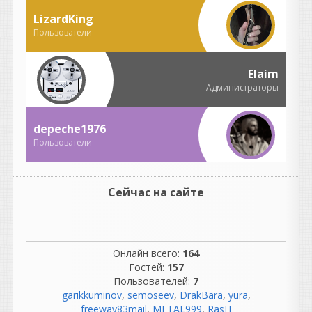
существования в качестве
одной из самых популярных
LizardKing
и долговечных библиотек
Пользователи
сэмплов,
Nostalgia возвращается в
специальном юбилейном
Elaim
издании, посвященном 20-
Администраторы
летию.
depeche1976
Пользователи
guter
написал 06.08.2026 в
22:37
Сейчас на сайте
не согласна с этим
комментарием, но
понимаю, откуда он взялся.
В нем есть доля
Онлайн всего:
164
ностальгии, но как
Гостей:
157
описание реальности он
Пользователей:
7
сильно идеализирован.
garikkuminov
,
semoseev
,
DrakBara
,
yura
,
freeway83mail
,
METAL999
,
RasH
Разберем по частям.