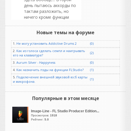
день пытаюсь аккорды по
тактам разложить, но
ничего кроме функции
"лайв" я здесь не нашел.
Новые темы на форуме
Рокобил
написал 08.08.2026 в
07:15
1.
Не могу установить Addictive Drums 2
(0)
Уважаемые пианисты и
пользователи "Giglad".
2.
Как из голоса сделать семпл и наигрывать
(2)
его на клавиатуре?
Помогите пожалуйста
разобраться, где здесь
3.
Aurum Silver - Happyness
(0)
находится редактор
4.
Как назначить пэды на функции FLStudio?
(1)
аккордовой прогрессии. И
5.
Подключение внешней звуковой юсб карты
есть ли он здесь вообще...
(1)
и микрофона.
Второй день пытаюсь
аккорды по тактам
разложить, но
Популярные в этом месяце
ничего кроме функции
"лайв" я здесь не нашел.
Image-Line - FL Studio Producer Edition...
Просмотров:
1918
Rocker
Рейтинг:
5.0
написал 08.08.2026 в
01:23
На другом ресурсе уже есть