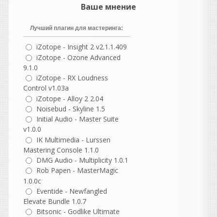
Heavy
Ваше мнение
написал 07.08.2026 в
16:51
Кто угодно нахватает. Не
Лучший плагин для мастеринга:
бывает на свете чудес,
коллега, всегда все надо
iZotope - Insight 2 v2.1.1.409
потом допиливать ручками.
iZotope - Ozone Advanced
Но в моих случаях один и
9.1.0
тот же стем призма
iZotope - RX Loudness
распознавала лучше, чем
даже суновский платный
Control v1.03a
штатный преобразователь
iZotope - Alloy 2 2.04
(он вообще довольно
Noisebud - Skyline 1.5
кривой, кстати). А вот
Initial Audio - Master Suite
чистые партии призма
v1.0.0
берет вообще влёт, лучше
IK Multimedia - Lurssen
встроенного в S1. Впрочем,
Mastering Console 1.1.0
я просто делюсь опытом, а
DMG Audio - Multiplicity 1.0.1
вы уже сами подбирайте
Rob Papen - MasterMagic
под себя, что удобнее.
1.0.0c
Eventide - Newfangled
NewYork4017
написал 07.08.2026 в
10:16
Elevate Bundle 1.0.7
раздайте пожалуйста
Bitsonic - Godlike Ultimate