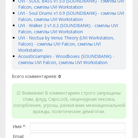
UVI - SOUL BASS v1.5.0 (SOUNDBANK) - сэмплы UVI
Falcon, сэмплы UVI Workstation
UVI - Soul Drums v1.0.9 (SOUNDBANK) - сэмплы UVI
Falcon, сэмплы UVI Workstation
UVI - Walker 2 v1.0.2 (SOUNDBANK) - сэмплы UVI
Falcon, сэмплы UVI Workstation
UVI - Noctua by Venus Theory (UVI Workstation,
Falcon) - сэмплы UVI Falcon, сэмплы UVI
Workstation
Acousticsamples - Woodboxes (SOUNDBANK) -
сэмплы UVI Falcon, сэмплы UVI Workstation
Всего комментариев
:
0
☑ Внимание! В комментариях строго запрещены:
спам, флуд, CapsLock, нецензурная лексика,
оскорбления, угрозы, разжигание межнациональной
вражды, политические демагогии.
Имя *:
Email: