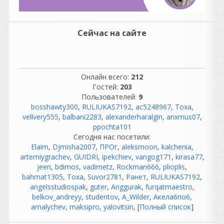
появления компа и
перехода звукозаписи на
цифру...подключил
проводочки, заправил
Сейчас на сайте
ленточку, прогрел
лампочку...и
никто не ругался.
Онлайн всего:
212
И звук такой
Гостей:
203
был...натуральный.
Пользователей:
9
bosshawty300
,
RULIUKAS7192
,
ac5248967
,
Тоха
,
LizardKing
vellvery555
,
balbani2283
,
alexanderharalgin
,
anxmus07
,
написал 06.08.2026 в
04:15
ppochta101
"Шумы" и "помехи"
Сегодня нас посетили:
гитарных звукоснимателей -
Elaim
,
Djmisha2007
,
ПРОг
,
aleksmoon
,
kalchenia
,
это самое вкусное в
artemiygrachev
,
GUIDRI
,
ipekchiev
,
vangog171
,
kirasa77
,
олдскульном
jeen
,
bdimos
,
vadimetz
,
Rockman666
,
plioplis
,
электрогитаризме!
bahmat1305
,
Тоха
,
Suvor2781
,
Ранет
,
RULIUKAS7192
,
angelsstudiospak
,
guter
,
Anggurak
,
furqatmaestro
,
Да, и сегодня, по ходу, день
belkov_andreyy
,
studentov
,
A_Wilder
,
Акела6по6
,
классных названий
amalychev
,
maksipro
,
yalovitsin
, [
Полный список
]
девайсов!