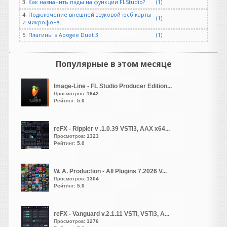
Кстати, по поводу онлайн
3.
Как назначить пэды на функции FLStudio?
(1)
сервисов - у меня проф
4.
Подключение внешней звуковой юсб карты
(1)
подписка на Суно, так вот
и микрофона.
их платный
5.
Плагины в Apogee Duet 3
(1)
преобразователь Призма
пока что убирает влёгкую )
Популярные в этом месяце
Heavy
написал 06.08.2026 в
20:19
Image-Line - FL Studio Producer Edition...
Ничто идеально пока не
Просмотров:
1642
справляется, но всё
Рейтинг:
5.0
остальное справляется
куда хуже.
reFX - Rippler v .1.0.39 VSTi3, AAX x64...
Просмотров:
1323
GALAN
Рейтинг:
5.0
написал 06.08.2026 в
20:18
Смотря для каких задач. Со
старыми записями не
W. A. Production - All Plugins 7.2026 V...
справляется, особенно если
Просмотров:
1304
Рейтинг:
5.0
есть духовые. Лучше
использовать онлайн Ai
сервисы.
reFX - Vanguard v.2.1.11 VSTi, VSTi3, A...
Я к тому, что брать не
Просмотров:
1276