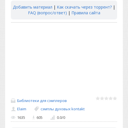
Добавить материал
|
Как скачать через торрент?
|
FAQ (вопрос/ответ)
|
Правила сайта
Библиотеки для сэмплеров
Elaim
сэмплы духовых kontakt
1635
605
0.0
/
0