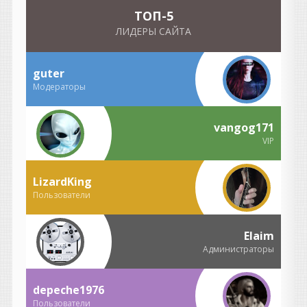
Nice One!!!!!
TOП-5
ЛИДЕРЫ САЙТА
Ранет
написал 06.08.2026 в
13:18
При экспорте(File-Export
guter
Audio...) пишет DEMO -
Модераторы
странно!? Во всем
остальном вроде робит, на
стемы разбивает и
vangog171
сохраняет!!!
VIP
Если на стемы разбито, то
идете в меню "STEMMS"-
"Save Stems", по умолчанию
LizardKing
сохранит по пути
Пользователи
C:\Users\Имя\Documents\SongMaster\Stems,
можно путь изменить "Edit"-
"Setting"-"General"-"Stem
Elaim
Casht Path"
Администраторы
Hearing
написал 06.08.2026 в
08:02
depeche1976
Как же было спокойно до
Пользователи