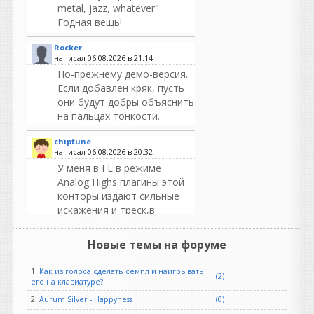
metal, jazz, whatever"
Годная вещь!
Rocker
написал 06.08.2026 в
21:14
По-прежнему демо-версия.
Если добавлен кряк, пусть
они будут добры объяснить
на пальцах тонкости.
chiptune
написал 06.08.2026 в
20:32
У меня в FL в режиме
Analog Highs плагины этой
конторы издают сильные
искажения и треск,в
Аблетоне такого нет!При
переключении на Low
Новые темы на форуме
Latency все работает
отлично!
1.
Как из голоса сделать семпл и наигрывать
(2)
его на клавиатуре?
Heavy
2.
Aurum Silver - Happyness
(0)
написал 06.08.2026 в
20:20