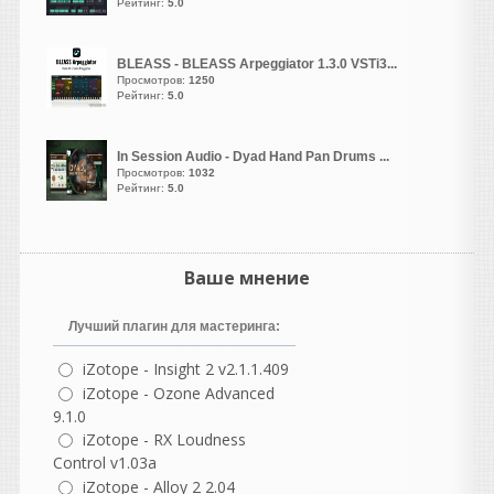
стоит!
Рейтинг:
5.0
Heavy
написал 06.08.2026 в
20:00
BLEASS - BLEASS Arpeggiator 1.3.0 VSTi3...
Просмотров:
1250
Коллеги, это авторы
Рейтинг:
5.0
знаменитого аудио-миди
преобразователя Prism, на
данный момент
In Session Audio - Dyad Hand Pan Drums ...
считающегося лучшим в
Просмотров:
1032
Рейтинг:
5.0
своей нише. Я к тому, что
надо брать )
Ранет
Ваше мнение
написал 06.08.2026 в
17:47
И еще, если правильно
выполнили установку и
Лучший плагин для мастеринга:
DEMO. Попробуйте вот
такой вариант - после
iZotope - Insight 2 v2.1.1.409
установки удалите
iZotope - Ozone Advanced
SongMaster Pro.exe - из
9.1.0
папки с программой по пути
iZotope - RX Loudness
"C:\Program Files\Song
Control v1.03a
Master Pro 5\*.* "
iZotope - Alloy 2 2.04