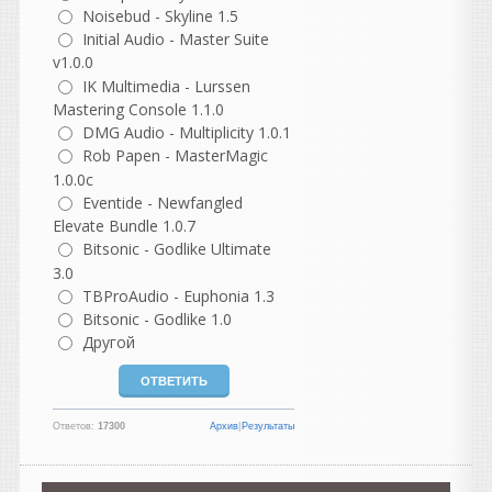
Затем скопируйте в эту
Noisebud - Skyline 1.5
папку кряк SongMaster Pro
Initial Audio - Master Suite
CRK.exe и запустите его от
v1.0.0
имени администратора.
IK Multimedia - Lurssen
Mastering Console 1.1.0
wattaffilprod
написал 06.08.2026 в
15:56
DMG Audio - Multiplicity 1.0.1
ееемае встаньте на
Rob Papen - MasterMagic
раздачу,,,!
1.0.0c
Eventide - Newfangled
Hearing
Elevate Bundle 1.0.7
написал 06.08.2026 в
14:37
Bitsonic - Godlike Ultimate
Этот рабочий
3.0
TBProAudio - Euphonia 1.3
Korn
написал 06.08.2026 в
14:21
Bitsonic - Godlike 1.0
вот теперь он стал почти
Другой
идеальным, но я бы сделал
более чувствительными
ручки управления
Ответов:
17300
Архив
|
Результаты
npjunior15
написал 06.08.2026 в
14:13