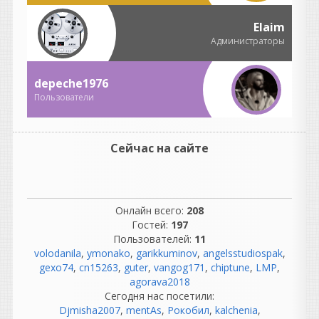
GALAN
Elaim
написал 06.08.2026 в
23:58
Администраторы
Возьми старую запись, где
под джазовый оркестр поёт
кто либо. Твоя хвалёная
depeche1976
призма вместе с вокалом
Пользователи
нахватает кучу артефактов.
guter
написал 06.08.2026 в
23:19
Сейчас на сайте
NOSTALGIA REBORN20TH
ANNIVERSARY EDITION OF
ONE OF THE MOST
POPULAR AND ENDURING
SAMPLE LIBRARIES EVER
Онлайн всего:
208
MADE
Гостей:
197
Возрождение Ностальгии |
Пользователей:
11
volodanila
Скоро...
,
ymonako
,
garikkuminov
,
angelsstudiospak
,
gexo74
Отмечая двадцатилетие
,
cn15263
,
guter
,
vangog171
,
chiptune
,
LMP
,
существования в качестве
agorava2018
одной из самых популярных
Сегодня нас посетили:
и долговечных библиотек
Djmisha2007
,
mentAs
,
Рокобил
,
kalchenia
,