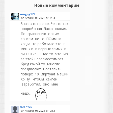
Новые комментарии
vangog171
написал 08.08.2026 в
13:34
Знаю этот репак. Чисто так
попробовал. Лажа полная.
По сравнению с этим
совсем не то. ПОммню
когда то работало это в
Вин 7 и в первых самых в
вин 10 ке. Щас то что. Из
за этой несовместимост
бред какой то. Многие
предлагают. Поставить
поверх 10. Виртуал машин
Хр.Ну чтобы кейген
заработал. оно мне
надо...
bicent26
написал 08.08.2026 в
10:33