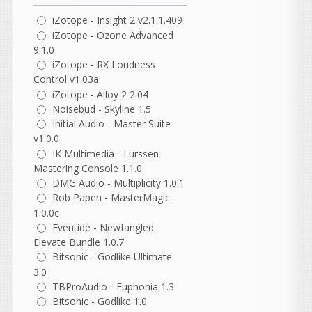
Heavy
написал 07.08.2026 в
19:24
iZotope - Insight 2 v2.1.1.409
Жирненький! Они, кстати,
iZotope - Ozone Advanced
веб версию
9.1.0
запилили
https://muscriptor.kyutai.org/
iZotope - RX Loudness
Control v1.03a
vangog171
написал 07.08.2026 в
17:38
iZotope - Alloy 2 2.04
Удалил свое. Полная
Noisebud - Skyline 1.5
Initial Audio - Master Suite
тишина..
v1.0.0
IK Multimedia - Lurssen
Mastering Console 1.1.0
Heavy
написал 07.08.2026 в
16:52
DMG Audio - Multiplicity 1.0.1
Похоже, не работает кряк,
Rob Papen - MasterMagic
недолом. Проверил на двух
1.0.0c
машинах и разными
Eventide - Newfangled
способами, по прежнему
Elevate Bundle 1.0.7
демо. Ждём новых версий )
Bitsonic - Godlike Ultimate
3.0
Heavy
TBProAudio - Euphonia 1.3
написал 07.08.2026 в
16:51
Bitsonic - Godlike 1.0
Кто угодно нахватает. Не