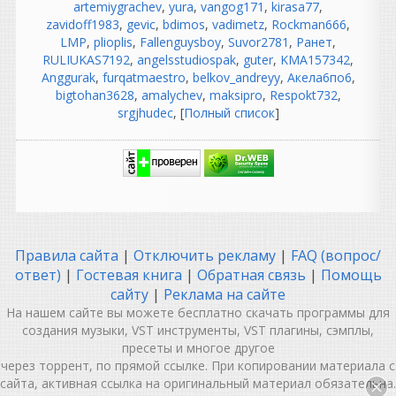
сэмплов,
artemiygrachev
,
yura
,
vangog171
,
kirasa77
,
zavidoff1983
Nostalgia возвращается в
,
gevic
,
bdimos
,
vadimetz
,
Rockman666
,
LMP
специальном юбилейном
,
plioplis
,
Fallenguysboy
,
Suvor2781
,
Ранет
,
RULIUKAS7192
издании, посвященном 20-
,
angelsstudiospak
,
guter
,
KMA157342
,
Anggurak
летию.
,
furqatmaestro
,
belkov_andreyy
,
Акела6по6
,
bigtohan3628
,
amalychev
,
maksipro
,
Respokt732
,
srgjhudec
, [
Полный список
]
guter
написал 06.08.2026 в
22:37
не согласна с этим
комментарием, но
понимаю, откуда он взялся.
Правила сайта
|
Отключить рекламу
|
FAQ (вопрос/
В нем есть доля
ответ)
|
Гостевая книга
|
Обратная связь
|
Помощь
ностальгии, но как
описание реальности он
сайту
|
Реклама на сайте
сильно идеализирован.
На нашем сайте вы можете бесплатно скачать программы для
создания музыки, VST инструменты, VST плагины, сэмплы,
Разберем по частям.
пресеты и многое другое
«Как же было спокойно до
через торрент, по прямой ссылке. При копировании материала с
появления компа...»
сайта, активная ссылка на оригинальный материал обязательна.