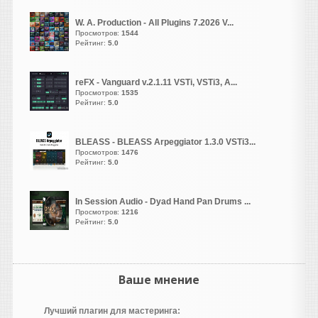
ничего кроме функции
"лайв" я здесь не нашел.
W. A. Production - All Plugins 7.2026 V...
Просмотров:
1544
Рокобил
Рейтинг:
5.0
написал 08.08.2026 в
07:15
Уважаемые пианисты и
пользователи "Giglad".
reFX - Vanguard v.2.1.11 VSTi, VSTi3, A...
Просмотров:
1535
Помогите пожалуйста
Рейтинг:
5.0
разобраться, где здесь
находится редактор
аккордовой прогрессии. И
BLEASS - BLEASS Arpeggiator 1.3.0 VSTi3...
есть ли он здесь вообще...
Просмотров:
1476
Рейтинг:
5.0
Второй день пытаюсь
аккорды по тактам
разложить, но
In Session Audio - Dyad Hand Pan Drums ...
ничего кроме функции
Просмотров:
1216
Рейтинг:
5.0
"лайв" я здесь не нашел.
Rocker
написал 08.08.2026 в
01:23
На другом ресурсе уже есть
Ваше мнение
нормальная версия.
Лучший плагин для мастеринга: