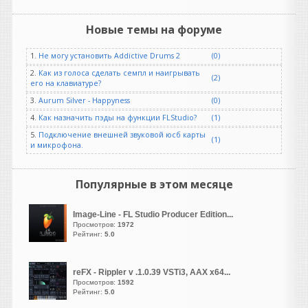
Плохому танцору только
яйца мешают..
Новые темы на форуме
guter
1.
Не могу установить Addictive Drums 2
(0)
написал 08.08.2026 в
07:52
https://vsthouse.ru/load....0-
2.
Как из голоса сделать семпл и наигрывать
(2)
его на клавиатуре?
10359
есть же репак версия
3.
Aurum Silver - Happyness
(0)
4.
Как назначить пэды на функции FLStudio?
(1)
5.
Подключение внешней звуковой юсб карты
(1)
и микрофона.
Рокобил
написал 08.08.2026 в
07:18
Уважаемые пианисты и
Популярные в этом месяце
пользователи
"Giglad". Помогите
пожалуйста разобраться,
Image-Line - FL Studio Producer Edition...
Просмотров:
1972
где здесь находится
Рейтинг:
5.0
редактор аккордовой
прогрессии. И есть ли он
здесь вообще... Второй
reFX - Rippler v .1.0.39 VSTi3, AAX x64...
день пытаюсь аккорды по
Просмотров:
1592
Рейтинг:
5.0
тактам разложить, но