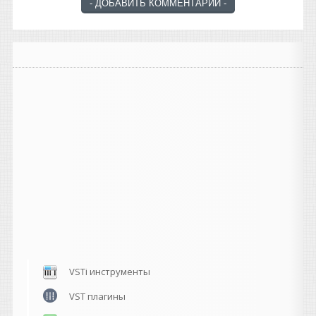
VSTi инструменты
VST плагины