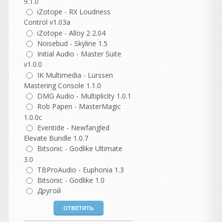
9.1.0
guter
iZotope - RX Loudness
написал 06.08.2026 в
22:37
Control v1.03a
не согласна с этим
iZotope - Alloy 2 2.04
комментарием, но
Noisebud - Skyline 1.5
понимаю, откуда он взялся.
Initial Audio - Master Suite
В нем есть доля
v1.0.0
ностальгии, но как
IK Multimedia - Lurssen
описание реальности он
Mastering Console 1.1.0
сильно идеализирован.
DMG Audio - Multiplicity 1.0.1
Разберем по частям.
Rob Papen - MasterMagic
«Как же было спокойно до
1.0.0c
появления компа...»
Eventide - Newfangled
На самом деле не совсем.
Elevate Bundle 1.0.7
Да, компьютеров не было,
Bitsonic - Godlike Ultimate
но были свои проблемы:
3.0
магнитофоны требовали
TBProAudio - Euphonia 1.3
постоянной калибровки;
Bitsonic - Godlike 1.0
нужно было выставлять ток
Другой
подмагничивания (bias);
чистить и размагничивать
головки;