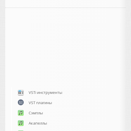
VSTi инструменты
VST плагины
Сэмплы
Акапеллы