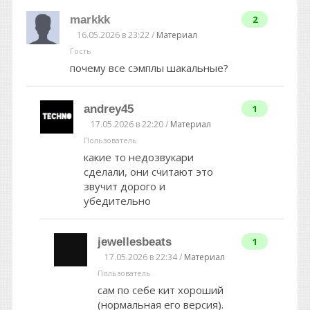
markkk
2
16.05.2026 в 23:22 /
Материал
Гость
почему все сэмплы шакальные?
andrey45
1
17.05.2026 в 22:20 /
Материал
Пользователь
какие то недозвукари
сделали, они считают это
звучит дорого и
убедительно
jewellesbeats
1
17.05.2026 в 22:34 /
Материал
Пользователь
сам по себе кит хороший
(нормальная его версия).