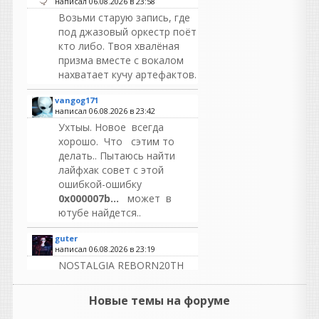
написал 06.08.2026 в
23:58
Возьми старую запись, где
под джазовый оркестр поёт
кто либо. Твоя хвалёная
призма вместе с вокалом
нахватает кучу артефактов.
vangog171
написал 06.08.2026 в
23:42
Ухтыы. Новое всегда
хорошо. Что сэтим то
делать.. Пытаюсь найти
лайфхак совет с этой
ошибкой-ошибку
0x000007b...
может в
ютубе найдется..
guter
написал 06.08.2026 в
23:19
NOSTALGIA REBORN20TH
ANNIVERSARY EDITION OF
ONE OF THE MOST
Новые темы на форуме
POPULAR AND ENDURING