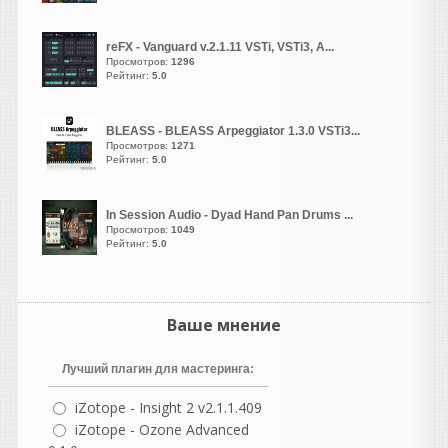
И-
DirectX End-User
Runtime.
Но такой баг впервые у
reFX - Vanguard v.2.1.11 VSTi, VSTi3, A...
меня с кейгеном... Давно
Просмотров:
1296
Рейтинг:
5.0
как то в старой 10 еще все
спокойно рабаотала эта
библиотека и сразу
BLEASS - BLEASS Arpeggiator 1.3.0 VSTi3...
активировалась. Даже
Просмотров:
1271
сейчас из списка там
Рейтинг:
5.0
режима совместимости там
в свойствах не помогает..
In Session Audio - Dyad Hand Pan Drums ...
Странно..
Просмотров:
1049
Рейтинг:
5.0
vangog171
написал 06.08.2026 в
22:54
Библиотека необходима.
Странно что кейген
Ваше мнение
перестал запускаться
когда от админа
Лучший плагин для мастеринга:
нажимаешь.. Чудеса прям
iZotope - Insight 2 v2.1.1.409
какие то
iZotope - Ozone Advanced