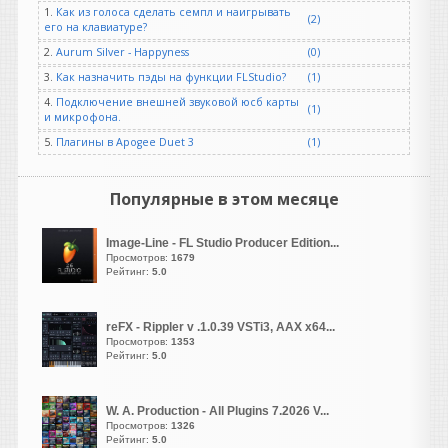
SAMPLE LIBRARIES EVER
1.
Как из голоса сделать семпл и наигрывать
(2)
MADE
его на клавиатуре?
Возрождение Ностальгии |
2.
Aurum Silver - Happyness
(0)
Скоро...
3.
Как назначить пэды на функции FLStudio?
(1)
Отмечая двадцатилетие
4.
Подключение внешней звуковой юсб карты
существования в качестве
(1)
и микрофона.
одной из самых популярных
5.
Плагины в Apogee Duet 3
и долговечных библиотек
(1)
сэмплов,
Nostalgia возвращается в
Популярные в этом месяце
специальном юбилейном
издании, посвященном 20-
летию.
Image-Line - FL Studio Producer Edition...
Просмотров:
1679
Рейтинг:
5.0
reFX - Rippler v .1.0.39 VSTi3, AAX x64...
Просмотров:
1353
vangog171
Рейтинг:
5.0
написал 06.08.2026 в
23:02
Хоь и стоит у
меня-
Microsoft Visual C++
W. A. Production - All Plugins 7.2026 V...
(2005–2022, x86 и x64)
Просмотров:
1326
Рейтинг:
5.0