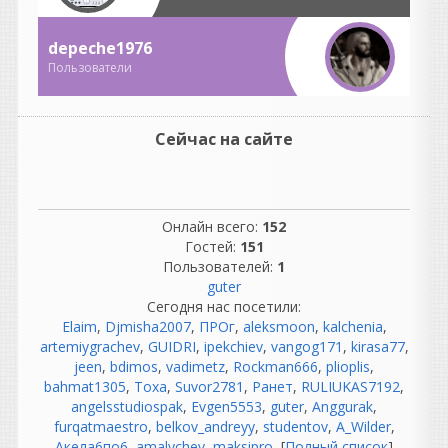
синхронизация
магнитофонов;
depeche1976
обслуживание техники.
Пользователи
Инженеры тратили
огромное количество
времени на обслуживание
Сейчас на сайте
оборудования.
«Никто не ругался.»
Вот это вообще миф. 😄
Если почитать
Онлайн всего:
152
воспоминания
Гостей:
151
звукорежиссеров 70-х, 80-х
Пользователей:
1
и 90-х, они ругались
guter
постоянно:
Сегодня нас посетили:
лента закончилась в самый
Elaim
,
Djmisha2007
,
ПРОг
,
aleksmoon
,
kalchenia
,
неподходящий момент;
artemiygrachev
,
GUIDRI
,
ipekchiev
,
vangog171
,
kirasa77
,
магнитофон "зажевал"
jeen
,
bdimos
,
vadimetz
,
Rockman666
,
plioplis
,
мастер;
bahmat1305
,
Тоха
,
Suvor2781
,
Ранет
,
RULIUKAS7192
,
шумит предусилитель;
angelsstudiospak
,
Evgen5553
,
guter
,
Anggurak
,
сломался компрессор;
furqatmaestro
,
belkov_andreyy
,
studentov
,
A_Wilder
,
лампа умерла во время
Акела6по6
,
amalychev
,
maksipro
, [
Полный список
]