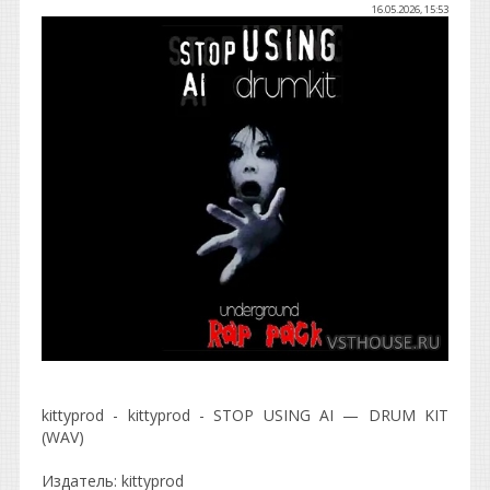
16.05.2026, 15:53
kittyprod - kittyprod - STOP USING AI — DRUM KIT
(WAV)
Издатель: kittyprod