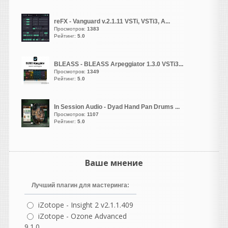
ANNIVERSARY EDITION OF
ONE OF THE MOST
reFX - Vanguard v.2.1.11 VSTi, VSTi3, A...
POPULAR AND ENDURING
Просмотров:
1383
SAMPLE LIBRARIES EVER
Рейтинг:
5.0
MADE
Возрождение Ностальгии |
Скоро...
BLEASS - BLEASS Arpeggiator 1.3.0 VSTi3...
Просмотров:
1349
Отмечая двадцатилетие
Рейтинг:
5.0
существования в качестве
одной из самых популярных
и долговечных библиотек
In Session Audio - Dyad Hand Pan Drums ...
сэмплов,
Просмотров:
1107
Рейтинг:
5.0
Nostalgia возвращается в
специальном юбилейном
издании, посвященном 20-
летию.
Ваше мнение
Лучший плагин для мастеринга:
iZotope - Insight 2 v2.1.1.409
vangog171
iZotope - Ozone Advanced
написал 06.08.2026 в
23:02
9.1.0