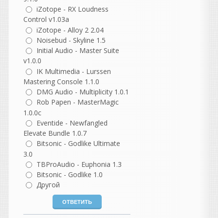
Хоь и стоит у
iZotope - RX Loudness
меня-
Microsoft Visual C++
Control v1.03a
(2005–2022, x86 и x64)
iZotope - Alloy 2 2.04
И-
DirectX End-User
Noisebud - Skyline 1.5
Runtime.
Initial Audio - Master Suite
Но такой баг впервые у
меня с кейгеном... Давно
v1.0.0
как то в старой 10 еще все
IK Multimedia - Lurssen
спокойно рабаотала эта
Mastering Console 1.1.0
библиотека и сразу
DMG Audio - Multiplicity 1.0.1
активировалась. Даже
Rob Papen - MasterMagic
сейчас из списка там
1.0.0c
режима совместимости там
Eventide - Newfangled
в свойствах не помогает..
Elevate Bundle 1.0.7
Странно..
Bitsonic - Godlike Ultimate
3.0
vangog171
TBProAudio - Euphonia 1.3
написал 06.08.2026 в
22:54
Bitsonic - Godlike 1.0
Библиотека необходима.
Странно что кейген
Другой
перестал запускаться
когда от админа
нажимаешь.. Чудеса прям