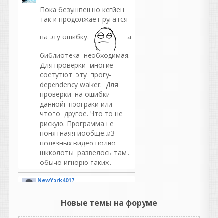
Пока безушпешно кегйен
так и продолжает ругатся
на эту ошибку.
а
библиотека необходимая.
Для проверки многие
соетутют эту прогу-
dependency walker. Для
проверки на ошибки
даннойг програки или
чтото другое. Что то не
рискую. Программа не
понятнаяя иообще..иЗ
полезных видео полно
шкколоты развелось там..
обычо игнорю таких..
NewYork4017
написал 07.08.2026 в
10:16
раздайте пожалуйста
Новые темы на форуме