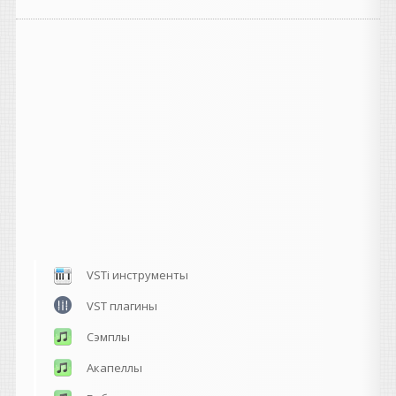
VSTi инструменты
VST плагины
Сэмплы
Акапеллы