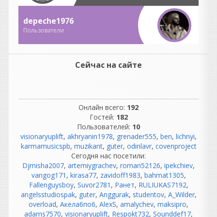
подмагничивания (bias);
чистить и размагничивать
depeche1976
головки;
Пользователи
менять ленты, потому что
они изнашивались;
бороться с шумом пленки;
если ошибся при записи —
Сейчас на сайте
иногда приходилось
переписывать целый дубль.
То есть работы было не
Онлайн всего:
192
меньше, просто она была
Гостей:
182
другой.
Пользователей:
10
Подключил проводочки,
visionaryuplift
,
akhryanin1978
,
grenader555
,
ben
,
lichnyi
,
заправил ленточку, прогрел
karmamusicspb
,
muzikant
,
guter
,
odinlavr
,
covenproject
лампочку...
Сегодня нас посетили:
Это романтичная картина,
Djmisha2007
,
artemiygrachev
,
roman52126
,
ipekchiev
,
но в профессиональных
vangog171
,
kirasa77
,
zavidoff1983
,
bahmat1305
,
студиях все было гораздо
Fallenguysboy
,
Suvor2781
,
Ранет
,
RULIUKAS7192
,
сложнее.
angelsstudiospak
,
guter
,
Anggurak
,
studentov
,
A_Wilder
,
Там были:
overload
,
Акела6по6
,
AlexS
,
amalychev
,
maksipro
,
огромные аналоговые
adams7570
,
visionaryuplift
,
Respokt732
,
Sounddef17
,