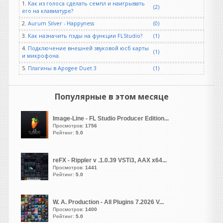
1.
Как из голоса сделать семпл и наигрывать
(2)
его на клавиатуре?
2.
Aurum Silver - Happyness
(0)
GALAN
написал 06.08.2026 в
23:58
3.
Как назначить пэды на функции FLStudio?
(1)
Возьми старую запись, где
4.
Подключение внешней звуковой юсб карты
(1)
под джазовый оркестр поёт
и микрофона.
кто либо. Твоя хвалёная
5.
Плагины в Apogee Duet 3
(1)
призма вместе с вокалом
нахватает кучу артефактов.
Популярные в этом месяце
vangog171
написал 06.08.2026 в
23:42
Image-Line - FL Studio Producer Edition...
Ухтыы. Новое всегда
Просмотров:
1756
хорошо. Что сэтим то
Рейтинг:
5.0
делать.. Пытаюсь найти
лайфхак совет с этой
ошибкой-ошибку
reFX - Rippler v .1.0.39 VSTi3, AAX x64...
Просмотров:
1441
0x000007b...
может в
Рейтинг:
5.0
ютубе найдется..
guter
W. A. Production - All Plugins 7.2026 V...
написал 06.08.2026 в
23:19
Просмотров:
1400
NOSTALGIA REBORN20TH
Рейтинг:
5.0