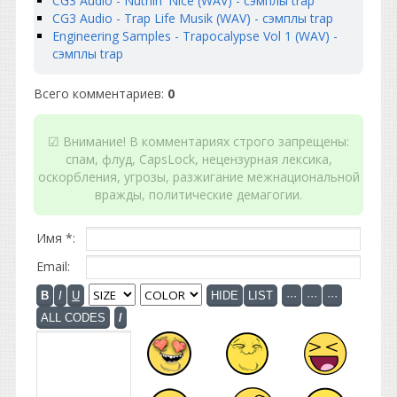
CG3 Audio - Nuthin' Nice (WAV) - сэмплы trap
CG3 Audio - Trap Life Musik (WAV) - сэмплы trap
Engineering Samples - Trapocalypse Vol 1 (WAV) -
сэмплы trap
Всего комментариев
:
0
☑ Внимание! В комментариях строго запрещены:
спам, флуд, CapsLock, нецензурная лексика,
оскорбления, угрозы, разжигание межнациональной
вражды, политические демагогии.
Имя *:
Email: