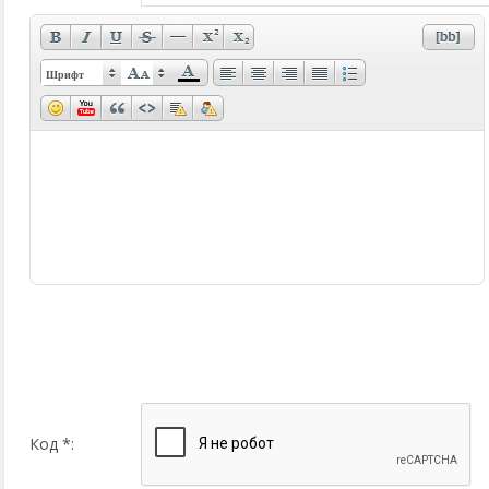
Шрифт
Код *: