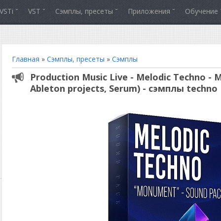
VSTi
VST
Сэмплы, пресеты
Приложения
Обучение
Главная
»
Сэмплы, пресеты
»
Сэмплы
Production Music Live - Melodic Techno -
Ableton projects, Serum) - сэмплы techno