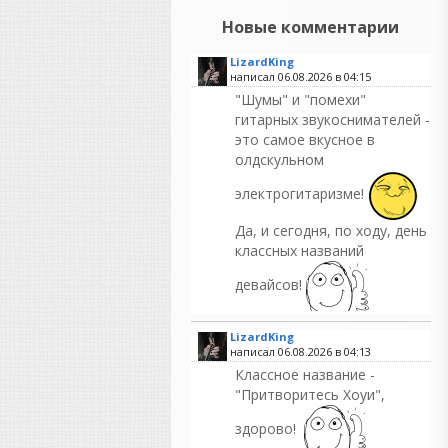
Новые комментарии
LizardKing
написал 06.08.2026 в
04:15
"Шумы" и "помехи"
гитарных звукоснимателей -
это самое вкусное в
олдскульном
электрогитаризме!
Да, и сегодня, по ходу, день
классных названий
девайсов!
LizardKing
написал 06.08.2026 в
04:13
Классное название -
"Притворитесь Хоуи",
здорово!