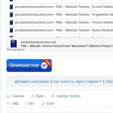
Добавить материал
|
Как скачать через торрент?
|
FAQ
Сэмплы
Elaim
сэмплы Techno
1002
541
0.0
/
0