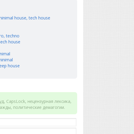
minimal house, tech house
ro, techno
tech house
nimal
minimal
deep house
д, CapsLock, нецензурная лексика,
ажды, политические демагогии.