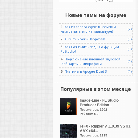
Ser6140
Новые темы на форуме
написал 06.08.2026 в
00:28
Невежды вне времени. Они
1.
Как из голоса сделать семпл и
всегда были, есть и будут.
(2)
наигрывать его на клавиатуре?
2.
Aurum Silver - Happyness
(0)
3.
Как назначить пэды на функции
(1)
FLStudio?
Ser6140
написал 06.08.2026 в
00:24
4.
Подключение внешней звуковой
(1)
юсб карты и микрофона.
У федюньчиков что то
5.
Плагины в Apogee Duet 3
(1)
болит и чешется
Популярные в этом месяце
лол
написал 05.08.2026 в
23:47
Image-Line - FL Studio
Producer Edition...
Heavy
Просмотров:
1502
Рейтинг:
5.0
В FL Studio работают
многие мировые звезды
reFX - Rippler v .1.0.39 VSTi3,
AAX x64...
хип-хопа, трэпа и
Просмотров:
1235