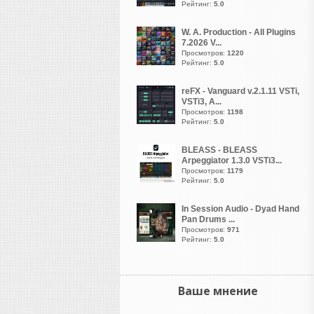
электронной танцевальной
Рейтинг:
5.0
музыки (EDM), включая
Metro Boomin, Martin Garrix,
W. A. Production - All Plugins
Hit-Boy, Nick Mira, 9th
7.2026 V...
Просмотров:
1220
Wonder и Avicii. Эта
Рейтинг:
5.0
программа популярна
благодаря быстрому
reFX - Vanguard v.2.1.11 VSTi,
созданию базовых ритмов и
VSTi3, A...
удобному интерфейсу.
Просмотров:
1198
Рейтинг:
5.0
Хип-хоп и трэп продюсеры
Metro Boomin
: автор
BLEASS - BLEASS
Arpeggiator 1.3.0 VSTi3...
хитов для Future, Drake и
Просмотров:
1179
Travis Scott.
Рейтинг:
5.0
Hit-Boy
: работал с Kanye
West, Jay-Z, Eminem и 50
In Session Audio - Dyad Hand
Cent.
Pan Drums ...
Просмотров:
971
9th Wonder
:
Рейтинг:
5.0
легендарный хип-хоп
продюсер.
Nick Mira
: соавтор
треков для Juice WRLD.
Ваше мнение
Pluss
: продюсер треков