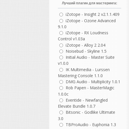
Бейонсе и Kendrick
Лучший плагин для мастеринга:
Lamar.
iZotope - Insight 2 v2.1.1.409
iZotope - Ozone Advanced
Электронная музыка (EDM)
9.1.0
Martin Garrix
:
iZotope - RX Loudness
знаменитый
Control v1.03a
нидерландский диджей.
iZotope - Alloy 2 2.04
Avicii
: культовый
Noisebud - Skyline 1.5
электронный музыкант.
Initial Audio - Master Suite
K-391
: известный
v1.0.0
норвежский EDM-
IK Multimedia - Lurssen
продюсер.
Mastering Console 1.1.0
Jay Hardway
: коллега
DMG Audio - Multiplicity 1.0.1
Мартина Гаррикса по
Rob Papen - MasterMagic
сцене
1.0.0c
Eventide - Newfangled
Список мировых
Elevate Bundle 1.0.7
музыкантов и продюсеров,
Bitsonic - Godlike Ultimate
работающих в FL Studio,
3.0
огромен. В этой программе
TBProAudio - Euphonia 1.3
создаются не только хип-