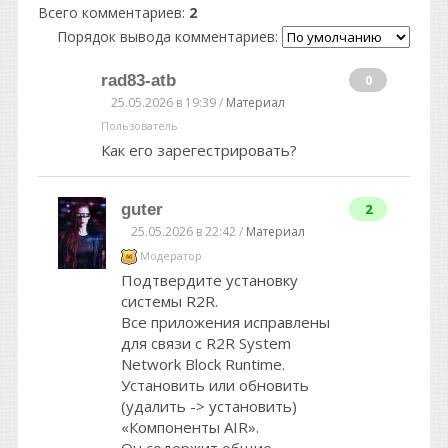
Всего комментариев
:
2
Порядок вывода комментариев:
rad83-atb
0
25.05.2026 в 19:39 /
Материал
Пользователь
Как его зарегестрировать?
guter
2
25.05.2026 в 22:42 /
Материал
Модератор
Подтвердите установку
системы R2R.
Все приложения исправлены
для связи с R2R System
Network Block Runtime.
Установить или обновить
(удалить -> установить)
«Компоненты AIR».