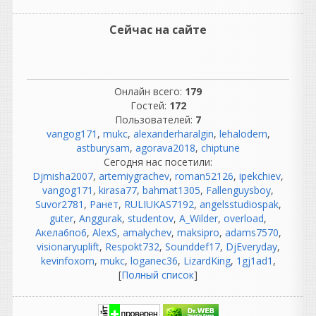
бороться с шумом пленки;
если ошибся при записи —
Сейчас на сайте
иногда приходилось
переписывать целый дубль.
То есть работы было не
Онлайн всего:
179
меньше, просто она была
Гостей:
172
другой.
Пользователей:
7
Подключил проводочки,
vangog171
,
mukc
,
alexanderharalgin
,
lehalodern
,
заправил ленточку, прогрел
astburysam
,
agorava2018
,
chiptune
лампочку...
Сегодня нас посетили:
Это романтичная картина,
Djmisha2007
,
artemiygrachev
,
roman52126
,
ipekchiev
,
но в профессиональных
vangog171
,
kirasa77
,
bahmat1305
,
Fallenguysboy
,
студиях все было гораздо
Suvor2781
,
Ранет
,
RULIUKAS7192
,
angelsstudiospak
,
сложнее.
guter
,
Anggurak
,
studentov
,
A_Wilder
,
overload
,
Там были:
Акела6по6
,
AlexS
,
amalychev
,
maksipro
,
adams7570
,
огромные аналоговые
visionaryuplift
,
Respokt732
,
Sounddef17
,
DjEveryday
,
консоли;
kevinfoxorn
,
mukc
,
loganec36
,
LizardKing
,
1gj1ad1
,
километры кабелей;
[
Полный список
]
патчбеи;
компрессоры, эквалайзеры;
синхронизация