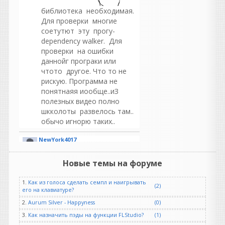
библиотека необходимая.
Для проверки многие
соетутют эту прогу-
dependency walker. Для
проверки на ошибки
даннойг програки или
чтото другое. Что то не
рискую. Программа не
понятнаяя иообще..иЗ
полезных видео полно
шкколоты развелось там..
обычо игнорю таких..
NewYork4017
написал 07.08.2026 в
10:16
раздайте пожалуйста
Новые темы на форуме
1.
Как из голоса сделать семпл и наигрывать
(2)
его на клавиатуре?
2.
Aurum Silver - Happyness
(0)
GALAN
написал 06.08.2026 в
23:58
3.
Как назначить пэды на функции FLStudio?
(1)
Возьми старую запись, где