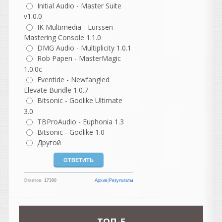
Initial Audio - Master Suite
Но такой баг впервые у
меня с кейгеном... Давно
v1.0.0
как то в старой 10 еще все
IK Multimedia - Lurssen
спокойно рабаотала эта
Mastering Console 1.1.0
библиотека и сразу
DMG Audio - Multiplicity 1.0.1
активировалась. Даже
Rob Papen - MasterMagic
сейчас из списка там
1.0.0c
режима совместимости там
Eventide - Newfangled
в свойствах не помогает..
Elevate Bundle 1.0.7
Странно..
Bitsonic - Godlike Ultimate
3.0
vangog171
TBProAudio - Euphonia 1.3
написал 06.08.2026 в
22:54
Bitsonic - Godlike 1.0
Библиотека необходима.
Странно что кейген
Другой
перестал запускаться
когда от админа
нажимаешь.. Чудеса прям
Ответов:
17300
Архив
|
Результаты
какие то
guter
TOП-5