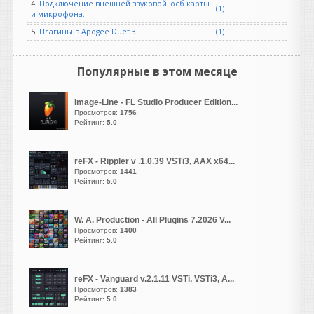
4.
Подключение внешней звуковой юсб карты
(1)
под джазовый оркестр поёт
и микрофона.
кто либо. Твоя хвалёная
5.
Плагины в Apogee Duet 3
(1)
призма вместе с вокалом
нахватает кучу артефактов.
Популярные в этом месяце
vangog171
написал 06.08.2026 в
23:42
Image-Line - FL Studio Producer Edition...
Ухтыы. Новое всегда
Просмотров:
1756
хорошо. Что сэтим то
Рейтинг:
5.0
делать.. Пытаюсь найти
лайфхак совет с этой
ошибкой-ошибку
reFX - Rippler v .1.0.39 VSTi3, AAX x64...
Просмотров:
1441
0x000007b...
может в
Рейтинг:
5.0
ютубе найдется..
guter
W. A. Production - All Plugins 7.2026 V...
написал 06.08.2026 в
23:19
Просмотров:
1400
NOSTALGIA REBORN20TH
Рейтинг:
5.0
ANNIVERSARY EDITION OF
ONE OF THE MOST
reFX - Vanguard v.2.1.11 VSTi, VSTi3, A...
POPULAR AND ENDURING
Просмотров:
1383
SAMPLE LIBRARIES EVER
Рейтинг:
5.0
MADE