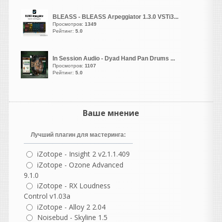
Возрождение Ностальгии |
Скоро...
BLEASS - BLEASS Arpeggiator 1.3.0 VSTi3...
Просмотров:
1349
Отмечая двадцатилетие
Рейтинг:
5.0
существования в качестве
одной из самых популярных
и долговечных библиотек
In Session Audio - Dyad Hand Pan Drums ...
сэмплов,
Просмотров:
1107
Рейтинг:
5.0
Nostalgia возвращается в
специальном юбилейном
издании, посвященном 20-
летию.
Ваше мнение
Лучший плагин для мастеринга:
iZotope - Insight 2 v2.1.1.409
vangog171
iZotope - Ozone Advanced
написал 06.08.2026 в
23:02
9.1.0
Хоь и стоит у
iZotope - RX Loudness
меня-
Microsoft Visual C++
Control v1.03a
(2005–2022, x86 и x64)
iZotope - Alloy 2 2.04
И-
DirectX End-User
Noisebud - Skyline 1.5
Runtime.