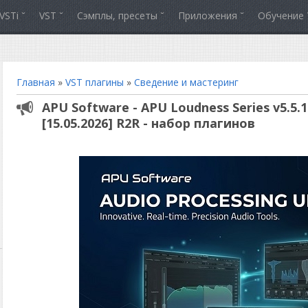
VSTi
VST
Сэмплы, пресеты
Приложения
Обучение
Главная
»
VST плагины
»
Сведение и мастеринг
APU Software - APU Loudness Series v5.5.1
[15.05.2026] R2R - набор плагинов