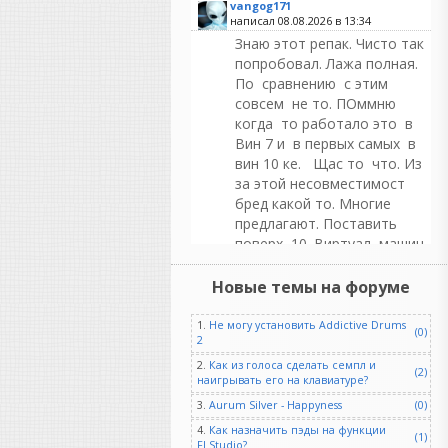
vangog171
написал 08.08.2026 в
13:34
Знаю этот репак. Чисто так
попробовал. Лажа полная.
По сравнению с этим
совсем не то. ПОммню
когда то работало это в
Вин 7 и в первых самых в
вин 10 ке. Щас то что. Из
за этой несовместимост
бред какой то. Многие
предлагают. Поставить
поверх 10. Виртуал машин
Хр.Ну чтобы кейген
заработал. оно мне
Новые темы на форуме
надо...
1.
Не могу установить Addictive Drums
(0)
2
2.
Как из голоса сделать семпл и
(2)
bicent26
наигрывать его на клавиатуре?
написал 08.08.2026 в
10:33
3.
Aurum Silver - Happyness
(0)
Плохому танцору только
яйца мешают..
4.
Как назначить пэды на функции
(1)
FLStudio?