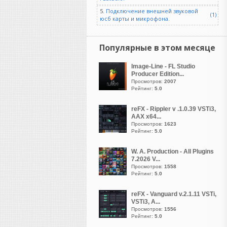
Hearing
5.
Подключение внешней звуковой
(1)
написал 08.08.2026 в
09:55
юсб карты и микрофона.
Цитата
добавляют эти
аналоговые
Популярные в этом месяце
искажения
Не дай себя обмануть
Image-Line - FL Studio
Producer Edition...
Просмотров:
2007
Рейтинг:
5.0
reFX - Rippler v .1.0.39 VSTi3,
guter
AAX x64...
написал 08.08.2026 в
07:52
Просмотров:
1623
https://vsthouse.ru/load....0-
Рейтинг:
5.0
10359
есть же репак версия
W. A. Production - All Plugins
7.2026 V...
Просмотров:
1558
Рейтинг:
5.0
Рокобил
написал 08.08.2026 в
07:18
reFX - Vanguard v.2.1.11 VSTi,
VSTi3, A...
Уважаемые пианисты и
Просмотров:
1556
пользователи
Рейтинг:
5.0
"Giglad". Помогите