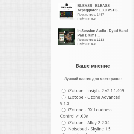
пожалуйста разобраться,
BLEASS - BLEASS
где здесь находится
Arpeggiator 1.3.0 VSTi3...
Просмотров:
1497
редактор аккордовой
Рейтинг:
5.0
прогрессии. И есть ли он
здесь вообще... Второй
In Session Audio - Dyad Hand
день пытаюсь аккорды по
Pan Drums ...
тактам разложить, но
Просмотров:
1233
Рейтинг:
5.0
ничего кроме функции
"лайв" я здесь не нашел.
Рокобил
Ваше мнение
написал 08.08.2026 в
07:15
Уважаемые пианисты и
Лучший плагин для мастеринга:
пользователи "Giglad".
Помогите пожалуйста
iZotope - Insight 2 v2.1.1.409
разобраться, где здесь
iZotope - Ozone Advanced
находится редактор
9.1.0
аккордовой прогрессии. И
iZotope - RX Loudness
есть ли он здесь вообще...
Control v1.03a
Второй день пытаюсь
iZotope - Alloy 2 2.04
аккорды по тактам
Noisebud - Skyline 1.5
разложить, но