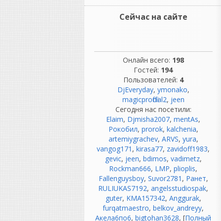
под себя, что удобнее.
Сейчас на сайте
NewYork4017
написал 07.08.2026 в
10:16
раздайте пожалуйста
Онлайн всего:
198
Гостей:
194
Пользователей:
4
Hearing
DjEveryday
,
ymonako
,
написал 07.08.2026 в
08:16
magicprofficial2
,
jeen
Цитата
Сегодня нас посетили:
Вот здесь самое интересное.
Elaim
,
Djmisha2007
,
mentAs
,
Рокобил
,
prorok
,
kalchenia
,
Нет. Это уже никому не
artemiygrachev
,
ARVS
,
yura
,
интересно. Какой смысл
vangog171
,
kirasa77
,
zavidoff1983
,
рассуждать о чисто
gevic
,
jeen
,
bdimos
,
vadimetz
,
аналоговом звучании, если
Rockman666
,
LMP
,
plioplis
,
давно и повсеместно
Fallenguysboy
,
Suvor2781
,
Ранет
,
сплошная цифра? Теперь
RULIUKAS7192
,
angelsstudiospak
,
спорят о том, какая ДАВ
guter
,
KMA157342
,
Anggurak
,
лучше. :)
furqatmaestro
,
belkov_andreyy
,
Акела6по6
Hearing
,
bigtohan3628
, [
Полный