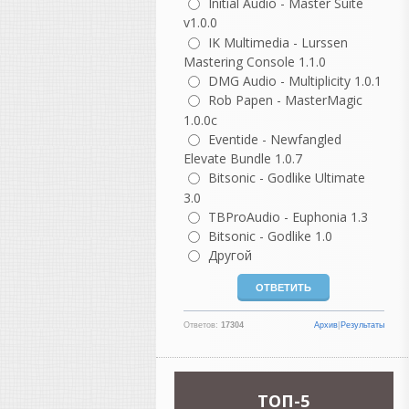
ничего кроме функции
Initial Audio - Master Suite
"лайв" я здесь не нашел.
v1.0.0
IK Multimedia - Lurssen
Rocker
Mastering Console 1.1.0
написал 08.08.2026 в
01:23
DMG Audio - Multiplicity 1.0.1
На другом ресурсе уже есть
Rob Papen - MasterMagic
нормальная версия.
1.0.0c
Eventide - Newfangled
Heavy
написал 07.08.2026 в
19:24
Elevate Bundle 1.0.7
Жирненький! Они, кстати,
Bitsonic - Godlike Ultimate
веб версию
3.0
запилили
https://muscriptor.kyut
TBProAudio - Euphonia 1.3
Bitsonic - Godlike 1.0
vangog171
Другой
написал 07.08.2026 в
17:38
Удалил свое. Полная
тишина..
Ответов:
17304
Архив
|
Результаты
Heavy
написал 07.08.2026 в
16:52
Похоже, не работает кряк,
TOП-5