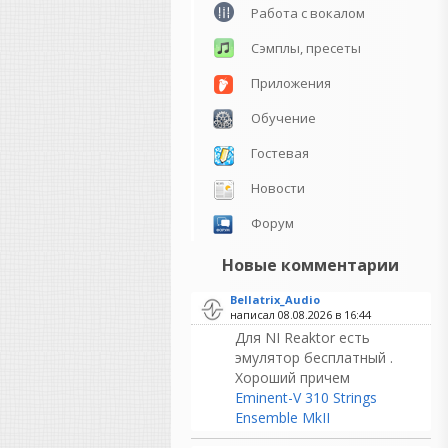
Работа с вокалом
Сэмплы, пресеты
Приложения
Обучение
Гостевая
Новости
Форум
Новые комментарии
Bellatrix_Audio
написал 08.08.2026 в
16:44
Для NI Reaktor есть
эмулятор бесплатный .
Хороший причем
Eminent-V 310 Strings
Ensemble MkII