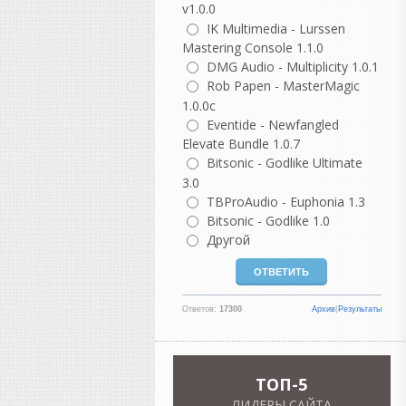
хитов для Future, Drake и
v1.0.0
Travis Scott.
IK Multimedia - Lurssen
Hit-Boy
: работал с Kanye
Mastering Console 1.1.0
West, Jay-Z, Eminem и 50
DMG Audio - Multiplicity 1.0.1
Cent.
Rob Papen - MasterMagic
9th Wonder
:
1.0.0c
легендарный хип-хоп
Eventide - Newfangled
продюсер.
Elevate Bundle 1.0.7
Nick Mira
: соавтор
Bitsonic - Godlike Ultimate
треков для Juice WRLD.
3.0
Pluss
: продюсер треков
TBProAudio - Euphonia 1.3
Бейонсе и Kendrick
Lamar.
Bitsonic - Godlike 1.0
Другой
Электронная музыка (EDM)
Martin Garrix
:
Ответов:
17300
Архив
|
Результаты
знаменитый
нидерландский диджей.
Avicii
: культовый
электронный музыкант.
TOП-5
K-391
: известный
норвежский EDM-
ЛИДЕРЫ САЙТА