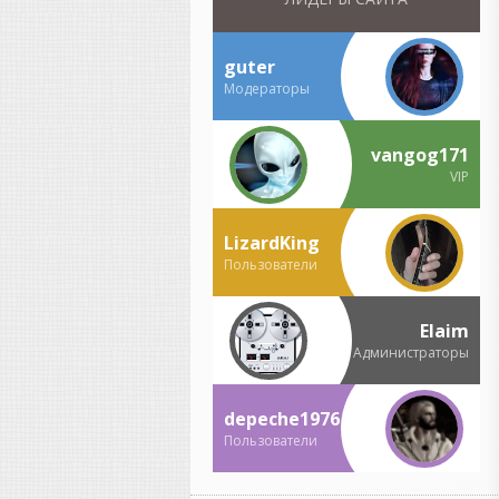
продюсер.
Jay Hardway
: коллега
guter
Мартина Гаррикса по
сцене
Модераторы
Список мировых
vangog171
музыкантов и продюсеров,
VIP
работающих в FL Studio,
огромен. В этой программе
создаются не только хип-
LizardKing
хоп биты, но и стадионный
Пользователи
поп, тяжелый дабстеп,
кинематографичные треки и
инди-музыка. [
1
,
2
]
Elaim
Вот еще несколько
Администраторы
знаковых имен,
разделенных по жанрам:
depeche1976
Поп и хип-хоп мейнстрим
Пользователи
Boi-1da — штатный
продюсер Дрейка (Drake).