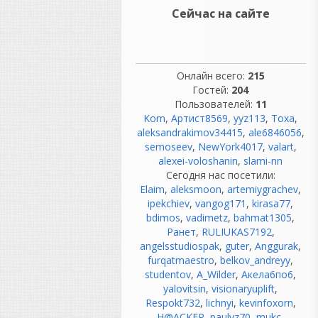
Написал для него и
Сейчас на сайте
Эминема десятки
платиновых хитов
(включая
«Not Afraid»
и
«God's Plan»
). [
1
]
Онлайн всего:
215
Mustard (DJ Mustard) —
Гостей:
204
автор фирменного
Пользователей:
11
минималистичного вест-
Korn
,
Артист8569
,
yyz113
,
Тоха
,
кост звучания. Делал
aleksandrakimov34415
,
ale6846056
,
треки для Рианны, Tyga и
semoseev
,
NewYork4017
,
valart
,
Roddy Ricch. [
1
,
2
]
alexei-voloshanin
,
slami-nn
WondaGurl — канадская
Сегодня нас посетили:
девушка-продюсер,
Elaim
,
aleksmoon
,
artemiygrachev
,
которая еще в
ipekchiev
,
vangog171
,
kirasa77
,
подростковом возрасте
bdimos
,
vadimetz
,
bahmat1305
,
начала писать
Ранет
,
RULIUKAS7192
,
платиновые биты для
angelsstudiospak
,
guter
,
Anggurak
,
Travis Scott (
«Antidote»
),
furqatmaestro
,
belkov_andreyy
,
Jay-Z и Канье Уэста. [
1
]
studentov
,
A_Wilder
,
Акела6по6
,
Murda Beatz — автор
yalovitsin
,
visionaryuplift
,
главных хитов для Migos,
Respokt732
,
lichnyi
,
kevinfoxorn
,
Gucci Mane и Drake (
«Nice
H@ACKER
,
paulvz70
,
mukc
,