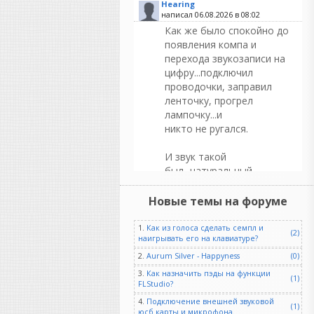
Hearing
написал 06.08.2026 в
08:02
Как же было спокойно до
появления компа и
перехода звукозаписи на
цифру...подключил
проводочки, заправил
ленточку, прогрел
лампочку...и
никто не ругался.
И звук такой
был...натуральный.
LizardKing
Новые темы на форуме
написал 06.08.2026 в
04:15
"Шумы" и "помехи"
1.
Как из голоса сделать семпл и
(2)
гитарных звукоснимателей -
наигрывать его на клавиатуре?
это самое вкусное в
2.
Aurum Silver - Happyness
(0)
олдскульном
3.
Как назначить пэды на функции
(1)
FLStudio?
электрогитаризме!
4.
Подключение внешней звуковой
(1)
юсб карты и микрофона.