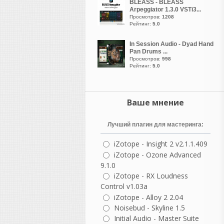
BLEASS - BLEASS
Arpeggiator 1.3.0 VSTi3...
болит и чешется
Просмотров:
1208
Рейтинг:
5.0
лол
In Session Audio - Dyad Hand
написал 05.08.2026 в
23:47
Pan Drums ...
Heavy
Просмотров:
998
Рейтинг:
5.0
В FL Studio работают
многие мировые звезды
хип-хопа, трэпа и
Ваше мнение
электронной танцевальной
музыки (EDM), включая
Лучший плагин для мастеринга:
Metro Boomin, Martin Garrix,
Hit-Boy, Nick Mira, 9th
iZotope - Insight 2 v2.1.1.409
Wonder и Avicii. Эта
iZotope - Ozone Advanced
программа популярна
9.1.0
благодаря быстрому
iZotope - RX Loudness
созданию базовых ритмов и
Control v1.03a
удобному интерфейсу.
iZotope - Alloy 2 2.04
Хип-хоп и трэп продюсеры
Noisebud - Skyline 1.5
Metro Boomin
: автор
Initial Audio - Master Suite