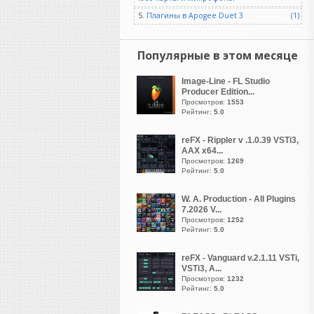
Да, и сегодня, по ходу, день
классных названий
5.
Плагины в Apogee Duet 3
(1)
девайсов!
Популярные в этом месяце
LizardKing
Image-Line - FL Studio
написал 06.08.2026 в
04:13
Producer Edition...
Классное название -
Просмотров:
1553
Рейтинг:
5.0
"Притворитесь Хоуи",
здорово!
reFX - Rippler v .1.0.39 VSTi3,
AAX x64...
Просмотров:
1269
Рейтинг:
5.0
Ser6140
написал 06.08.2026 в
00:28
W. A. Production - All Plugins
Невежды вне времени. Они
7.2026 V...
всегда были, есть и будут.
Просмотров:
1252
Рейтинг:
5.0
reFX - Vanguard v.2.1.11 VSTi,
VSTi3, A...
Ser6140
Просмотров:
1232
написал 06.08.2026 в
00:24
Рейтинг:
5.0
У федюньчиков что то