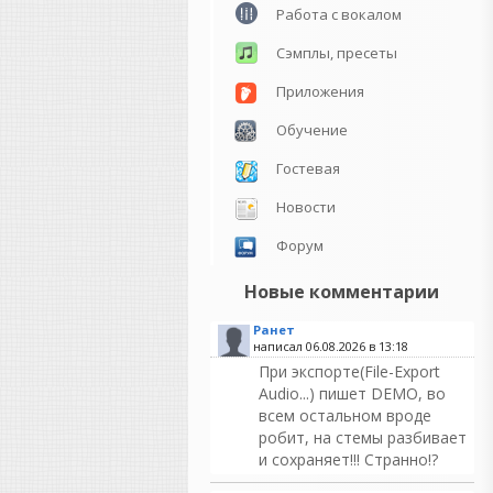
Работа с вокалом
Сэмплы, пресеты
Приложения
Обучение
Гостевая
Новости
Форум
Новые комментарии
Ранет
написал 06.08.2026 в
13:18
При экспорте(File-Export
Audio...) пишет DEMO, во
всем остальном вроде
робит, на стемы разбивает
и сохраняет!!! Странно!?