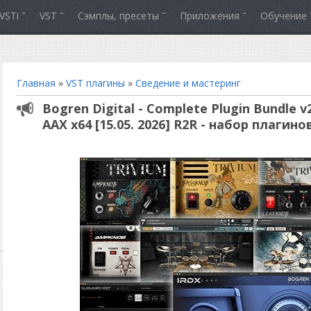
VSTi
VST
Сэмплы, пресеты
Приложения
Обучение
Главная
»
VST плагины
»
Сведение и мастеринг
Bogren Digital - Complete Plugin Bundle 
AAX x64 [15.05. 2026] R2R - набор плагино