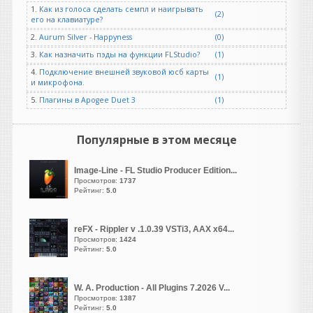
1.
Как из голоса сделать семпл и наигрывать
guter
(2)
его на клавиатуре?
написал 06.08.2026 в
23:19
NOSTALGIA REBORN20TH
2.
Aurum Silver - Happyness
(0)
ANNIVERSARY EDITION OF
3.
Как назначить пэды на функции FLStudio?
(1)
ONE OF THE MOST
4.
Подключение внешней звуковой юсб карты
(1)
POPULAR AND ENDURING
и микрофона.
SAMPLE LIBRARIES EVER
5.
Плагины в Apogee Duet 3
(1)
MADE
Возрождение Ностальгии |
Скоро...
Популярные в этом месяце
Отмечая двадцатилетие
существования в качестве
Image-Line - FL Studio Producer Edition...
одной из самых популярных
Просмотров:
1737
и долговечных библиотек
Рейтинг:
5.0
сэмплов,
Nostalgia возвращается в
reFX - Rippler v .1.0.39 VSTi3, AAX x64...
специальном юбилейном
Просмотров:
1424
издании, посвященном 20-
Рейтинг:
5.0
летию.
W. A. Production - All Plugins 7.2026 V...
Просмотров:
1387
Рейтинг:
5.0