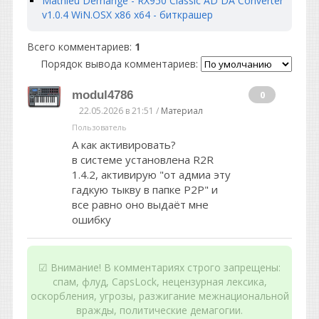
Mathieu Demange - RX950 Classic AD DA Converter
v1.0.4 WiN.OSX x86 x64 - биткрашер
Всего комментариев
:
1
Порядок вывода комментариев:
modul4786
0
22.05.2026 в 21:51 /
Материал
Пользователь
А как активировать?
в системе установлена R2R
1.4.2, активирую "от адмиа эту
гадкую тыкву в папке Р2Р" и
все равно оно выдаёт мне
ошибку
☑ Внимание! В комментариях строго запрещены:
спам, флуд, CapsLock, нецензурная лексика,
оскорбления, угрозы, разжигание межнациональной
вражды, политические демагогии.