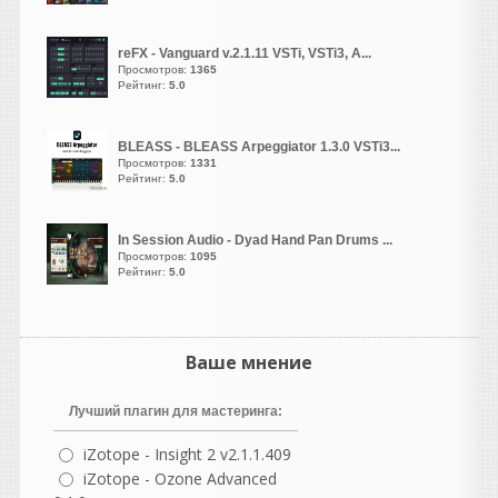
vangog171
написал 06.08.2026 в
23:02
reFX - Vanguard v.2.1.11 VSTi, VSTi3, A...
Просмотров:
1365
Хоь и стоит у
Рейтинг:
5.0
меня-
Microsoft Visual C++
(2005–2022, x86 и x64)
И-
DirectX End-User
BLEASS - BLEASS Arpeggiator 1.3.0 VSTi3...
Runtime.
Просмотров:
1331
Рейтинг:
5.0
Но такой баг впервые у
меня с кейгеном... Давно
как то в старой 10 еще все
In Session Audio - Dyad Hand Pan Drums ...
спокойно рабаотала эта
Просмотров:
1095
Рейтинг:
5.0
библиотека и сразу
активировалась. Даже
сейчас из списка там
режима совместимости там
Ваше мнение
в свойствах не помогает..
Странно..
Лучший плагин для мастеринга:
vangog171
написал 06.08.2026 в
22:54
iZotope - Insight 2 v2.1.1.409
Библиотека необходима.
iZotope - Ozone Advanced
Странно что кейген