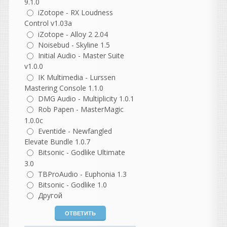
9.1.0
перестал запускаться
iZotope - RX Loudness
когда от админа
Control v1.03a
нажимаешь.. Чудеса прям
iZotope - Alloy 2 2.04
Noisebud - Skyline 1.5
какие то
Initial Audio - Master Suite
v1.0.0
guter
IK Multimedia - Lurssen
написал 06.08.2026 в
22:37
Mastering Console 1.1.0
не согласна с этим
DMG Audio - Multiplicity 1.0.1
комментарием, но
Rob Papen - MasterMagic
понимаю, откуда он взялся.
1.0.0c
В нем есть доля
Eventide - Newfangled
ностальгии, но как
Elevate Bundle 1.0.7
описание реальности он
Bitsonic - Godlike Ultimate
сильно идеализирован.
3.0
TBProAudio - Euphonia 1.3
Разберем по частям.
Bitsonic - Godlike 1.0
«Как же было спокойно до
появления компа...»
Другой
На самом деле не совсем.
Да, компьютеров не было,
но были свои проблемы: