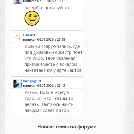
написал 07.08.2026 в
10:16
раздайте пожалуйста
GALAN
написал 06.08.2026 в
23:58
Возьми старую запись, где
под джазовый оркестр поёт
кто либо. Твоя хвалёная
призма вместе с вокалом
нахватает кучу артефактов.
vangog171
написал 06.08.2026 в
23:42
Ухтыы. Новое всегда
хорошо. Что сэтим то
делать.. Пытаюсь найти
лайфхак совет с этой
ошибкой-ошибку
0x000007b...
может в
Новые темы на форуме
ютубе найдется..