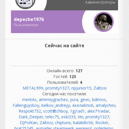
Администраторы
другой.
Подключил проводочки,
заправил ленточку, прогрел
depeche1976
лампочку...
Пользователи
Это романтичная картина,
но в профессиональных
студиях все было гораздо
сложнее.
Сейчас на сайте
Там были:
огромные аналоговые
консоли;
километры кабелей;
Онлайн всего:
127
патчбеи;
Гостей:
123
компрессоры, эквалайзеры;
Пользователей:
4
синхронизация
METAL999
,
promity1327
,
npjunior15
,
Zaltissi
магнитофонов;
Сегодня нас посетили:
обслуживание техники.
mentAs
,
artemiygrachev
,
yura
,
gevic
,
bdimos
,
Инженеры тратили
Fallenguysboy
,
belkov_andreyy
,
Акела6по6
,
amalychev
,
огромное количество
Respokt732
,
scottfletchboy
,
1gj1ad1
,
alex71radar
,
времени на обслуживание
Dark_Deeper
,
telec75
,
eski333
,
Vin
,
promity1327
,
оборудования.
DJPolKan
,
Zaltissi
,
chiptune
,
balabillo56
,
Rocker
,
brat25245
,
asmadei_steamwerk_werewol
,
orderlemo
,