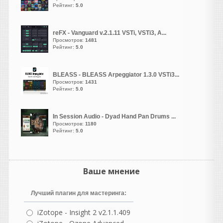
написал 07.08.2026 в
10:16
Рейтинг:
5.0
раздайте пожалуйста
reFX - Vanguard v.2.1.11 VSTi, VSTi3, A...
Просмотров:
1481
Рейтинг:
5.0
GALAN
написал 06.08.2026 в
23:58
BLEASS - BLEASS Arpeggiator 1.3.0 VSTi3...
Возьми старую запись, где
Просмотров:
1431
под джазовый оркестр поёт
Рейтинг:
5.0
кто либо. Твоя хвалёная
призма вместе с вокалом
In Session Audio - Dyad Hand Pan Drums ...
нахватает кучу артефактов.
Просмотров:
1180
Рейтинг:
5.0
guter
написал 06.08.2026 в
23:19
NOSTALGIA REBORN20TH
ANNIVERSARY EDITION OF
Ваше мнение
ONE OF THE MOST
POPULAR AND ENDURING
Лучший плагин для мастеринга:
SAMPLE LIBRARIES EVER
MADE
iZotope - Insight 2 v2.1.1.409
Возрождение Ностальгии |