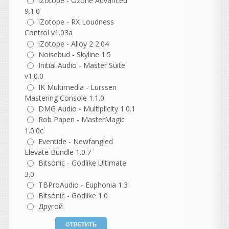
iZotope - Ozone Advanced
Скоро...
9.1.0
Отмечая двадцатилетие
iZotope - RX Loudness
существования в качестве
Control v1.03a
одной из самых популярных
iZotope - Alloy 2 2.04
и долговечных библиотек
Noisebud - Skyline 1.5
сэмплов,
Nostalgia возвращается в
Initial Audio - Master Suite
специальном юбилейном
v1.0.0
издании, посвященном 20-
IK Multimedia - Lurssen
летию.
Mastering Console 1.1.0
DMG Audio - Multiplicity 1.0.1
Rob Papen - MasterMagic
1.0.0c
Eventide - Newfangled
guter
Elevate Bundle 1.0.7
написал 06.08.2026 в
22:37
Bitsonic - Godlike Ultimate
не согласна с этим
3.0
комментарием, но
TBProAudio - Euphonia 1.3
понимаю, откуда он взялся.
Bitsonic - Godlike 1.0
В нем есть доля
Другой
ностальгии, но как
описание реальности он