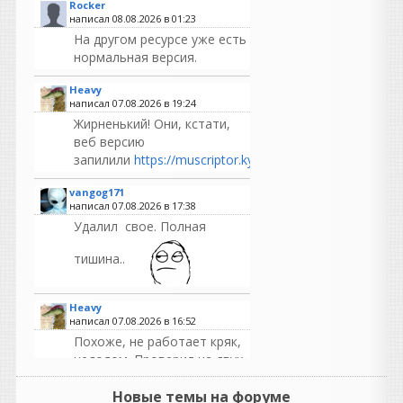
Rocker
написал 08.08.2026 в
01:23
На другом ресурсе уже есть
нормальная версия.
Heavy
написал 07.08.2026 в
19:24
Жирненький! Они, кстати,
веб версию
запилили
https://muscriptor.kyutai.org/
vangog171
написал 07.08.2026 в
17:38
Удалил свое. Полная
тишина..
Heavy
написал 07.08.2026 в
16:52
Похоже, не работает кряк,
недолом. Проверил на двух
машинах и разными
способами, по прежнему
Новые темы на форуме