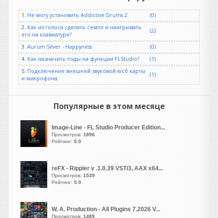
демо. Ждём новых версий )
1.
Не могу установить Addictive Drums 2
(0)
Heavy
2.
Как из голоса сделать семпл и наигрывать
написал 07.08.2026 в
16:51
(2)
его на клавиатуре?
Кто угодно нахватает. Не
3.
Aurum Silver - Happyness
(0)
бывает на свете чудес,
4.
Как назначить пэды на функции FLStudio?
(1)
коллега, всегда все надо
потом допиливать ручками.
5.
Подключение внешней звуковой юсб карты
(1)
и микрофона.
Но в моих случаях один и
тот же стем призма
распознавала лучше, чем
Популярные в этом месяце
даже суновский платный
штатный преобразователь
Image-Line - FL Studio Producer Edition...
(он вообще довольно
Просмотров:
1896
кривой, кстати). А вот
Рейтинг:
5.0
чистые партии призма
берет вообще влёт, лучше
встроенного в S1. Впрочем,
reFX - Rippler v .1.0.39 VSTi3, AAX x64...
Просмотров:
1539
я просто делюсь опытом, а
Рейтинг:
5.0
вы уже сами подбирайте
под себя, что удобнее.
W. A. Production - All Plugins 7.2026 V...
NewYork4017
Просмотров:
1489