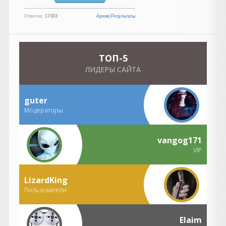
сильно идеализирован.
Ответов:
17303
Архив
|
Результаты
Разберем по частям.
«Как же было спокойно до
появления компа...»
На самом деле не совсем.
TOП-5
Да, компьютеров не было,
ЛИДЕРЫ САЙТА
но были свои проблемы:
магнитофоны требовали
постоянной калибровки;
guter
нужно было выставлять ток
Модераторы
подмагничивания (bias);
чистить и размагничивать
головки;
vangog171
менять ленты, потому что
VIP
они изнашивались;
бороться с шумом пленки;
если ошибся при записи —
LizardKing
иногда приходилось
Пользователи
переписывать целый дубль.
То есть работы было не
Elaim
меньше, просто она была