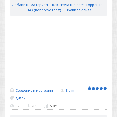
Добавить материал
|
Как скачать через торрент?
|
FAQ (вопрос/ответ)
|
Правила сайта
Сведение и мастеринг
Elaim
дилэй
520
289
5.0
/
1