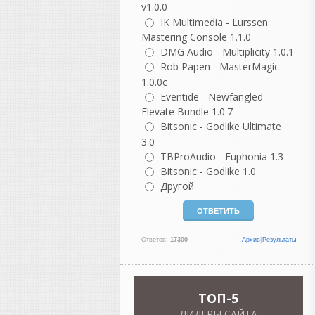
v1.0.0
описание реальности он
IK Multimedia - Lurssen
сильно идеализирован.
Mastering Console 1.1.0
DMG Audio - Multiplicity 1.0.1
Разберем по частям.
Rob Papen - MasterMagic
«Как же было спокойно до
1.0.0c
появления компа...»
Eventide - Newfangled
На самом деле не совсем.
Elevate Bundle 1.0.7
Да, компьютеров не было,
но были свои проблемы:
Bitsonic - Godlike Ultimate
магнитофоны требовали
3.0
постоянной калибровки;
TBProAudio - Euphonia 1.3
нужно было выставлять ток
Bitsonic - Godlike 1.0
подмагничивания (bias);
Другой
чистить и размагничивать
головки;
менять ленты, потому что
они изнашивались;
Ответов:
17300
Архив
|
Результаты
бороться с шумом пленки;
если ошибся при записи —
иногда приходилось
переписывать целый дубль.
TOП-5
ЛИДЕРЫ САЙТА