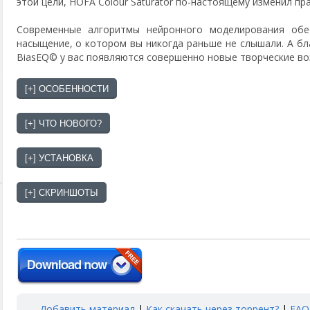
этой цели, HOFA Colour Saturator по-настоящему изменил пра
Современные алгоритмы нейронного моделирования обе
насыщение, о котором вы никогда раньше не слышали. А б
BiasEQ© у вас появляются совершенно новые творческие в
Добавить материал
|
Как скачать через торрент?
|
FAQ