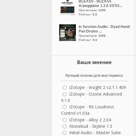
активировалась. Даже
BLEASS - BLEASS
Arpeggiator 1.3.0 VSTi3...
сейчас из списка там
Просмотров:
1290
режима совместимости там
Рейтинг:
5.0
в свойствах не помогает..
Странно..
In Session Audio - Dyad Hand
Pan Drums ...
Просмотров:
1066
vangog171
Рейтинг:
5.0
написал 06.08.2026 в
22:54
Библиотека необходима.
Странно что кейген
перестал запускаться
Ваше мнение
когда от админа
нажимаешь.. Чудеса прям
Лучший плагин для мастеринга:
какие то
iZotope - Insight 2 v2.1.1.409
iZotope - Ozone Advanced
9.1.0
guter
написал 06.08.2026 в
22:37
iZotope - RX Loudness
не согласна с этим
Control v1.03a
комментарием, но
iZotope - Alloy 2 2.04
понимаю, откуда он взялся.
Noisebud - Skyline 1.5
В нем есть доля
Initial Audio - Master Suite
ностальгии, но как