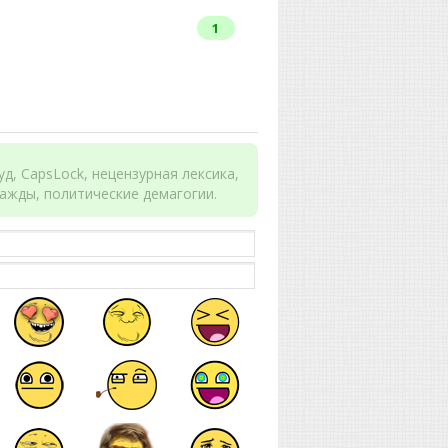
1
д, CapsLock, нецензурная лексика,
ажды, политические демагогии.