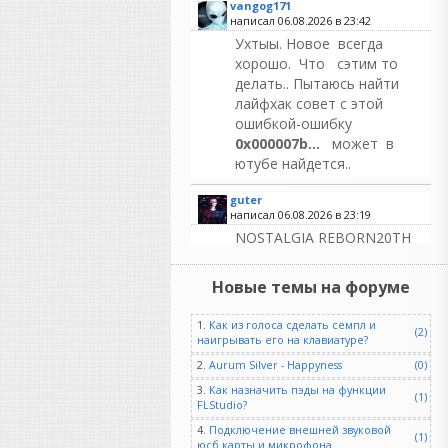
vangog171
написал 06.08.2026 в
23:42
Ухтыы. Новое всегда
хорошо. Что сэтим то
делать.. Пытаюсь найти
лайфхак совет с этой
ошибкой-ошибку
0x000007b...
может в
ютубе найдется..
guter
написал 06.08.2026 в
23:19
NOSTALGIA REBORN20TH
ANNIVERSARY EDITION OF
ONE OF THE MOST
Новые темы на форуме
POPULAR AND ENDURING
SAMPLE LIBRARIES EVER
1.
Как из голоса сделать семпл и
(2)
MADE
наигрывать его на клавиатуре?
Возрождение Ностальгии |
2.
Aurum Silver - Happyness
(0)
Скоро...
3.
Как назначить пэды на функции
Отмечая двадцатилетие
(1)
FLStudio?
существования в качестве
4.
Подключение внешней звуковой
одной из самых популярных
(1)
юсб карты и микрофона.