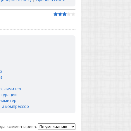
р
са
ор, лимитер
атурации
, лимитер
р и компрессор
да комментариев: