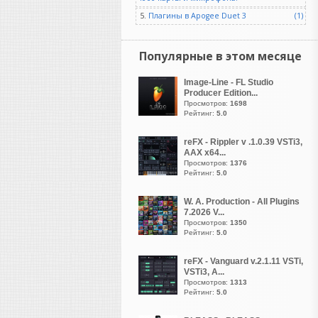
и долговечных библиотек
5.
Плагины в Apogee Duet 3
(1)
сэмплов,
Nostalgia возвращается в
специальном юбилейном
Популярные в этом месяце
издании, посвященном 20-
летию.
Image-Line - FL Studio
Producer Edition...
Просмотров:
1698
Рейтинг:
5.0
reFX - Rippler v .1.0.39 VSTi3,
vangog171
AAX x64...
написал 06.08.2026 в
23:02
Просмотров:
1376
Рейтинг:
5.0
Хоь и стоит у
меня-
Microsoft Visual C++
W. A. Production - All Plugins
(2005–2022, x86 и x64)
7.2026 V...
И-
DirectX End-User
Просмотров:
1350
Рейтинг:
5.0
Runtime.
Но такой баг впервые у
reFX - Vanguard v.2.1.11 VSTi,
меня с кейгеном... Давно
VSTi3, A...
как то в старой 10 еще все
Просмотров:
1313
спокойно рабаотала эта
Рейтинг:
5.0
библиотека и сразу