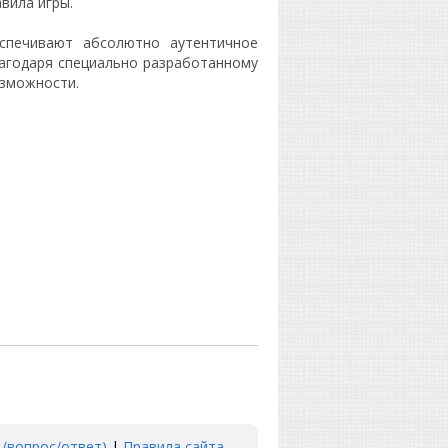
вила игры.
спечивают абсолютно аутентичное
лагодаря специально разработанному
озможности.
 (вопрос/ответ)
|
Правила сайта