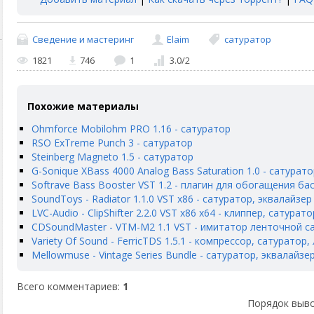
Сведение и мастеринг
Elaim
сатуратор
1821
746
1
3.0
/
2
Похожие материалы
Ohmforce Mobilohm PRO 1.16 - сатуратор
RSO ExTreme Punch 3 - сатуратор
Steinberg Magneto 1.5 - сатуратор
G-Sonique XBass 4000 Analog Bass Saturation 1.0 - сатурато
Softrave Bass Booster VST 1.2 - плагин для обогащения ба
SoundToys - Radiator 1.1.0 VST x86 - сатуратор, эквалайзер
LVC-Audio - ClipShifter 2.2.0 VST x86 x64 - клиппер, сатурат
CDSoundMaster - VTM-M2 1.1 VST - имитатор ленточной с
Variety Of Sound - FerricTDS 1.5.1 - компрессор, сатуратор
Mellowmuse - Vintage Series Bundle - сатуратор, эквалайзе
Всего комментариев
:
1
Порядок выво