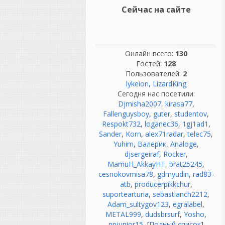
оборудования.
Сейчас на сайте
«Никто не ругался.»
Вот это вообще миф. 😄
Если почитать
воспоминания
Онлайн всего:
130
звукорежиссеров 70-х, 80-х
Гостей:
128
и 90-х, они ругались
Пользователей:
2
постоянно:
lykeion
,
LizardKing
лента закончилась в самый
Сегодня нас посетили:
неподходящий момент;
Djmisha2007
,
kirasa77
,
магнитофон "зажевал"
Fallenguysboy
,
guter
,
studentov
,
мастер;
Respokt732
,
loganec36
,
1gj1ad1
,
шумит предусилитель;
Sander
,
Korn
,
alex71radar
,
telec75
,
сломался компрессор;
Yuhim
,
Валерик
,
Analoge
,
лампа умерла во время
djsergeiraf
,
Rocker
,
записи;
MamuH_AkkayHT
,
brat25245
,
синхронизация ушла.
cesnokovmisa78
,
gdmyudin
,
rad83-
Сегодня ругаются на
atb
,
producerpikkchur
,
драйвер ASIO.
suportearturia
,
sebastianch2212
,
Раньше ругались на Studer.
Adam_sultygov123
,
egralabel
,
😂
METAL999
,
dudsbrsurf
,
Yosho
,
npjunior15
, [
Полный список
]