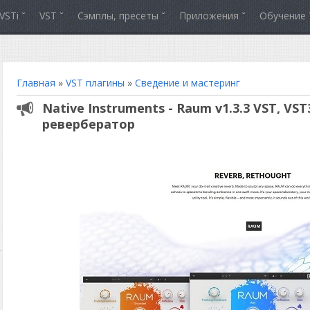
VSTi
VST
Сэмплы, пресеты
Приложения
Обучение
Главная
»
VST плагины
»
Сведение и мастеринг
Native Instruments - Raum v1.3.3 VST, VST3
ревербератор