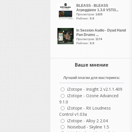
Возьми старую запись, где
BLEASS - BLEASS
под джазовый оркестр поёт
Arpeggiator 1.3.0 VSTi3...
кто либо. Твоя хвалёная
Просмотров:
1425
призма вместе с вокалом
Рейтинг:
5.0
нахватает кучу артефактов.
In Session Audio - Dyad Hand
Pan Drums ...
guter
Просмотров:
1174
написал 06.08.2026 в
23:19
Рейтинг:
5.0
NOSTALGIA REBORN20TH
ANNIVERSARY EDITION OF
ONE OF THE MOST
Ваше мнение
POPULAR AND ENDURING
SAMPLE LIBRARIES EVER
MADE
Лучший плагин для мастеринга:
Возрождение Ностальгии |
Скоро...
iZotope - Insight 2 v2.1.1.409
Отмечая двадцатилетие
iZotope - Ozone Advanced
существования в качестве
9.1.0
одной из самых популярных
iZotope - RX Loudness
и долговечных библиотек
Control v1.03a
сэмплов,
iZotope - Alloy 2 2.04
Nostalgia возвращается в
Noisebud - Skyline 1.5
специальном юбилейном