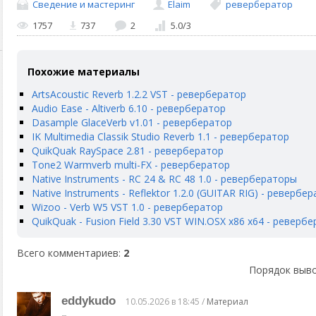
Сведение и мастеринг
Elaim
ревербератор
1757
737
2
5.0
/
3
Похожие материалы
ArtsAcoustic Reverb 1.2.2 VST - ревербератор
Audio Ease - Altiverb 6.10 - ревербератор
Dasample GlaceVerb v1.01 - ревербератор
IK Multimedia Classik Studio Reverb 1.1 - ревербератор
QuikQuak RaySpace 2.81 - ревербератор
Tone2 Warmverb multi-FX - ревербератор
Native Instruments - RC 24 & RC 48 1.0 - ревербераторы
Native Instruments - Reflektor 1.2.0 (GUITAR RIG) - ревербе
Wizoo - Verb W5 VST 1.0 - ревербератор
QuikQuak - Fusion Field 3.30 VST WIN.OSX x86 x64 - реверб
Всего комментариев
:
2
Порядок выво
eddykudo
10.05.2026 в 18:45 /
Материал