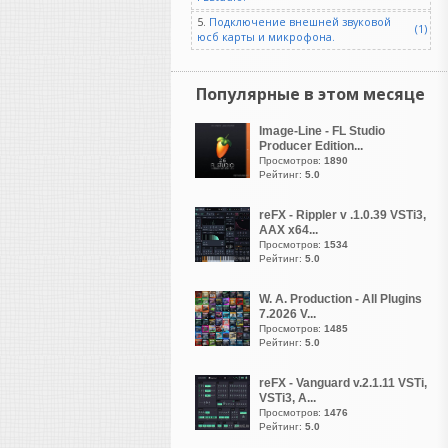
Но в моих случаях один и
5.
Подключение внешней звуковой
тот же стем призма
(1)
юсб карты и микрофона.
распознавала лучше, чем
даже суновский платный
штатный преобразователь
Популярные в этом месяце
(он вообще довольно
кривой, кстати). А вот
Image-Line - FL Studio
Producer Edition...
чистые партии призма
Просмотров:
1890
берет вообще влёт, лучше
Рейтинг:
5.0
встроенного в S1. Впрочем,
я просто делюсь опытом, а
reFX - Rippler v .1.0.39 VSTi3,
вы уже сами подбирайте
AAX x64...
Просмотров:
1534
под себя, что удобнее.
Рейтинг:
5.0
NewYork4017
W. A. Production - All Plugins
написал 07.08.2026 в
10:16
7.2026 V...
раздайте пожалуйста
Просмотров:
1485
Рейтинг:
5.0
reFX - Vanguard v.2.1.11 VSTi,
VSTi3, A...
Просмотров:
1476
GALAN
Рейтинг:
5.0
написал 06.08.2026 в
23:58