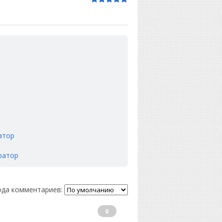
ратор
ератор
да комментариев:
0