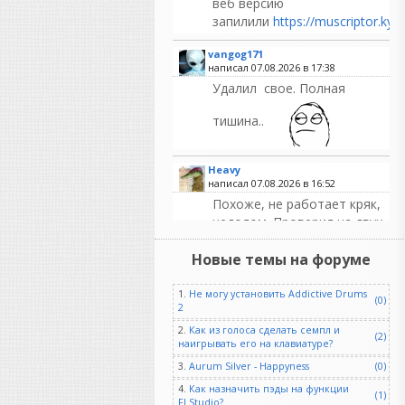
веб версию
запилили
https://muscriptor.kyut
vangog171
написал 07.08.2026 в
17:38
Удалил свое. Полная
тишина..
Heavy
написал 07.08.2026 в
16:52
Похоже, не работает кряк,
недолом. Проверил на двух
машинах и разными
Новые темы на форуме
способами, по прежнему
демо. Ждём новых версий )
1.
Не могу установить Addictive Drums
(0)
2
Heavy
написал 07.08.2026 в
16:51
2.
Как из голоса сделать семпл и
(2)
Кто угодно нахватает. Не
наигрывать его на клавиатуре?
бывает на свете чудес,
3.
Aurum Silver - Happyness
(0)
коллега, всегда все надо
4.
Как назначить пэды на функции
потом допиливать ручками.
(1)
FLStudio?