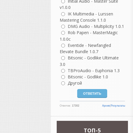
Initial Audio - Master Suite
издании, посвященном 20-
v1.0.0
летию.
IK Multimedia - Lurssen
Mastering Console 1.1.0
DMG Audio - Multiplicity 1.0.1
Rob Papen - MasterMagic
1.0.0c
guter
Eventide - Newfangled
написал 06.08.2026 в
22:37
Elevate Bundle 1.0.7
не согласна с этим
Bitsonic - Godlike Ultimate
комментарием, но
3.0
понимаю, откуда он взялся.
В нем есть доля
TBProAudio - Euphonia 1.3
ностальгии, но как
Bitsonic - Godlike 1.0
описание реальности он
Другой
сильно идеализирован.
Разберем по частям.
«Как же было спокойно до
Ответов:
17302
Архив
|
Результаты
появления компа...»
На самом деле не совсем.
Да, компьютеров не было,
но были свои проблемы:
TOП-5