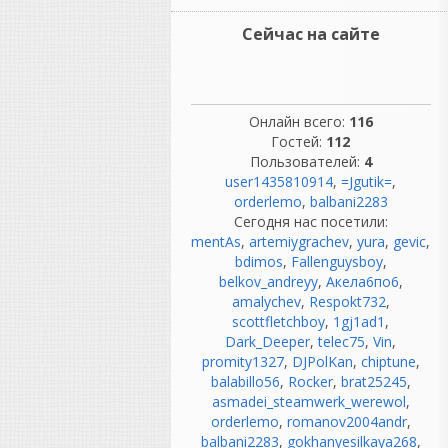
сложнее.
Там были:
Сейчас на сайте
огромные аналоговые
консоли;
километры кабелей;
патчбеи;
компрессоры, эквалайзеры;
Онлайн всего:
116
синхронизация
Гостей:
112
магнитофонов;
Пользователей:
4
обслуживание техники.
user1435810914
,
=Jgutik=
,
Инженеры тратили
orderlemo
,
balbani2283
огромное количество
Сегодня нас посетили:
времени на обслуживание
mentAs
,
artemiygrachev
,
yura
,
gevic
,
оборудования.
bdimos
,
Fallenguysboy
,
belkov_andreyy
,
Акела6по6
,
«Никто не ругался.»
amalychev
,
Respokt732
,
Вот это вообще миф. 😄
scottfletchboy
,
1gj1ad1
,
Если почитать
Dark_Deeper
,
telec75
,
Vin
,
воспоминания
promity1327
,
DJPolKan
,
chiptune
,
звукорежиссеров 70-х, 80-х
balabillo56
,
Rocker
,
brat25245
,
и 90-х, они ругались
asmadei_steamwerk_werewol
,
постоянно:
orderlemo
,
romanov2004andr
,
лента закончилась в самый
balbani2283
,
gokhanyesilkaya268
,