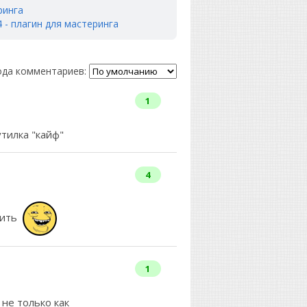
ринга
4 - плагин для мастеринга
да комментариев:
1
утилка "кайф"
4
вить
1
не только как