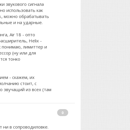
ки звукового сигнала
но использовать как
п., можно обрабатывать
льные и на ударные.
га, Air 18 - опто
асширитель, Helix -
к понимаю, лимиттер и
ессор (ну или для
ется тонко
ем - скажем, их
молчанию стоит, с
о звучащий из всех (там
0
т ни в сопроводиловке.