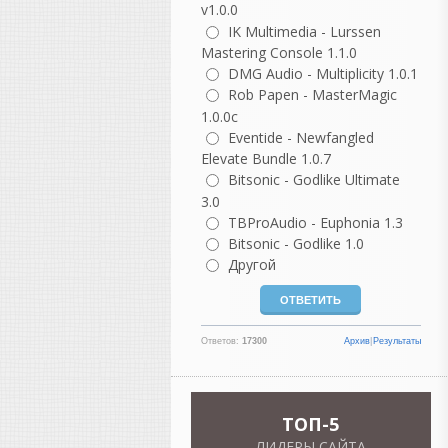
v1.0.0
описание реальности он
IK Multimedia - Lurssen
сильно идеализирован.
Mastering Console 1.1.0
DMG Audio - Multiplicity 1.0.1
Разберем по частям.
Rob Papen - MasterMagic
«Как же было спокойно до
1.0.0c
появления компа...»
Eventide - Newfangled
На самом деле не совсем.
Elevate Bundle 1.0.7
Да, компьютеров не было,
но были свои проблемы:
Bitsonic - Godlike Ultimate
магнитофоны требовали
3.0
постоянной калибровки;
TBProAudio - Euphonia 1.3
нужно было выставлять ток
Bitsonic - Godlike 1.0
подмагничивания (bias);
Другой
чистить и размагничивать
головки;
менять ленты, потому что
они изнашивались;
Ответов:
17300
Архив
|
Результаты
бороться с шумом пленки;
если ошибся при записи —
иногда приходилось
переписывать целый дубль.
TOП-5
ЛИДЕРЫ САЙТА