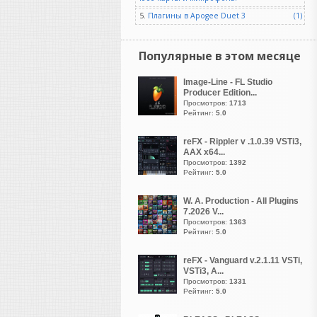
и долговечных библиотек
5.
Плагины в Apogee Duet 3
(1)
сэмплов,
Nostalgia возвращается в
специальном юбилейном
Популярные в этом месяце
издании, посвященном 20-
летию.
Image-Line - FL Studio
Producer Edition...
Просмотров:
1713
Рейтинг:
5.0
reFX - Rippler v .1.0.39 VSTi3,
vangog171
AAX x64...
написал 06.08.2026 в
23:02
Просмотров:
1392
Рейтинг:
5.0
Хоь и стоит у
меня-
Microsoft Visual C++
W. A. Production - All Plugins
(2005–2022, x86 и x64)
7.2026 V...
И-
DirectX End-User
Просмотров:
1363
Рейтинг:
5.0
Runtime.
Но такой баг впервые у
reFX - Vanguard v.2.1.11 VSTi,
меня с кейгеном... Давно
VSTi3, A...
как то в старой 10 еще все
Просмотров:
1331
спокойно рабаотала эта
Рейтинг:
5.0
библиотека и сразу