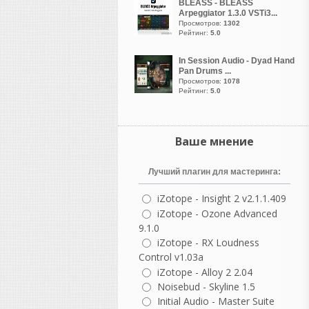
активировалась. Даже
BLEASS - BLEASS
Arpeggiator 1.3.0 VSTi3...
сейчас из списка там
Просмотров:
1302
режима совместимости там
Рейтинг:
5.0
в свойствах не помогает..
Странно..
In Session Audio - Dyad Hand
Pan Drums ...
Просмотров:
1078
vangog171
Рейтинг:
5.0
написал 06.08.2026 в
22:54
Библиотека необходима.
Странно что кейген
перестал запускаться
Ваше мнение
когда от админа
нажимаешь.. Чудеса прям
Лучший плагин для мастеринга:
какие то
iZotope - Insight 2 v2.1.1.409
iZotope - Ozone Advanced
9.1.0
guter
написал 06.08.2026 в
22:37
iZotope - RX Loudness
не согласна с этим
Control v1.03a
комментарием, но
iZotope - Alloy 2 2.04
понимаю, откуда он взялся.
Noisebud - Skyline 1.5
В нем есть доля
Initial Audio - Master Suite
ностальгии, но как