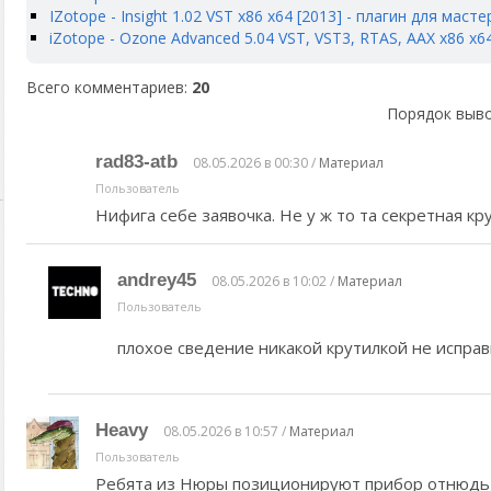
IZotope - Insight 1.02 VST x86 x64 [2013] - плагин для масте
iZotope - Ozone Advanced 5.04 VST, VST3, RTAS, AAX x86 x6
Всего комментариев
:
20
Порядок выво
rad83-atb
08.05.2026 в 00:30 /
Материал
Пользователь
Нифига себе заявочка. Не у ж то та секретная кр
andrey45
08.05.2026 в 10:02 /
Материал
Пользователь
плохое сведение никакой крутилкой не испра
Heavy
08.05.2026 в 10:57 /
Материал
Пользователь
Ребята из Нюры позиционируют прибор отнюдь 