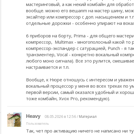
мастеринговый, а как некий комбайн для обработ
вообще. можно его вешаnm на мастер шину, мож
эксайтер или компрессор с доп. насыщением и т.
отдельные дорожки - особенно упирают на вока
6 приборов на борту, Prima - для общего мастерин
компрессор, Multimax - многополосный какой то р
компрессор-экспандер с сатурацией, Punch - я та
транзиентер, Vocal - конкретно вокальный компр
любого моно сигнала). Все это рулится, смешива
настраивается и т.п.
Вообще, к Нюре отношусь с интересом и уважени
вокальный процессор у меня во всех треках по у
первой версии, самый оказался удобный и хорош
тоже комбайн, Xvox Pro, рекомендую).
Heavy
08.05.2026 в 12:56 /
Материал
Пользователь
Так, чет про активацию ничего не написано ни ту