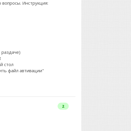
о вопросы. Инструкция:
 раздаче)
R
ий стол
ить файл автивации"
2