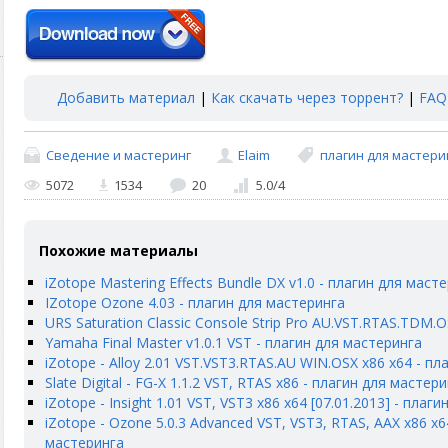
Добавить материал
|
Как скачать через торрент?
|
FAQ
Сведение и мастеринг
Elaim
плагин для мастери
5072
1534
20
5.0
/
4
Похожие материалы
iZotope Mastering Effects Bundle DX v1.0 - плагин для маст
IZotope Ozone 4.03 - плагин для мастеринга
URS Saturation Classic Console Strip Pro AU.VST.RTAS.TDM.
Yamaha Final Master v1.0.1 VST - плагин для мастеринга
iZotope - Alloy 2.01 VST.VST3.RTAS.AU WIN.OSX x86 x64 - п
Slate Digital - FG-X 1.1.2 VST, RTAS x86 - плагин для мастер
iZotope - Insight 1.01 VST, VST3 x86 x64 [07.01.2013] - плаг
iZotope - Ozone 5.0.3 Advanced VST, VST3, RTAS, AAX x86 x64
мастеринга