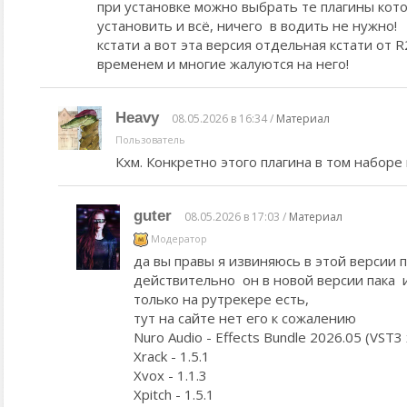
при установке можно выбрать те плагины кот
установить и всё, ничего в водить не нужно!
кстати а вот эта версия отдельная кстати от R
временем и многие жалуются на него!
Heavy
08.05.2026 в 16:34 /
Материал
Пользователь
Кхм. Конкретно этого плагина в том наборе 
guter
08.05.2026 в 17:03 /
Материал
Модератор
да вы правы я извиняюсь в этой версии п
действительно он в новой версии пака 
только на рутрекере есть,
тут на сайте нет его к сожалению
Nuro Audio - Effects Bundle 2026.05 (VST3 
Xrack - 1.5.1
Xvox - 1.1.3
Xpitch - 1.5.1