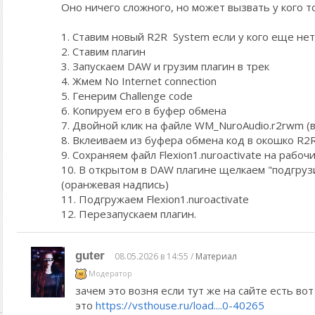
Оно ничего сложного, но может вызвать у кого т
1. Ставим новый R2R System если у кого еще нет
2. Ставим плагин
3. Запускаем DAW и грузим плагин в трек
4. Жмем No Internet connection
5. Генерим Challenge code
6. Копируем его в буфер обмена
7. Двойной клик на файле WM_NuroAudio.r2rwm (в
8. Вклеиваем из буфера обмена код в окошко R2
9. Сохраняем файл Flexion1.nuroactivate на рабоч
10. В открытом в DAW плагине щелкаем "подгруз
(оранжевая надпись)
11. Подгружаем Flexion1.nuroactivate
12. Перезапускаем плагин.
guter
08.05.2026 в 14:55 /
Материал
Модератор
зачем это возня если тут же на сайте есть вот
это
https://vsthouse.ru/load....0-40265