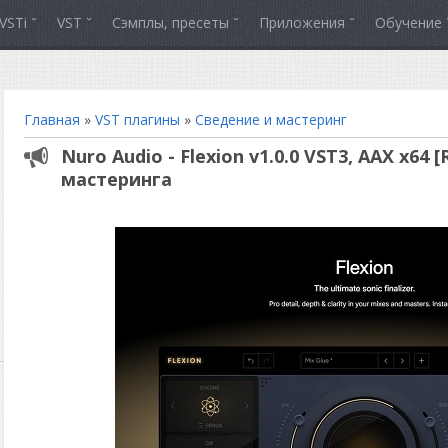
VSTi
VST
Сэмплы, пресеты
Приложения
Обучение
Главная
»
VST плагины
»
Сведение и мастеринг
Nuro Audio - Flexion v1.0.0 VST3, AAX х64 
мастеринга