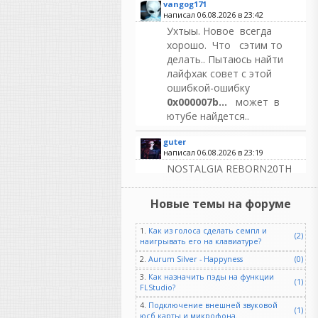
vangog171
написал 06.08.2026 в
23:42
Ухтыы. Новое всегда
хорошо. Что сэтим то
делать.. Пытаюсь найти
лайфхак совет с этой
ошибкой-ошибку
0x000007b...
может в
ютубе найдется..
guter
написал 06.08.2026 в
23:19
NOSTALGIA REBORN20TH
ANNIVERSARY EDITION OF
ONE OF THE MOST
Новые темы на форуме
POPULAR AND ENDURING
SAMPLE LIBRARIES EVER
1.
Как из голоса сделать семпл и
(2)
MADE
наигрывать его на клавиатуре?
Возрождение Ностальгии |
2.
Aurum Silver - Happyness
(0)
Скоро...
3.
Как назначить пэды на функции
Отмечая двадцатилетие
(1)
FLStudio?
существования в качестве
4.
Подключение внешней звуковой
одной из самых популярных
(1)
юсб карты и микрофона.