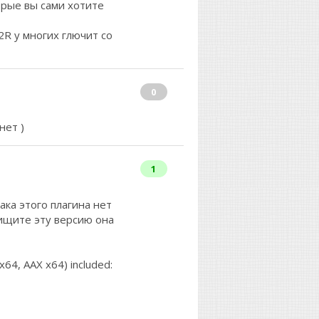
орые вы сами хотите
2R у многих глючит со
0
нет )
1
ака этого плагина нет
ищите эту версию она
x64, AAX x64) included: