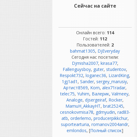
оборудования.
Сейчас на сайте
«Никто не ругался.»
Вот это вообще миф. 😄
Если почитать
воспоминания
Онлайн всего:
114
звукорежиссеров 70-х, 80-х
Гостей:
112
и 90-х, они ругались
Пользователей:
2
постоянно:
bahmat1305
,
DjEveryday
лента закончилась в самый
Сегодня нас посетили:
неподходящий момент;
Djmisha2007
,
kirasa77
,
магнитофон "зажевал"
Fallenguysboy
,
guter
,
studentov
,
мастер;
Respokt732
,
loganec36
,
LizardKing
,
шумит предусилитель;
1gj1ad1
,
Sander
,
sergey_marusiy
,
сломался компрессор;
Артист8569
,
Korn
,
alex71radar
,
лампа умерла во время
telec75
,
Yuhim
,
Валерик
,
Valmeey
,
записи;
Analoge
,
djsergeiraf
,
Rocker
,
синхронизация ушла.
MamuH_AkkayHT
,
brat25245
,
Сегодня ругаются на
cesnokovmisa78
,
gdmyudin
,
rad83-
драйвер ASIO.
atb
,
orderlemo
,
producerpikkchur
,
Раньше ругались на Studer.
suportearturia
,
romanov2004andr
,
😂
emlondos
, [
Полный список
]