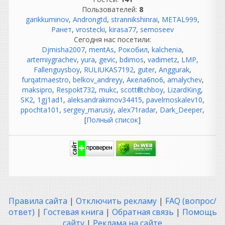
описание реальности он
Пользователей:
8
сильно идеализирован.
garikkuminov
,
Androngtd
,
strannikshinrai
,
METAL999
,
Ранет
,
vrostecki
,
kirasa77
,
semoseev
Разберем по частям.
Сегодня нас посетили:
«Как же было спокойно до
Djmisha2007
,
mentAs
,
Рокобил
,
kalchenia
,
появления компа...»
artemiygrachev
,
yura
,
gevic
,
bdimos
,
vadimetz
,
LMP
,
На самом деле не совсем.
Fallenguysboy
,
RULIUKAS7192
,
guter
,
Anggurak
,
Да, компьютеров не было,
furqatmaestro
,
belkov_andreyy
,
Акела6по6
,
amalychev
,
но были свои проблемы:
maksipro
,
Respokt732
,
mukc
,
scottfletchboy
,
LizardKing
,
магнитофоны требовали
SK2
,
1gj1ad1
,
aleksandrakimov34415
,
pavelmoskalev10
,
постоянной калибровки;
ppochta101
,
sergey_marusiy
,
alex71radar
,
Dark_Deeper
,
нужно было выставлять ток
[
Полный список
]
подмагничивания (bias);
чистить и размагничивать
головки;
менять ленты, потому что
они изнашивались;
бороться с шумом пленки;
если ошибся при записи —
иногда приходилось
Правила сайта
|
Отключить рекламу
|
FAQ (вопрос/
переписывать целый дубль.
ответ)
|
Гостевая книга
|
Обратная связь
|
Помощь
То есть работы было не
сайту
|
Реклама на сайте