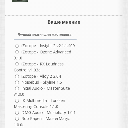
способами, по прежнему
демо. Ждём новых версий )
Heavy
Ваше мнение
написал 07.08.2026 в
16:51
Кто угодно нахватает. Не
Лучший плагин для мастеринга:
бывает на свете чудес,
коллега, всегда все надо
iZotope - Insight 2 v2.1.1.409
потом допиливать ручками.
iZotope - Ozone Advanced
Но в моих случаях один и
9.1.0
тот же стем призма
iZotope - RX Loudness
распознавала лучше, чем
даже суновский платный
Control v1.03a
штатный преобразователь
iZotope - Alloy 2 2.04
(он вообще довольно
Noisebud - Skyline 1.5
кривой, кстати). А вот
Initial Audio - Master Suite
чистые партии призма
v1.0.0
берет вообще влёт, лучше
IK Multimedia - Lurssen
встроенного в S1. Впрочем,
Mastering Console 1.1.0
я просто делюсь опытом, а
DMG Audio - Multiplicity 1.0.1
вы уже сами подбирайте
Rob Papen - MasterMagic
под себя, что удобнее.
1.0.0c