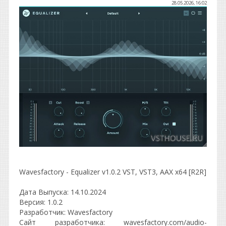
28.05.2026, 16:02
Wavesfactory - Equalizer v1.0.2 VST, VST3, AAX х64 [R2R]
Дата Выпуска: 14.10.2024
Версия: 1.0.2
Разработчик: Wavesfactory
Сайт разработчика: wavesfactory.com/audio-