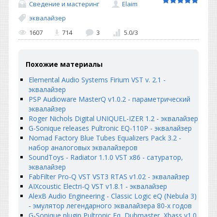
Сведение и мастеринг
Elaim
эквалайзер
1607
714
3
5.0
/
3
Похожие материалы
Elemental Audio Systems Firium VST v. 2.1 -
эквалайзер
PSP Audioware MasterQ v1.0.2 - параметрический
эквалайзер
Roger Nichols Digital UNIQUEL-IZER 1.2 - эквалайзер
G-Sonique releases Pultronic EQ-110P - эквалайзер
Nomad Factory Blue Tubes Equalizers Pack 3.2 -
набор аналоговых эквалайзеров
SoundToys - Radiator 1.1.0 VST x86 - сатуратор,
эквалайзер
FabFilter Pro-Q VST VST3 RTAS v1.02 - эквалайзер
AIXcoustic Electri-Q VST v1.8.1 - эквалайзер
AlexB Audio Engineering - Classic Logic eQ (Nebula 3)
- эмулятор легендарного эквалайзера 80-х годов
G-Sonique plugin Pultronic Eq, Dubmaster, Xbass v1.0