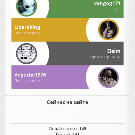
Возрождение Ностальгии |
vangog171
Скоро...
VIP
Отмечая двадцатилетие
существования в качестве
одной из самых популярных
LizardKing
и долговечных библиотек
Пользователи
сэмплов,
Nostalgia возвращается в
специальном юбилейном
Elaim
издании, посвященном 20-
Администраторы
летию.
depeche1976
Пользователи
guter
написал 06.08.2026 в
22:37
Сейчас на сайте
не согласна с этим
комментарием, но
понимаю, откуда он взялся.
В нем есть доля
Онлайн всего:
149
ностальгии, но как
Гостей:
141