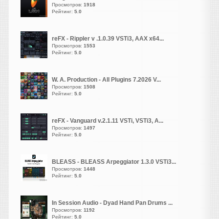
Просмотров:
1918
Rocker
Рейтинг:
5.0
написал 08.08.2026 в
01:23
На другом ресурсе уже есть
нормальная версия.
reFX - Rippler v .1.0.39 VSTi3, AAX x64...
Просмотров:
1553
Рейтинг:
5.0
Heavy
написал 07.08.2026 в
19:24
Жирненький! Они, кстати,
W. A. Production - All Plugins 7.2026 V...
веб версию
Просмотров:
1508
запилили
Рейтинг:
https://muscriptor.kyutai.org/
5.0
vangog171
написал 07.08.2026 в
17:38
reFX - Vanguard v.2.1.11 VSTi, VSTi3, A...
Просмотров:
1497
Удалил свое. Полная
Рейтинг:
5.0
тишина..
BLEASS - BLEASS Arpeggiator 1.3.0 VSTi3...
Просмотров:
1448
Heavy
Рейтинг:
5.0
написал 07.08.2026 в
16:52
Похоже, не работает кряк,
недолом. Проверил на двух
In Session Audio - Dyad Hand Pan Drums ...
Просмотров:
1192
машинах и разными
Рейтинг:
5.0