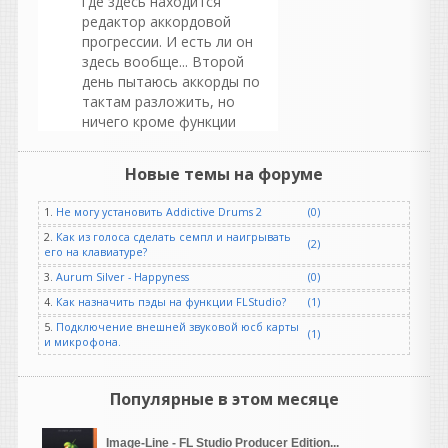
где здесь находится
редактор аккордовой
прогрессии. И есть ли он
здесь вообще... Второй
день пытаюсь аккорды по
тактам разложить, но
ничего кроме функции
"лайв" я здесь не нашел.
Новые темы на форуме
Рокобил
написал 08.08.2026 в
07:15
1.
Не могу установить Addictive Drums 2
(0)
Уважаемые пианисты и
пользователи "Giglad".
2.
Как из голоса сделать семпл и наигрывать
(2)
его на клавиатуре?
Помогите пожалуйста
разобраться, где здесь
3.
Aurum Silver - Happyness
(0)
находится редактор
4.
Как назначить пэды на функции FLStudio?
(1)
аккордовой прогрессии. И
5.
Подключение внешней звуковой юсб карты
есть ли он здесь вообще...
(1)
и микрофона.
Второй день пытаюсь
аккорды по тактам
разложить, но
Популярные в этом месяце
ничего кроме функции
"лайв" я здесь не нашел.
Image-Line - FL Studio Producer Edition...