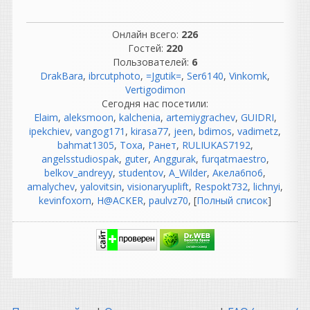
Список мировых
Онлайн всего:
226
музыкантов и продюсеров,
Гостей:
220
работающих в FL Studio,
Пользователей:
6
огромен. В этой программе
DrakBara
,
ibrcutphoto
,
=Jgutik=
,
Ser6140
,
Vinkomk
,
создаются не только хип-
Vertigodimon
хоп биты, но и стадионный
Сегодня нас посетили:
поп, тяжелый дабстеп,
Elaim
,
aleksmoon
,
kalchenia
,
artemiygrachev
,
GUIDRI
,
кинематографичные треки и
ipekchiev
,
vangog171
,
kirasa77
,
jeen
,
bdimos
,
vadimetz
,
инди-музыка. [
1
,
2
]
bahmat1305
,
Тоха
,
Ранет
,
RULIUKAS7192
,
Вот еще несколько
angelsstudiospak
,
guter
,
Anggurak
,
furqatmaestro
,
знаковых имен,
belkov_andreyy
,
studentov
,
A_Wilder
,
Акела6по6
,
разделенных по жанрам:
amalychev
,
yalovitsin
,
visionaryuplift
,
Respokt732
,
lichnyi
,
kevinfoxorn
,
H@ACKER
,
paulvz70
, [
Полный список
]
Поп и хип-хоп мейнстрим
Boi-1da — штатный
продюсер Дрейка (Drake).
Написал для него и
Эминема десятки
платиновых хитов
(включая
«Not Afraid»
и