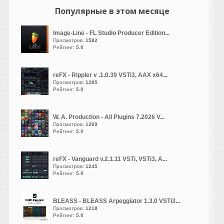
цифру...подключил
Популярные в этом месяце
проводочки, заправил
ленточку, прогрел
Image-Line - FL Studio Producer Edition...
лампочку...и
Просмотров:
1582
Рейтинг:
5.0
никто не ругался.
И звук такой
reFX - Rippler v .1.0.39 VSTi3, AAX x64...
был...натуральный.
Просмотров:
1285
Рейтинг:
5.0
LizardKing
написал 06.08.2026 в
04:15
"Шумы" и "помехи"
W. A. Production - All Plugins 7.2026 V...
Просмотров:
1269
гитарных звукоснимателей -
Рейтинг:
5.0
это самое вкусное в
олдскульном
reFX - Vanguard v.2.1.11 VSTi, VSTi3, A...
электрогитаризме!
Просмотров:
1245
Рейтинг:
5.0
Да, и сегодня, по ходу, день
классных названий
BLEASS - BLEASS Arpeggiator 1.3.0 VSTi3...
девайсов!
Просмотров:
1218
Рейтинг:
5.0