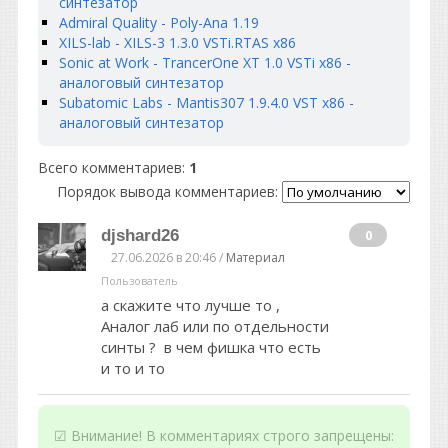
синтезатор
Admiral Quality - Poly-Ana 1.19
XILS-lab - XILS-3 1.3.0 VSTi.RTAS x86
Sonic at Work - TrancerOne XT 1.0 VSTi x86 -
аналоговый синтезатор
Subatomic Labs - Mantis307 1.9.4.0 VST x86 -
аналоговый синтезатор
Всего комментариев
:
1
Порядок вывода комментариев:
djshard26
0
27.06.2026 в 20:46 /
Материал
Пользователь
а скажите что лучше то ,
Аналог лаб или по отдельности
синты ? в чем фишка что есть
и то и то
☑ Внимание! В комментариях строго запрещены: