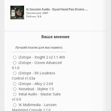
LizardKing
написал 06.08.2026 в
04:13
In Session Audio - Dyad Hand Pan Drums ...
Просмотров:
1007
Классное название -
Рейтинг:
5.0
"Притворитесь Хоуи",
здорово!
Ваше мнение
Ser6140
написал 06.08.2026 в
00:28
Лучший плагин для мастеринга:
Невежды вне времени. Они
всегда были, есть и будут.
iZotope - Insight 2 v2.1.1.409
iZotope - Ozone Advanced
9.1.0
iZotope - RX Loudness
Ser6140
Control v1.03a
написал 06.08.2026 в
00:24
iZotope - Alloy 2 2.04
У федюньчиков что то
Noisebud - Skyline 1.5
Initial Audio - Master Suite
болит и чешется
v1.0.0
IK Multimedia - Lurssen
Mastering Console 1.1.0
лол