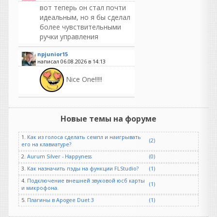
вот теперь он стал почти
идеальным, но я бы сделал
более чувствительными
ручки управления
npjunior15
написал 06.08.2026 в
14:13
Nice One!!!!!
Ранет
написал 06.08.2026 в
13:18
Новые темы на форуме
При экспорте(File-Export
Audio...) пишет DEMO, во
1.
Как из голоса сделать семпл и наигрывать
(2)
всем остальном вроде
его на клавиатуре?
робит, на стемы разбивает
2.
Aurum Silver - Happyness
(0)
и сохраняет!!! Странно!?
3.
Как назначить пэды на функции FLStudio?
(1)
Hearing
4.
Подключение внешней звуковой юсб карты
(1)
написал 06.08.2026 в
08:02
и микрофона.
Как же было спокойно до
5.
Плагины в Apogee Duet 3
(1)
появления компа и
перехода звукозаписи на