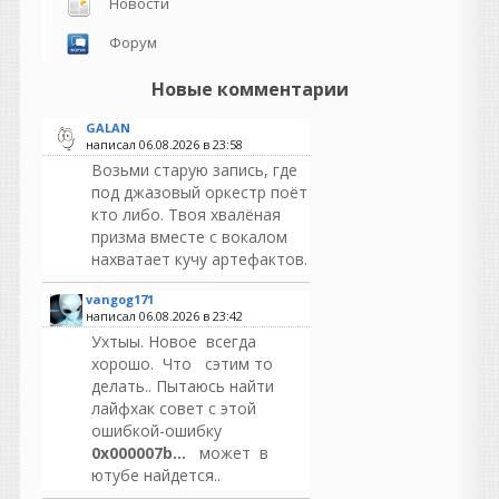
Новости
Форум
Новые комментарии
GALAN
написал 06.08.2026 в
23:58
Возьми старую запись, где
под джазовый оркестр поёт
кто либо. Твоя хвалёная
призма вместе с вокалом
нахватает кучу артефактов.
vangog171
написал 06.08.2026 в
23:42
Ухтыы. Новое всегда
хорошо. Что сэтим то
делать.. Пытаюсь найти
лайфхак совет с этой
ошибкой-ошибку
0x000007b...
может в
ютубе найдется..