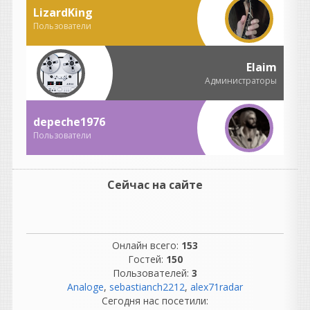
сложнее.
LizardKing
Там были:
Пользователи
огромные аналоговые
консоли;
километры кабелей;
Elaim
патчбеи;
Администраторы
компрессоры, эквалайзеры;
синхронизация
магнитофонов;
depeche1976
обслуживание техники.
Пользователи
Инженеры тратили
огромное количество
времени на обслуживание
Сейчас на сайте
оборудования.
«Никто не ругался.»
Вот это вообще миф. 😄
Если почитать
Онлайн всего:
153
воспоминания
Гостей:
150
звукорежиссеров 70-х, 80-х
Пользователей:
3
и 90-х, они ругались
Analoge
,
sebastianch2212
,
alex71radar
постоянно:
Сегодня нас посетили:
лента закончилась в самый