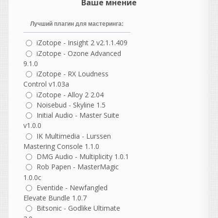
Ваше мнение
перестал запускаться
когда от админа
Лучший плагин для мастеринга:
нажимаешь.. Чудеса прям
iZotope - Insight 2 v2.1.1.409
какие то
iZotope - Ozone Advanced
9.1.0
guter
iZotope - RX Loudness
написал 06.08.2026 в
22:37
Control v1.03a
не согласна с этим
iZotope - Alloy 2 2.04
комментарием, но
Noisebud - Skyline 1.5
понимаю, откуда он взялся.
Initial Audio - Master Suite
В нем есть доля
v1.0.0
ностальгии, но как
IK Multimedia - Lurssen
описание реальности он
Mastering Console 1.1.0
сильно идеализирован.
DMG Audio - Multiplicity 1.0.1
Разберем по частям.
Rob Papen - MasterMagic
«Как же было спокойно до
1.0.0c
появления компа...»
Eventide - Newfangled
На самом деле не совсем.
Elevate Bundle 1.0.7
Да, компьютеров не было,
Bitsonic - Godlike Ultimate
но были свои проблемы: