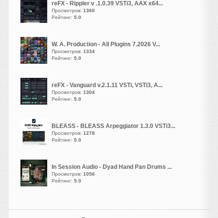
reFX - Rippler v .1.0.39 VSTi3, AAX x64...
Просмотров:
1360
vangog171
Рейтинг:
5.0
написал 06.08.2026 в
23:02
Хоь и стоит у
меня-
Microsoft Visual C++
W. A. Production - All Plugins 7.2026 V...
(2005–2022, x86 и x64)
Просмотров:
1334
Рейтинг:
5.0
И-
DirectX End-User
Runtime.
Но такой баг впервые у
reFX - Vanguard v.2.1.11 VSTi, VSTi3, A...
меня с кейгеном... Давно
Просмотров:
1304
Рейтинг:
5.0
как то в старой 10 еще все
спокойно рабаотала эта
библиотека и сразу
BLEASS - BLEASS Arpeggiator 1.3.0 VSTi3...
активировалась. Даже
Просмотров:
1278
сейчас из списка там
Рейтинг:
5.0
режима совместимости там
в свойствах не помогает..
In Session Audio - Dyad Hand Pan Drums ...
Странно..
Просмотров:
1056
Рейтинг:
5.0
vangog171
написал 06.08.2026 в
22:54
Библиотека необходима.
Странно что кейген