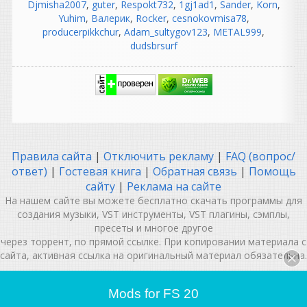
Djmisha2007
,
guter
,
Respokt732
,
1gj1ad1
,
Sander
,
Korn
,
неподходящий момент;
Yuhim
,
Валерик
,
Rocker
,
cesnokovmisa78
,
магнитофон "зажевал"
producerpikkchur
,
Adam_sultygov123
,
METAL999
,
мастер;
dudsbrsurf
шумит предусилитель;
сломался компрессор;
лампа умерла во время
записи;
синхронизация ушла.
Сегодня ругаются на
драйвер ASIO.
Раньше ругались на Studer.
Правила сайта
|
Отключить рекламу
|
FAQ (вопрос/
😂
ответ)
|
Гостевая книга
|
Обратная связь
|
Помощь
сайту
|
Реклама на сайте
И звук такой был...
На нашем сайте вы можете бесплатно скачать программы для
натуральный.»
создания музыки, VST инструменты, VST плагины, сэмплы,
Вот здесь самое
пресеты и многое другое
интересное.
через торрент, по прямой ссылке. При копировании материала с
Что такое "натуральный"?
сайта, активная ссылка на оригинальный материал обязательна.
На самом деле пленка:
сжимает пики
MUSIC IN MY MIND | VSTHOUSE.RU © 2012-2026
| При
(естественная компрессия);
Mods for FS 20
поддержке
Musicmakers Media Group®
|
добавляет гармоники;