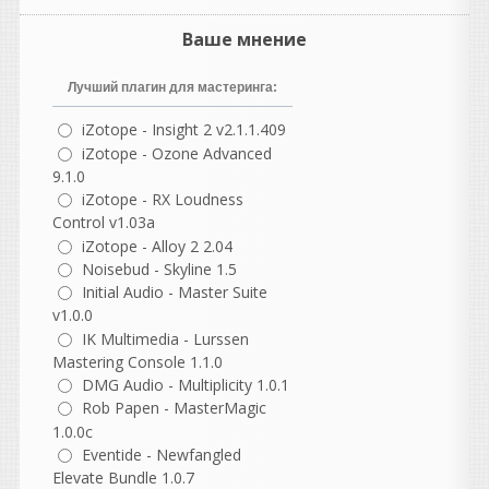
нет.
ставится именно
Ваше мнение
версия WaveLab 13.0.30 Pro
Лучший плагин для мастеринга:
iZotope - Insight 2 v2.1.1.409
iZotope - Ozone Advanced
sd1773
9.1.0
написал 09.08.2026 в
00:27
iZotope - RX Loudness
Ставится WaveLab Go, а не
Control v1.03a
iZotope - Alloy 2 2.04
PRO-версия
Noisebud - Skyline 1.5
Initial Audio - Master Suite
v1.0.0
vangog171
написал 08.08.2026 в
22:51
IK Multimedia - Lurssen
То что пишут типа-
Mastering Console 1.1.0
вылечено-развод. А тупо не
DMG Audio - Multiplicity 1.0.1
долом. .Поспешная раздача
Rob Papen - MasterMagic
неповереная.. Как по мне.. .
1.0.0c
Eventide - Newfangled
О Ла лалаа
Elevate Bundle 1.0.7