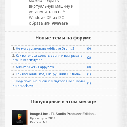
можно создать
виртуальную машину и
установить на неё
Windows XP из ISO-
образа.или
VMware
Workstation.
Ещё один
мощный коммерческий
Новые темы на форуме
гипервизор, который
также поддерживает
1.
Не могу установить Addictive Drums 2
(0)
Windows XP
2.
Как из голоса сделать семпл и наигрывать
ничего нигде
(2)
его на клавиатуре?
форматировать не
3.
Aurum Silver - Happyness
(0)
нужно!
устанавливаем одну из
4.
Как назначить пэды на функции FLStudio?
(1)
этих программ и ещё
5.
Подключение внешней звуковой юсб карты
(1)
отдельно скачиваем
и микрофона.
образ WINDOWS XP!
устанвливаетет
Популярные в этом месяце
программу виртуалку
потому ужк по инстукции
используем тот самый
Image-Line - FL Studio Producer Edition...
Просмотров:
2090
ISO образ WINDOWS XP!
Рейтинг:
5.0
выбриаете любое