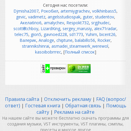
активировала ибо уже
Сегодня нас посетили:
начиная от 7 винды кейген
Djmisha2007
,
Рокобил
,
artemiygrachev
,
volkhinbass5
,
ключи не работают!
gevic
,
vadimetz
,
angelsstudiospak
,
guter
,
studentov
,
так что решение за вами!
Акела6по6
,
amalychev
,
Respokt732
,
srgjhudec
,
scottfletchboy
,
LizardKing
,
sergey_marusiy
,
alex71radar
,
guter
telec75
,
gion5
,
gavnoed228
,
sd1773
,
Yuhim
,
bicent26
,
написал 08.08.2026 в
19:58
Валерик
,
Analoge
,
chiptune
,
balabillo56
,
Rocker
,
йо нигга маза фака?
strannikshinrai
,
asmadei_steamwerk_werewol
,
kasoibobrrrec
, [
Полный список
]
СИ Джей зажигай ГТА сан
андрюшу врубай
Правила сайта
|
Отключить рекламу
|
FAQ (вопрос/
ответ)
|
Гостевая книга
|
Обратная связь
|
Помощь
Heavy
сайту
|
Реклама на сайте
написал 08.08.2026 в
19:57
На нашем сайте вы можете бесплатно скачать программы для
Кряка нет, кем "вылечено"
создания музыки, VST инструменты, VST плагины, сэмплы,
непонятно, кнопки "извлечь
пресеты и многое другое