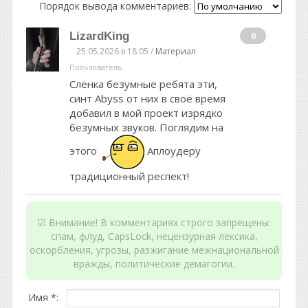
Порядок вывода комментариев:
LizardKing
0
25.05.2026 в 18:05 /
Материал
Пользователь
Сленка безумные ребята эти,
синт Abyss от них в своё время
добавил в мой проект изрядко
безумных звуков. Поглядим на
этого
Аплоудеру
традиционный респект!
☑ Внимание! В комментариях строго запрещены:
спам, флуд, CapsLock, нецензурная лексика,
оскорбления, угрозы, разжигание межнациональной
вражды, политические демагогии.
Имя *: