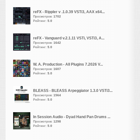
свободное место куда
хотите установить образ
reFX - Rippler v .1.0.39 VSTi3, AAX x64...
винды !
Просмотров:
1702
Рейтинг:
5.0
Можете даже создать
свободном месте папаку
и назвать её так же
reFX - Vanguard v.2.1.11 VSTi, VSTi3, A...
windows xp и спомощью
Просмотров:
1642
программы виртуалки по
Рейтинг:
5.0
инструкции испльзуете
образ и устанавливаем
W. A. Production - All Plugins 7.2026 V...
винду там всё будет так
Просмотров:
1607
как будто вы
Рейтинг:
5.0
устанавливаетет в реале
винду типа форматируем
BLEASS - BLEASS Arpeggiator 1.3.0 VSTi3...
и дальше идёт установка
Просмотров:
1564
!
Рейтинг:
5.0
дальше ждётет и всё
винда готова!
In Session Audio - Dyad Hand Pan Drums ...
Просмотров:
1298
Рейтинг:
5.0
Валерик
написал 09.08.2026 в
02:22