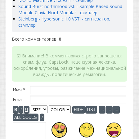
MOTU MachFive v1.2 VSTi - сэмплер
Sound Burst northmood vsti - Sample Based Sound
Module Clavia Nord Modular - сэмплер
Steinberg - Hypersonic 1.0 VSTi - синтезатор,
сэмплер
Всего комментариев
:
0
☑ Внимание! В комментариях строго запрещены:
спам, флуд, CapsLock, нецензурная лексика,
оскорбления, угрозы, разжигание межнациональной
вражды, политические демагогии.
Имя *:
Email: