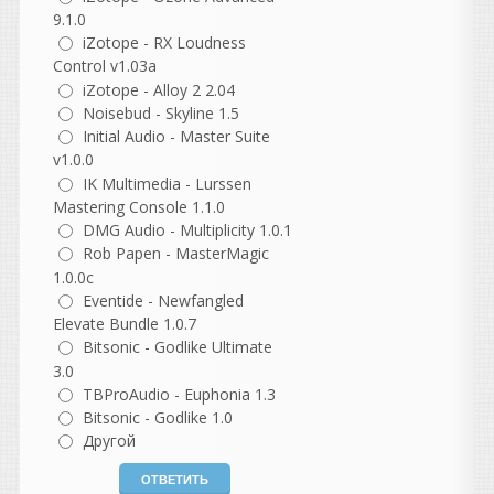
Странно что кейген
9.1.0
перестал запускаться
iZotope - RX Loudness
когда от админа
Control v1.03a
нажимаешь.. Чудеса прям
iZotope - Alloy 2 2.04
Noisebud - Skyline 1.5
какие то
Initial Audio - Master Suite
v1.0.0
guter
IK Multimedia - Lurssen
написал 06.08.2026 в
22:37
Mastering Console 1.1.0
не согласна с этим
DMG Audio - Multiplicity 1.0.1
комментарием, но
Rob Papen - MasterMagic
понимаю, откуда он взялся.
1.0.0c
В нем есть доля
Eventide - Newfangled
ностальгии, но как
Elevate Bundle 1.0.7
описание реальности он
Bitsonic - Godlike Ultimate
сильно идеализирован.
3.0
TBProAudio - Euphonia 1.3
Разберем по частям.
Bitsonic - Godlike 1.0
«Как же было спокойно до
появления компа...»
Другой
На самом деле не совсем.
Да, компьютеров не было,