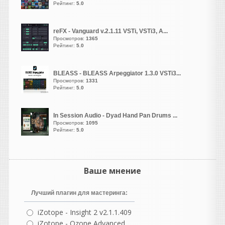
Рейтинг:
5.0
vangog171
написал 06.08.2026 в
23:02
reFX - Vanguard v.2.1.11 VSTi, VSTi3, A...
Просмотров:
1365
Хоь и стоит у
Рейтинг:
5.0
меня-
Microsoft Visual C++
(2005–2022, x86 и x64)
И-
DirectX End-User
BLEASS - BLEASS Arpeggiator 1.3.0 VSTi3...
Runtime.
Просмотров:
1331
Рейтинг:
5.0
Но такой баг впервые у
меня с кейгеном... Давно
как то в старой 10 еще все
In Session Audio - Dyad Hand Pan Drums ...
спокойно рабаотала эта
Просмотров:
1095
Рейтинг:
5.0
библиотека и сразу
активировалась. Даже
сейчас из списка там
режима совместимости там
Ваше мнение
в свойствах не помогает..
Странно..
Лучший плагин для мастеринга:
vangog171
написал 06.08.2026 в
22:54
iZotope - Insight 2 v2.1.1.409
Библиотека необходима.
iZotope - Ozone Advanced