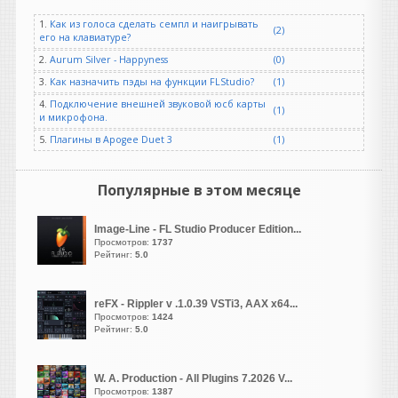
1.
Как из голоса сделать семпл и наигрывать
guter
(2)
его на клавиатуре?
написал 06.08.2026 в
23:19
NOSTALGIA REBORN20TH
2.
Aurum Silver - Happyness
(0)
ANNIVERSARY EDITION OF
3.
Как назначить пэды на функции FLStudio?
(1)
ONE OF THE MOST
4.
Подключение внешней звуковой юсб карты
(1)
POPULAR AND ENDURING
и микрофона.
SAMPLE LIBRARIES EVER
5.
Плагины в Apogee Duet 3
(1)
MADE
Возрождение Ностальгии |
Скоро...
Популярные в этом месяце
Отмечая двадцатилетие
существования в качестве
Image-Line - FL Studio Producer Edition...
одной из самых популярных
Просмотров:
1737
и долговечных библиотек
Рейтинг:
5.0
сэмплов,
Nostalgia возвращается в
reFX - Rippler v .1.0.39 VSTi3, AAX x64...
специальном юбилейном
Просмотров:
1424
издании, посвященном 20-
Рейтинг:
5.0
летию.
W. A. Production - All Plugins 7.2026 V...
Просмотров:
1387