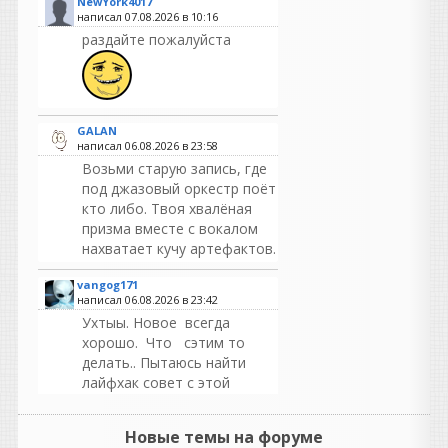
NewYork4017
написал 07.08.2026 в
10:16
раздайте пожалуйста
GALAN
написал 06.08.2026 в
23:58
Возьми старую запись, где
под джазовый оркестр поёт
кто либо. Твоя хвалёная
призма вместе с вокалом
нахватает кучу артефактов.
vangog171
написал 06.08.2026 в
23:42
Ухтыы. Новое всегда
хорошо. Что сэтим то
делать.. Пытаюсь найти
лайфхак совет с этой
ошибкой-ошибку
0x000007b...
может в
Новые темы на форуме
ютубе найдется..