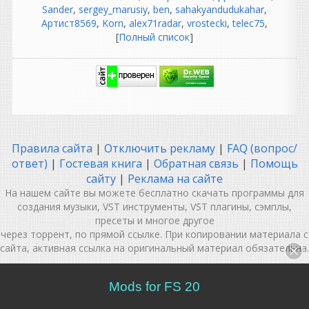
Sander
,
sergey_marusiy
,
ben
,
sahakyandudukahar
,
лента закончилась в самый
Артист8569
,
Korn
,
alex71radar
,
vrostecki
,
telec75
,
неподходящий момент;
[
Полный список
]
магнитофон "зажевал"
мастер;
шумит предусилитель;
сломался компрессор;
лампа умерла во время
записи;
синхронизация ушла.
Сегодня ругаются на
Правила сайта
|
Отключить рекламу
|
FAQ (вопрос/
драйвер ASIO.
Раньше ругались на Studer.
ответ)
|
Гостевая книга
|
Обратная связь
|
Помощь
😂
сайту
|
Реклама на сайте
На нашем сайте вы можете бесплатно скачать программы для
И звук такой был...
создания музыки, VST инструменты, VST плагины, сэмплы,
натуральный.»
пресеты и многое другое
Вот здесь самое
через торрент, по прямой ссылке. При копировании материала с
интересное.
сайта, активная ссылка на оригинальный материал обязательна.
Что такое "натуральный"?
На самом деле пленка:
MUSIC IN MY MIND | VSTHOUSE.RU © 2012-2026
| При
сжимает пики
Mods for FS 20
поддержке
Musicmakers Media Group®
|
(естественная компрессия);