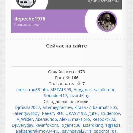
студиях все было гораздо
Администраторы
сложнее.
Там были:
depeche1976
огромные аналоговые
консоли;
Пользователи
километры кабелей;
патчбеи;
компрессоры, эквалайзеры;
Сейчас на сайте
синхронизация
магнитофонов;
обслуживание техники.
Инженеры тратили
Онлайн всего:
173
огромное количество
Гостей:
166
времени на обслуживание
Пользователей:
7
оборудования.
mukc
,
rad83-atb
,
METAL999
,
Anggurak
,
saintlemon
,
Sounddef17
,
LizardKing
«Никто не ругался.»
Сегодня нас посетили:
Вот это вообще миф. 😄
Djmisha2007
,
artemiygrachev
,
kirasa77
,
bahmat1305
,
Если почитать
Fallenguysboy
,
Ранет
,
RULIUKAS7192
,
guter
,
studentov
,
воспоминания
A_Wilder
,
Акела6по6
,
AlexS
,
maksipro
,
Respokt732
,
звукорежиссеров 70-х, 80-х
DjEveryday
,
kevinfoxorn
,
loganec36
,
LizardKing
,
1gj1ad1
,
и 90-х, они ругались
aleksandrakimov34415
,
savinpavel2011
,
ppochta101
,
постоянно: