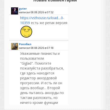
Новые комментарии
guter
написал 08.08.2026 в
07:52
https://vsthouse.ru/load....0-
10359
есть же репак версия
Рокобил
написал 08.08.2026 в
07:18
Уважаемые пианисты и
пользователи
"Giglad". Помогите
пожалуйста разобраться,
где здесь находится
редактор аккордовой
прогрессии. И есть ли он
здесь вообще... Второй
день пытаюсь аккорды по
тактам разложить, но
ничего кроме функции
"лайв" я здесь не нашел.