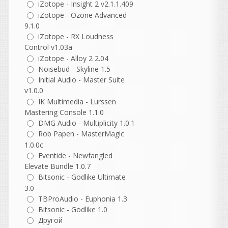
iZotope - Insight 2 v2.1.1.409
потом допиливать ручками.
iZotope - Ozone Advanced
Но в моих случаях один и
9.1.0
тот же стем призма
iZotope - RX Loudness
распознавала лучше, чем
даже суновский платный
Control v1.03a
штатный преобразователь
iZotope - Alloy 2 2.04
(он вообще довольно
Noisebud - Skyline 1.5
кривой, кстати). А вот
Initial Audio - Master Suite
чистые партии призма
v1.0.0
берет вообще влёт, лучше
IK Multimedia - Lurssen
встроенного в S1. Впрочем,
Mastering Console 1.1.0
я просто делюсь опытом, а
DMG Audio - Multiplicity 1.0.1
вы уже сами подбирайте
Rob Papen - MasterMagic
под себя, что удобнее.
1.0.0c
Eventide - Newfangled
NewYork4017
написал 07.08.2026 в
10:16
Elevate Bundle 1.0.7
раздайте пожалуйста
Bitsonic - Godlike Ultimate
3.0
TBProAudio - Euphonia 1.3
Bitsonic - Godlike 1.0
Другой
GALAN