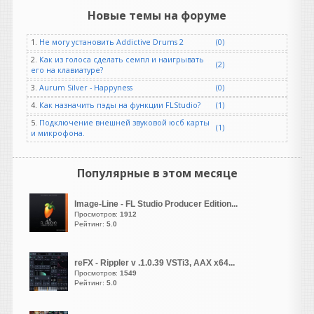
Новые темы на форуме
Рокобил
написал 08.08.2026 в
07:15
1.
Не могу установить Addictive Drums 2
(0)
Уважаемые пианисты и
пользователи "Giglad".
2.
Как из голоса сделать семпл и наигрывать
(2)
его на клавиатуре?
Помогите пожалуйста
разобраться, где здесь
3.
Aurum Silver - Happyness
(0)
находится редактор
4.
Как назначить пэды на функции FLStudio?
(1)
аккордовой прогрессии. И
5.
Подключение внешней звуковой юсб карты
есть ли он здесь вообще...
(1)
и микрофона.
Второй день пытаюсь
аккорды по тактам
разложить, но
Популярные в этом месяце
ничего кроме функции
"лайв" я здесь не нашел.
Image-Line - FL Studio Producer Edition...
Просмотров:
1912
Rocker
Рейтинг:
5.0
написал 08.08.2026 в
01:23
На другом ресурсе уже есть
нормальная версия.
reFX - Rippler v .1.0.39 VSTi3, AAX x64...
Просмотров:
1549
Рейтинг:
5.0
Heavy
написал 07.08.2026 в
19:24