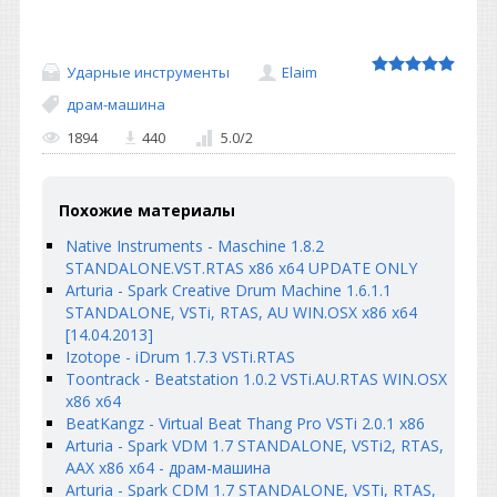
Ударные инструменты
Elaim
драм-машина
1894
440
5.0
/
2
Похожие материалы
Native Instruments - Maschine 1.8.2
STANDALONE.VST.RTAS x86 x64 UPDATE ONLY
Arturia - Spark Creative Drum Machine 1.6.1.1
STANDALONE, VSTi, RTAS, AU WIN.OSX x86 x64
[14.04.2013]
Izotope - iDrum 1.7.3 VSTi.RTAS
Toontrack - Beatstation 1.0.2 VSTi.AU.RTAS WIN.OSX
x86 x64
BeatKangz - Virtual Beat Thang Pro VSTi 2.0.1 x86
Arturia - Spark VDM 1.7 STANDALONE, VSTi2, RTAS,
AAX x86 x64 - драм-машина
Arturia - Spark CDM 1.7 STANDALONE, VSTi, RTAS,