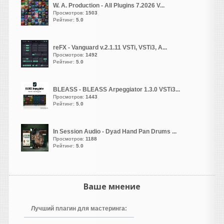
Жирненький! Они, кстати,
W. A. Production - All Plugins 7.2026 V...
веб версию
Просмотров:
1503
запилили
Рейтинг:
https://muscriptor.kyutai.org/
5.0
vangog171
написал 07.08.2026 в
17:38
reFX - Vanguard v.2.1.11 VSTi, VSTi3, A...
Просмотров:
1492
Удалил свое. Полная
Рейтинг:
5.0
тишина..
BLEASS - BLEASS Arpeggiator 1.3.0 VSTi3...
Просмотров:
1443
Heavy
Рейтинг:
5.0
написал 07.08.2026 в
16:52
Похоже, не работает кряк,
недолом. Проверил на двух
In Session Audio - Dyad Hand Pan Drums ...
Просмотров:
1188
машинах и разными
Рейтинг:
5.0
способами, по прежнему
демо. Ждём новых версий )
Heavy
Ваше мнение
написал 07.08.2026 в
16:51
Кто угодно нахватает. Не
Лучший плагин для мастеринга:
бывает на свете чудес,
коллега, всегда все надо