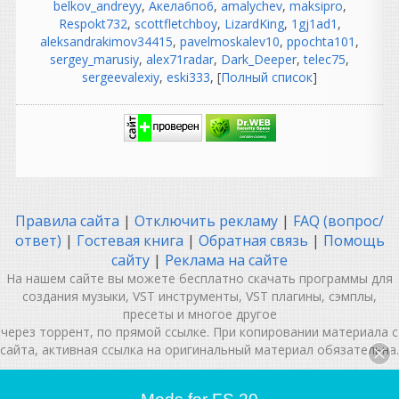
belkov_andreyy
,
Акела6по6
,
amalychev
,
maksipro
,
но были свои проблемы:
Respokt732
,
scottfletchboy
,
LizardKing
,
1gj1ad1
,
магнитофоны требовали
aleksandrakimov34415
,
pavelmoskalev10
,
ppochta101
,
постоянной калибровки;
sergey_marusiy
,
alex71radar
,
Dark_Deeper
,
telec75
,
нужно было выставлять ток
sergeevalexiy
,
eski333
, [
Полный список
]
подмагничивания (bias);
чистить и размагничивать
головки;
менять ленты, потому что
они изнашивались;
бороться с шумом пленки;
если ошибся при записи —
иногда приходилось
Правила сайта
|
Отключить рекламу
|
FAQ (вопрос/
переписывать целый дубль.
ответ)
|
Гостевая книга
|
Обратная связь
|
Помощь
То есть работы было не
сайту
|
Реклама на сайте
меньше, просто она была
На нашем сайте вы можете бесплатно скачать программы для
другой.
создания музыки, VST инструменты, VST плагины, сэмплы,
Подключил проводочки,
пресеты и многое другое
заправил ленточку, прогрел
через торрент, по прямой ссылке. При копировании материала с
лампочку...
сайта, активная ссылка на оригинальный материал обязательна.
Это романтичная картина,
но в профессиональных
MUSIC IN MY MIND | VSTHOUSE.RU © 2012-2026
| При