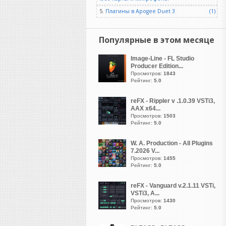
(он вообще довольно
5.
Плагины в Apogee Duet 3
(1)
кривой, кстати). А вот
чистые партии призма
Популярные в этом месяце
берет вообще влёт, лучше
встроенного в S1. Впрочем,
я просто делюсь опытом, а
Image-Line - FL Studio
Producer Edition...
вы уже сами подбирайте
Просмотров:
1843
под себя, что удобнее.
Рейтинг:
5.0
NewYork4017
reFX - Rippler v .1.0.39 VSTi3,
написал 07.08.2026 в
10:16
AAX x64...
раздайте пожалуйста
Просмотров:
1503
Рейтинг:
5.0
W. A. Production - All Plugins
7.2026 V...
Просмотров:
1455
GALAN
Рейтинг:
5.0
написал 06.08.2026 в
23:58
Возьми старую запись, где
reFX - Vanguard v.2.1.11 VSTi,
под джазовый оркестр поёт
VSTi3, A...
кто либо. Твоя хвалёная
Просмотров:
1430
Рейтинг:
5.0
призма вместе с вокалом
нахватает кучу артефактов.