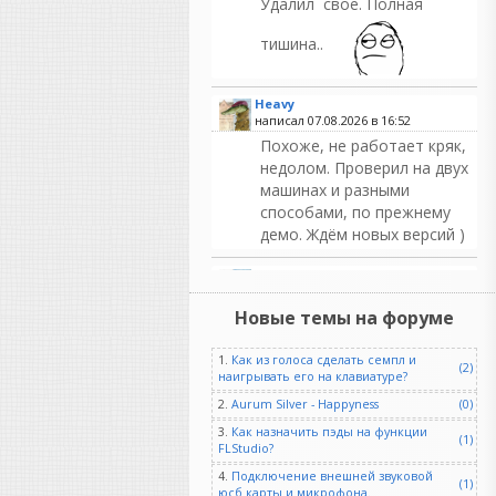
Удалил свое. Полная
тишина..
Heavy
написал 07.08.2026 в
16:52
Похоже, не работает кряк,
недолом. Проверил на двух
машинах и разными
способами, по прежнему
демо. Ждём новых версий )
Heavy
написал 07.08.2026 в
16:51
Новые темы на форуме
Кто угодно нахватает. Не
бывает на свете чудес,
коллега, всегда все надо
1.
Как из голоса сделать семпл и
(2)
наигрывать его на клавиатуре?
потом допиливать ручками.
Но в моих случаях один и
2.
Aurum Silver - Happyness
(0)
тот же стем призма
3.
Как назначить пэды на функции
(1)
распознавала лучше, чем
FLStudio?
даже суновский платный
4.
Подключение внешней звуковой
(1)
штатный преобразователь
юсб карты и микрофона.