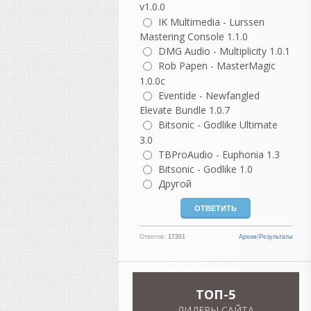
v1.0.0
IK Multimedia - Lurssen
guter
Mastering Console 1.1.0
написал 06.08.2026 в
22:37
DMG Audio - Multiplicity 1.0.1
не согласна с этим
Rob Papen - MasterMagic
комментарием, но
1.0.0c
понимаю, откуда он взялся.
Eventide - Newfangled
В нем есть доля
Elevate Bundle 1.0.7
ностальгии, но как
Bitsonic - Godlike Ultimate
описание реальности он
3.0
сильно идеализирован.
TBProAudio - Euphonia 1.3
Разберем по частям.
Bitsonic - Godlike 1.0
«Как же было спокойно до
Другой
появления компа...»
На самом деле не совсем.
Да, компьютеров не было,
но были свои проблемы:
Ответов:
17301
Архив
|
Результаты
магнитофоны требовали
постоянной калибровки;
нужно было выставлять ток
TOП-5
подмагничивания (bias);
чистить и размагничивать
ЛИДЕРЫ САЙТА