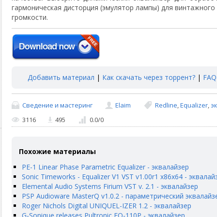
гармоническая дисторция (эмулятор лампы) для винтажного 
громкости.
Добавить материал
|
Как скачать через торрент?
|
FAQ
Сведение и мастеринг
Elaim
Redline
,
Equalizer
,
э
3116
495
0.0
/
0
Похожие материалы
PE-1 Linear Phase Parametric Equalizer - эквалайзер
Sonic Timeworks - Equalizer V1 VST v1.00r1 x86x64 - эквалай
Elemental Audio Systems Firium VST v. 2.1 - эквалайзер
PSP Audioware MasterQ v1.0.2 - параметрический эквалайз
Roger Nichols Digital UNIQUEL-IZER 1.2 - эквалайзер
G-Sonique releases Pultronic EQ-110P - эквалайзер