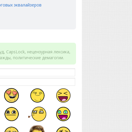
логовых эквалайзеров
д, CapsLock, нецензурная лексика,
ажды, политические демагогии.