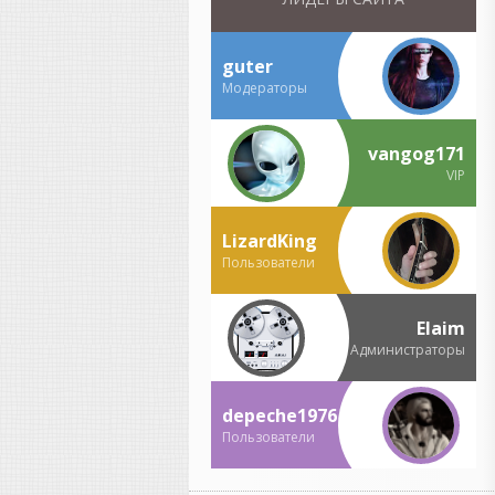
головки;
менять ленты, потому что
они изнашивались;
guter
бороться с шумом пленки;
Модераторы
если ошибся при записи —
иногда приходилось
переписывать целый дубль.
vangog171
VIP
То есть работы было не
меньше, просто она была
другой.
LizardKing
Подключил проводочки,
Пользователи
заправил ленточку, прогрел
лампочку...
Это романтичная картина,
Elaim
но в профессиональных
Администраторы
студиях все было гораздо
сложнее.
depeche1976
Там были:
огромные аналоговые
Пользователи
консоли;
километры кабелей;