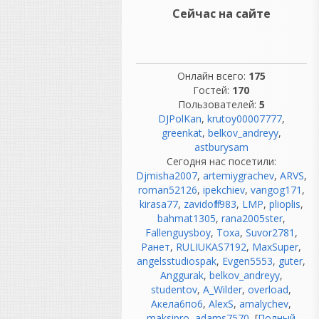
патчбеи;
Сейчас на сайте
компрессоры, эквалайзеры;
синхронизация
магнитофонов;
обслуживание техники.
Инженеры тратили
Онлайн всего:
175
огромное количество
Гостей:
170
времени на обслуживание
Пользователей:
5
DJPolKan
оборудования.
,
krutoy00007777
,
greenkat
,
belkov_andreyy
,
«Никто не ругался.»
astburysam
Сегодня нас посетили:
Вот это вообще миф. 😄
Djmisha2007
Если почитать
,
artemiygrachev
,
ARVS
,
roman52126
воспоминания
,
ipekchiev
,
vangog171
,
kirasa77
звукорежиссеров 70-х, 80-х
,
zavidoff1983
,
LMP
,
plioplis
,
bahmat1305
и 90-х, они ругались
,
rana2005ster
,
Fallenguysboy
постоянно:
,
Тоха
,
Suvor2781
,
Ранет
лента закончилась в самый
,
RULIUKAS7192
,
MaxSuper
,
angelsstudiospak
неподходящий момент;
,
Evgen5553
,
guter
,
Anggurak
магнитофон "зажевал"
,
belkov_andreyy
,
studentov
мастер;
,
A_Wilder
,
overload
,
Акела6по6
шумит предусилитель;
,
AlexS
,
amalychev
,
maksipro
сломался компрессор;
,
adams7570
, [
Полный