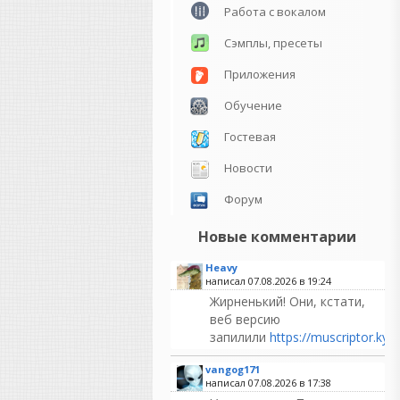
Работа с вокалом
Сэмплы, пресеты
Приложения
Обучение
Гостевая
Новости
Форум
Новые комментарии
Heavy
написал 07.08.2026 в
19:24
Жирненький! Они, кстати,
веб версию
запилили
https://muscriptor.kyut
vangog171
написал 07.08.2026 в
17:38