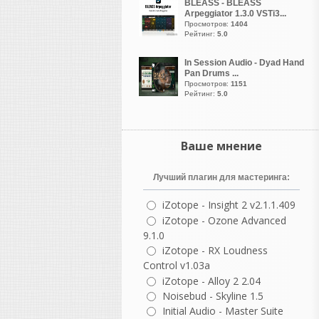
BLEASS - BLEASS
Arpeggiator 1.3.0 VSTi3...
guter
Просмотров:
1404
написал 06.08.2026 в
23:19
Рейтинг:
5.0
NOSTALGIA REBORN20TH
ANNIVERSARY EDITION OF
In Session Audio - Dyad Hand
Pan Drums ...
ONE OF THE MOST
Просмотров:
1151
POPULAR AND ENDURING
Рейтинг:
5.0
SAMPLE LIBRARIES EVER
MADE
Возрождение Ностальгии |
Ваше мнение
Скоро...
Отмечая двадцатилетие
существования в качестве
Лучший плагин для мастеринга:
одной из самых популярных
и долговечных библиотек
iZotope - Insight 2 v2.1.1.409
сэмплов,
iZotope - Ozone Advanced
Nostalgia возвращается в
9.1.0
специальном юбилейном
iZotope - RX Loudness
издании, посвященном 20-
Control v1.03a
летию.
iZotope - Alloy 2 2.04
Noisebud - Skyline 1.5
Initial Audio - Master Suite