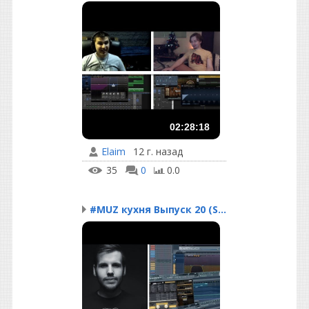
02:28:18
Elaim
12 г. назад
35
0
0.0
#MUZ кухня Выпуск 20 (S...