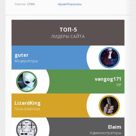
Похоже, не работает кряк,
Ответов:
17304
Архив
|
Результаты
недолом. Проверил на двух
машинах и разными
способами, по прежнему
демо. Ждём новых версий )
TOП-5
ЛИДЕРЫ САЙТА
Heavy
написал 07.08.2026 в
16:51
Кто угодно нахватает. Не
бывает на свете чудес,
guter
коллега, всегда все надо
Модераторы
потом допиливать ручками.
Но в моих случаях один и
тот же стем призма
vangog171
распознавала лучше, чем
VIP
даже суновский платный
штатный преобразователь
LizardKing
(он вообще довольно
кривой, кстати). А вот
Пользователи
чистые партии призма
берет вообще влёт, лучше
Elaim
встроенного в S1. Впрочем,
я просто делюсь опытом, а
Администраторы