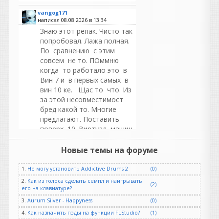
vangog171
написал 08.08.2026 в
13:34
Знаю этот репак. Чисто так
попробовал. Лажа полная.
По сравнению с этим
совсем не то. ПОммню
когда то работало это в
Вин 7 и в первых самых в
вин 10 ке. Щас то что. Из
за этой несовместимост
бред какой то. Многие
предлагают. Поставить
поверх 10. Виртуал машин
Хр.Ну чтобы кейген
заработал. оно мне
Новые темы на форуме
надо...
1.
Не могу установить Addictive Drums 2
(0)
2.
Как из голоса сделать семпл и наигрывать
(2)
его на клавиатуре?
bicent26
написал 08.08.2026 в
10:33
3.
Aurum Silver - Happyness
(0)
Плохому танцору только
4.
Как назначить пэды на функции FLStudio?
(1)