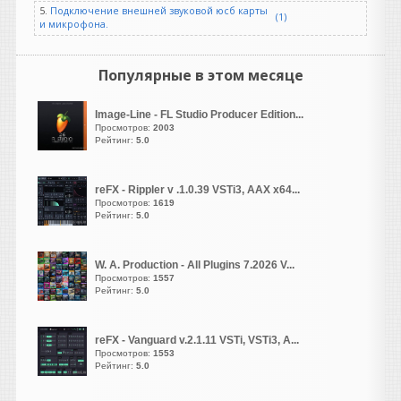
яйца мешают..
5.
Подключение внешней звуковой юсб карты
(1)
и микрофона.
Hearing
написал 08.08.2026 в
09:55
Цитата
Популярные в этом месяце
добавляют эти
аналоговые
искажения
Image-Line - FL Studio Producer Edition...
Не дай себя обмануть
Просмотров:
2003
Рейтинг:
5.0
reFX - Rippler v .1.0.39 VSTi3, AAX x64...
Просмотров:
1619
guter
Рейтинг:
5.0
написал 08.08.2026 в
07:52
https://vsthouse.ru/load....0-
W. A. Production - All Plugins 7.2026 V...
10359
есть же репак версия
Просмотров:
1557
Рейтинг:
5.0
reFX - Vanguard v.2.1.11 VSTi, VSTi3, A...
Рокобил
Просмотров:
1553
написал 08.08.2026 в
07:18
Рейтинг:
5.0
Уважаемые пианисты и
пользователи