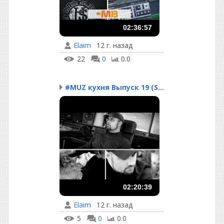
02:36:57
Elaim
12 г. назад
22
0
0.0
#MUZ кухня Выпуск 19 (S...
02:20:39
Elaim
12 г. назад
5
0
0.0