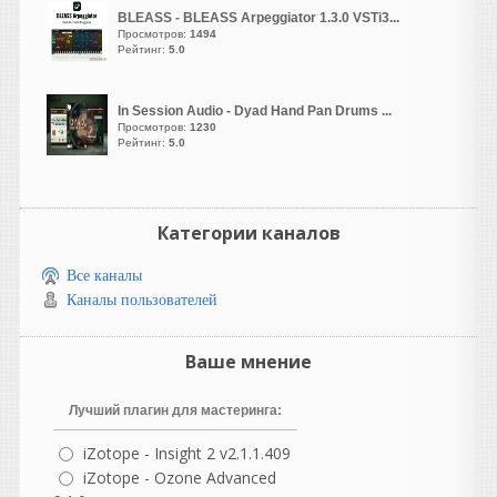
"Giglad". Помогите
BLEASS - BLEASS Arpeggiator 1.3.0 VSTi3...
Просмотров:
1494
пожалуйста разобраться,
Рейтинг:
5.0
где здесь находится
редактор аккордовой
прогрессии. И есть ли он
In Session Audio - Dyad Hand Pan Drums ...
здесь вообще... Второй
Просмотров:
1230
Рейтинг:
5.0
день пытаюсь аккорды по
тактам разложить, но
ничего кроме функции
"лайв" я здесь не нашел.
Категории каналов
Рокобил
написал 08.08.2026 в
07:15
Все каналы
Уважаемые пианисты и
Каналы пользователей
пользователи "Giglad".
Помогите пожалуйста
Ваше мнение
разобраться, где здесь
находится редактор
аккордовой прогрессии. И
Лучший плагин для мастеринга:
есть ли он здесь вообще...
iZotope - Insight 2 v2.1.1.409
Второй день пытаюсь
iZotope - Ozone Advanced
аккорды по тактам