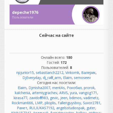
вы уже сами подбирайте
под себя, что удобнее.
depeche1976
NewYork4017
Пользователи
написал 07.08.2026 в
10:16
раздайте пожалуйста
Сейчас на сайте
Hearing
написал 07.08.2026 в
08:16
Онлайн всего:
180
Цитата
Гостей:
172
Вот здесь самое интересное.
Пользователей:
8
Нет. Это уже никому не
npjunior15
,
sebastianch2212
,
Vinkomk
,
Валерик
,
интересно. Какой смысл
DjEveryday
,
dj_raffo_arm
,
Elaim
,
semoseev
рассуждать о чисто
Сегодня нас посетили:
аналоговом звучании, если
Elaim
,
Djmisha2007
,
mentAs
,
Рокобил
,
prorok
,
давно и повсеместно
kalchenia
,
artemiygrachev
,
ARVS
,
yura
,
vangog171
,
сплошная цифра? Теперь
kirasa77
,
zavidoff1983
,
gevic
,
jeen
,
bdimos
,
vadimetz
,
спорят о том, какая ДАВ
Rockman666
,
LMP
,
plioplis
,
Fallenguysboy
,
Suvor2781
,
лучше. :)
Ранет
,
RULIUKAS7192
,
angelsstudiospak
,
guter
,
KMA157342
,
Anggurak
,
furqatmaestro
,
belkov_andreyy
,