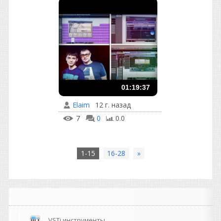
01:19:37
Elaim
12 г. назад
7
0
0.0
1-15
16-28
»
VSTi инструменты