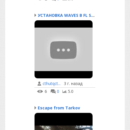
УСТАНОВКА WAVES В FL ST...
cthutqct...
3 г. назад
6
0
5.0
Escape from Tarkov