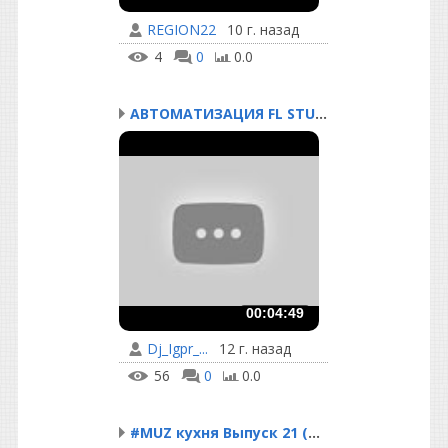
REGION22
10 г. назад
4
0
0.0
АВТОМАТИЗАЦИЯ FL STUDIO
00:04:49
Dj_Igpr_...
12 г. назад
56
0
0.0
#MUZ кухня Выпуск 21 (А...