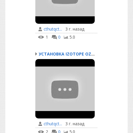
cthutqct...
3 г. назад
1
0
5.0
УСТАНОВКА IZOTOPE OZONE...
cthutqct...
3 г. назад
2
0
5.0