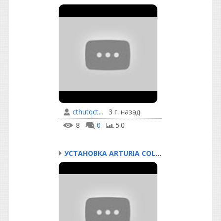
cthutqct...
3 г. назад
8
0
5.0
УСТАНОВКА ARTURIA COLLE...