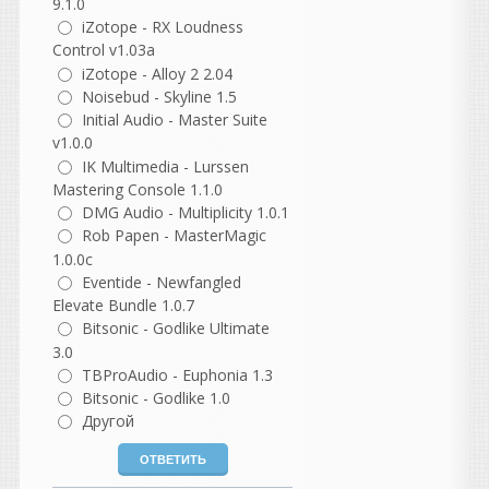
разложить, но
9.1.0
ничего кроме функции
iZotope - RX Loudness
"лайв" я здесь не нашел.
Control v1.03a
iZotope - Alloy 2 2.04
Rocker
Noisebud - Skyline 1.5
написал 08.08.2026 в
01:23
Initial Audio - Master Suite
На другом ресурсе уже есть
v1.0.0
нормальная версия.
IK Multimedia - Lurssen
Mastering Console 1.1.0
Heavy
написал 07.08.2026 в
19:24
DMG Audio - Multiplicity 1.0.1
Жирненький! Они, кстати,
Rob Papen - MasterMagic
веб версию
1.0.0c
запилили
https://muscriptor.kyutai.org/
Eventide - Newfangled
Elevate Bundle 1.0.7
vangog171
Bitsonic - Godlike Ultimate
написал 07.08.2026 в
17:38
3.0
Удалил свое. Полная
TBProAudio - Euphonia 1.3
тишина..
Bitsonic - Godlike 1.0
Другой
Heavy
написал 07.08.2026 в
16:52