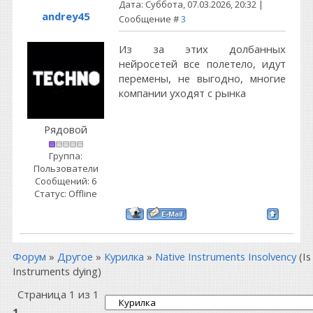
Дата: Суббота, 07.03.2026, 20:32 |
andrey45
Сообщение #
3
Из за этих долбанных
нейросетей все полетело, идут
перемены, не выгодно, многие
компании уходят с рынка
Рядовой
Группа:
Пользователи
Сообщений:
6
Статус:
Offline
Форум
»
Другое
»
Курилка
»
Native Instruments Insolvency
(Is
Instruments dying)
Страница
1
из
1
1