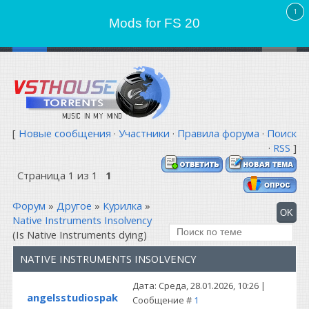
Mods for FS 20
[
Новые сообщения
·
Участники
·
Правила форума
·
Поиск
·
RSS
]
Страница
1
из
1
1
Форум
»
Другое
»
Курилка
»
Native Instruments Insolvency
(Is Native Instruments dying)
NATIVE INSTRUMENTS INSOLVENCY
Дата: Среда, 28.01.2026, 10:26 |
angelsstudiospak
Сообщение #
1