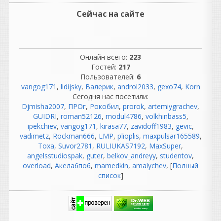
вылечено-развод. А тупо не
Сейчас на сайте
долом. .Поспешная раздача
неповереная.. Как по мне.. .
О Ла лалаа
Онлайн всего:
223
Гостей:
217
vangog171
написал 08.08.2026 в
22:34
Пользователей:
6
У меня уже мозг ломается
vangog171
,
lidijsky
,
Валерик
,
androl2033
,
gexo74
,
Korn
как безопасно и правильно
Сегодня нас посетили:
поставить эту
Djmisha2007
,
ПРОг
,
Рокобил
,
prorok
,
artemiygrachev
,
виртуалкуWINDOWS XP..
GUIDRI
,
roman52126
,
modul4786
,
volkhinbass5
,
Много говорится что
ipekchiev
,
vangog171
,
kirasa77
,
zavidoff1983
,
gevic
,
надо типа
диск
vadimetz
,
Rockman666
,
LMP
,
plioplis
,
maxpulsar165589
,
форматнуть перед
Тоха
,
Suvor2781
,
RULIUKAS7192
,
MaxSuper
,
установкой
. Оно мне адо.
angelsstudiospak
,
guter
,
belkov_andreyy
,
studentov
,
Когда уже стоит 10 про с
overload
,
Акела6по6
,
mamedkin
,
amalychev
, [
Полный
даными. ТУт больше
список
]
вопросов чем загадок..