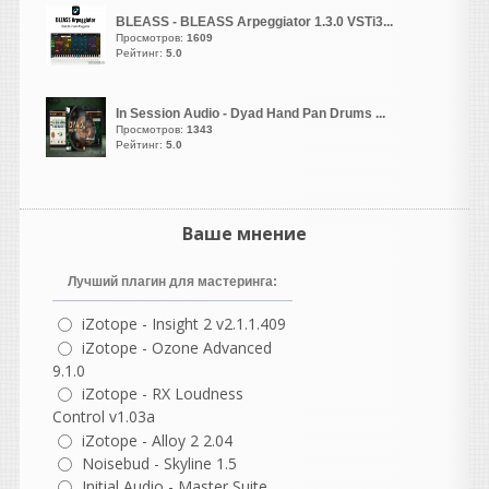
VirtualBox.
Популярный
BLEASS - BLEASS Arpeggiator 1.3.0 VSTi3...
бесплатный гипервизор,
Просмотров:
1609
который можно
Рейтинг:
5.0
установить на Windows
10. С его помощью
In Session Audio - Dyad Hand Pan Drums ...
можно создать
Просмотров:
1343
виртуальную машину и
Рейтинг:
5.0
установить на неё
Windows XP из ISO-
образа.или
VMware
Workstation.
Ещё один
Ваше мнение
мощный коммерческий
гипервизор, который
Лучший плагин для мастеринга:
также поддерживает
Windows XP
iZotope - Insight 2 v2.1.1.409
ничего нигде
iZotope - Ozone Advanced
форматировать не
9.1.0
нужно!
iZotope - RX Loudness
устанавливаем одну из
Control v1.03a
этих программ и ещё
iZotope - Alloy 2 2.04
отдельно скачиваем
Noisebud - Skyline 1.5
образ WINDOWS XP!
Initial Audio - Master Suite