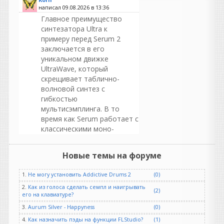
написал 09.08.2026 в
13:36
Главное преимущество
синтезатора Ultra к
примеру перед Serum 2
заключается в его
уникальном движке
UltraWave, который
скрещивает таблично-
волновой синтез с
гибкостью
мультисэмплинга. В то
время как Serum работает с
классическими моно-
таблицами, Ultra предлагает
совершенно иной подход к
Новые темы на форуме
работе со звуком
1.
Не могу установить Addictive Drums 2
(0)
vangog171
написал 09.08.2026 в
12:59
2.
Как из голоса сделать семпл и наигрывать
(2)
его на клавиатуре?
Одна не понятка. обрвз ХР
сможно с трекера так же
3.
Aurum Silver - Happyness
(0)
скачать. ???? сборку. ну а
4.
Как назначить пэды на функции FLStudio?
(1)