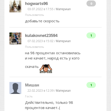
hogwarts96
0
03.07.2022 в 17:55 /
Материал
Пользователь
добавьте скорость
kulakovnet23594
1
07.02.2023 в 15:02 /
Материал
Пользователь
на 98 процентах остановилась
и не качает, народ есть у кого
скачать
Мишан
1
22.02.2023 в 12:39 /
Материал
Гость
Действительно, только 98
процентов качает..(