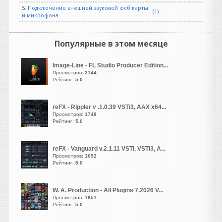
дальше понятно можно
5.
Подключение внешней звуковой юсб карты
через флешку образ. И как
(1)
и микрофона.
ХР будет запускатся
когда запускается 10 про..
Популярные в этом месяце
Heavy
написал 09.08.2026 в
11:57
Image-Line - FL Studio Producer Edition...
Звучит жутковато. Сфера
Просмотров:
2144
применения неясна (если ты
Рейтинг:
5.0
не композитор фильма
ужасов). Короче, надо
брать )))
reFX - Rippler v .1.0.39 VSTi3, AAX x64...
Просмотров:
1748
Рейтинг:
5.0
guter
написал 09.08.2026 в
02:50
reFX - Vanguard v.2.1.11 VSTi, VSTi3, A...
Просмотров:
1692
Рейтинг:
5.0
guter
написал 09.08.2026 в
02:48
W. A. Production - All Plugins 7.2026 V...
Просмотров:
1651
вам нужны одно из этих
Рейтинг:
5.0
двух программ