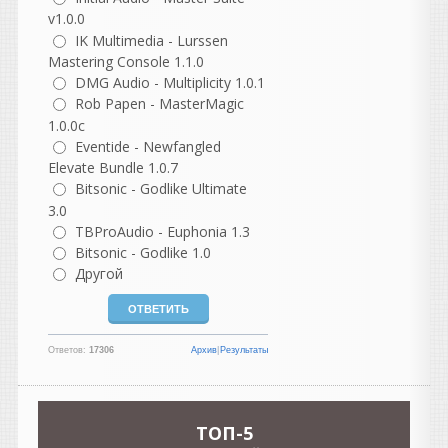
устанвливаетет
v1.0.0
программу виртуалку
IK Multimedia - Lurssen
потому ужк по инстукции
Mastering Console 1.1.0
используем тот самый
ISO образ WINDOWS XP!
DMG Audio - Multiplicity 1.0.1
выбриаете любое
Rob Papen - MasterMagic
свободное место куда
1.0.0c
хотите установить образ
Eventide - Newfangled
винды !
Elevate Bundle 1.0.7
Можете даже создать
Bitsonic - Godlike Ultimate
свободном месте папаку
3.0
и назвать её так же
TBProAudio - Euphonia 1.3
windows xp и спомощью
Bitsonic - Godlike 1.0
программы виртуалки по
Другой
инструкции испльзуете
образ и устанавливаем
винду там всё будет так
как будто вы
Ответов:
17306
Архив
|
Результаты
устанавливаетет в реале
винду типа форматируем
и дальше идёт установка
!
TOП-5
дальше ждётет и всё