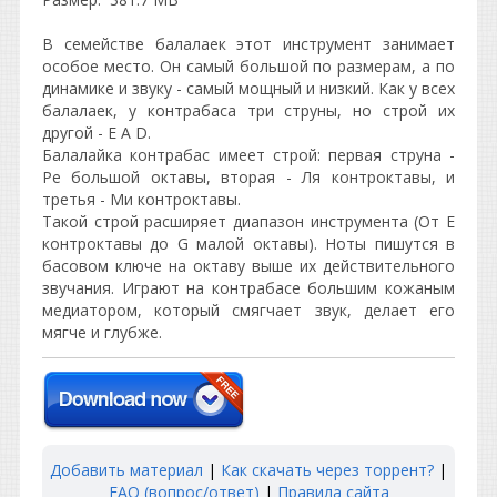
В семействе балалаек этот инструмент занимает
особое место. Он самый большой по размерам, а по
динамике и звуку - самый мощный и низкий. Как у всех
балалаек, у контрабаса три струны, но строй их
другой - Е A D.
Балалайка контрабас имеет строй: первая струна -
Ре большой октавы, вторая - Ля контроктавы, и
третья - Ми контроктавы.
Такой строй расширяет диапазон инструмента (От Е
контроктавы до G малой октавы). Ноты пишутся в
басовом ключе на октаву выше их действительного
звучания. Играют на контрабасе большим кожаным
медиатором, который смягчает звук, делает его
мягче и глубже.
Добавить материал
|
Как скачать через торрент?
|
FAQ (вопрос/ответ)
|
Правила сайта