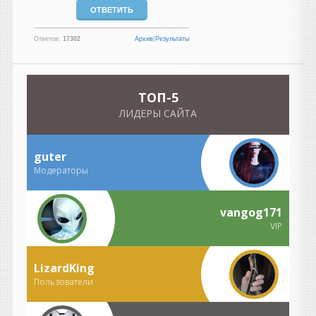
описание реальности он
сильно идеализирован.
Ответов:
17302
Архив
|
Результаты
Разберем по частям.
«Как же было спокойно до
появления компа...»
На самом деле не совсем.
TOП-5
Да, компьютеров не было,
ЛИДЕРЫ САЙТА
но были свои проблемы:
магнитофоны требовали
постоянной калибровки;
guter
нужно было выставлять ток
Модераторы
подмагничивания (bias);
чистить и размагничивать
головки;
vangog171
менять ленты, потому что
VIP
они изнашивались;
бороться с шумом пленки;
если ошибся при записи —
LizardKing
иногда приходилось
Пользователи
переписывать целый дубль.
То есть работы было не