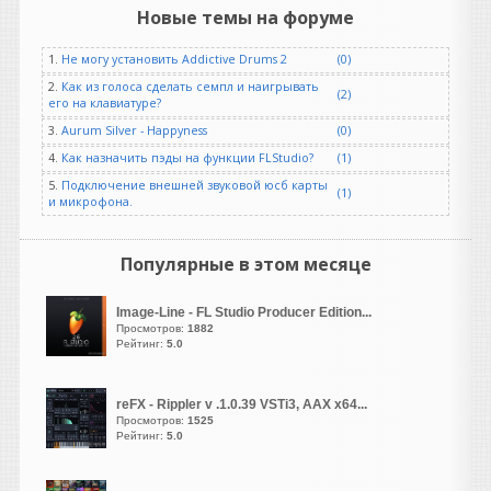
способами, по прежнему
Новые темы на форуме
демо. Ждём новых версий )
1.
Не могу установить Addictive Drums 2
(0)
Heavy
2.
Как из голоса сделать семпл и наигрывать
написал 07.08.2026 в
16:51
(2)
его на клавиатуре?
Кто угодно нахватает. Не
3.
Aurum Silver - Happyness
(0)
бывает на свете чудес,
4.
Как назначить пэды на функции FLStudio?
(1)
коллега, всегда все надо
потом допиливать ручками.
5.
Подключение внешней звуковой юсб карты
(1)
и микрофона.
Но в моих случаях один и
тот же стем призма
распознавала лучше, чем
Популярные в этом месяце
даже суновский платный
штатный преобразователь
Image-Line - FL Studio Producer Edition...
(он вообще довольно
Просмотров:
1882
кривой, кстати). А вот
Рейтинг:
5.0
чистые партии призма
берет вообще влёт, лучше
встроенного в S1. Впрочем,
reFX - Rippler v .1.0.39 VSTi3, AAX x64...
Просмотров:
1525
я просто делюсь опытом, а
Рейтинг:
5.0
вы уже сами подбирайте
под себя, что удобнее.