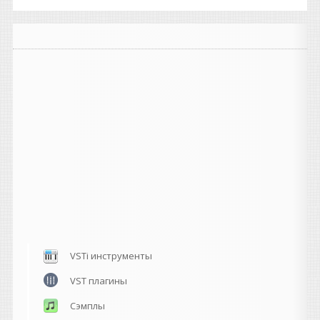
VSTi инструменты
VST плагины
Сэмплы