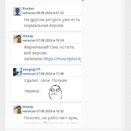
Rocker
написал 08.08.2026 в
01:23
На другом ресурсе уже есть
нормальная версия.
Heavy
написал 07.08.2026 в
19:24
Жирненький! Они, кстати,
веб версию
запилили
https://muscriptor.kyutai.org/
vangog171
написал 07.08.2026 в
17:38
Удалил свое. Полная
тишина..
Heavy
написал 07.08.2026 в
16:52
Похоже, не работает кряк,
недолом. Проверил на двух
машинах и разными