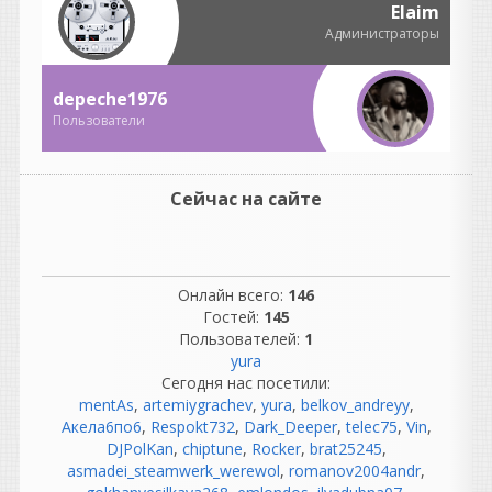
Elaim
меньше, просто она была
Администраторы
другой.
Подключил проводочки,
заправил ленточку, прогрел
depeche1976
лампочку...
Пользователи
Это романтичная картина,
но в профессиональных
студиях все было гораздо
сложнее.
Сейчас на сайте
Там были:
огромные аналоговые
консоли;
километры кабелей;
Онлайн всего:
146
патчбеи;
Гостей:
145
компрессоры, эквалайзеры;
Пользователей:
1
синхронизация
yura
магнитофонов;
Сегодня нас посетили:
обслуживание техники.
mentAs
,
artemiygrachev
,
yura
,
belkov_andreyy
,
Инженеры тратили
Акела6по6
,
Respokt732
,
Dark_Deeper
,
telec75
,
Vin
,
огромное количество
DJPolKan
,
chiptune
,
Rocker
,
brat25245
,
времени на обслуживание
asmadei_steamwerk_werewol
,
romanov2004andr
,
оборудования.