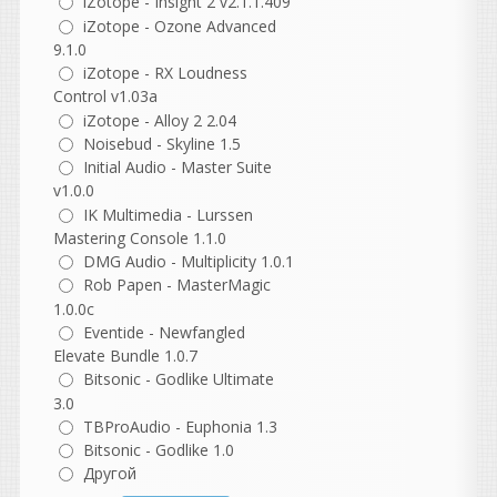
iZotope - Insight 2 v2.1.1.409
Возрождение Ностальгии |
iZotope - Ozone Advanced
Скоро...
9.1.0
Отмечая двадцатилетие
iZotope - RX Loudness
существования в качестве
Control v1.03a
одной из самых популярных
iZotope - Alloy 2 2.04
и долговечных библиотек
Noisebud - Skyline 1.5
сэмплов,
Nostalgia возвращается в
Initial Audio - Master Suite
специальном юбилейном
v1.0.0
издании, посвященном 20-
IK Multimedia - Lurssen
летию.
Mastering Console 1.1.0
DMG Audio - Multiplicity 1.0.1
Rob Papen - MasterMagic
1.0.0c
Eventide - Newfangled
guter
Elevate Bundle 1.0.7
написал 06.08.2026 в
22:37
Bitsonic - Godlike Ultimate
не согласна с этим
3.0
комментарием, но
TBProAudio - Euphonia 1.3
понимаю, откуда он взялся.
Bitsonic - Godlike 1.0
В нем есть доля
Другой
ностальгии, но как