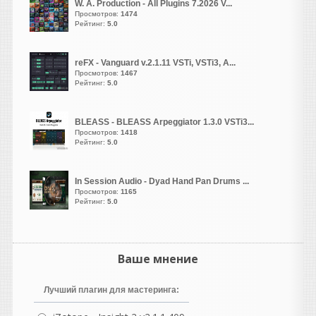
W. A. Production - All Plugins 7.2026 V...
NewYork4017
Просмотров:
1474
написал 07.08.2026 в
10:16
Рейтинг:
5.0
раздайте пожалуйста
reFX - Vanguard v.2.1.11 VSTi, VSTi3, A...
Просмотров:
1467
Рейтинг:
5.0
GALAN
написал 06.08.2026 в
23:58
BLEASS - BLEASS Arpeggiator 1.3.0 VSTi3...
Возьми старую запись, где
Просмотров:
1418
под джазовый оркестр поёт
Рейтинг:
5.0
кто либо. Твоя хвалёная
призма вместе с вокалом
In Session Audio - Dyad Hand Pan Drums ...
нахватает кучу артефактов.
Просмотров:
1165
Рейтинг:
5.0
guter
написал 06.08.2026 в
23:19
NOSTALGIA REBORN20TH
ANNIVERSARY EDITION OF
Ваше мнение
ONE OF THE MOST
POPULAR AND ENDURING
Лучший плагин для мастеринга:
SAMPLE LIBRARIES EVER
MADE