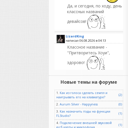
Да, и сегодня, по ходу, день
классных названий
девайсов!
LizardKing
написал 06.08.2026 в
04:13
Классное название -
"Притворитесь Хоуи",
здорово!
Ser6140
Новые темы на форуме
написал 06.08.2026 в
00:28
Невежды вне времени. Они
1.
Как из голоса сделать семпл и
всегда были, есть и будут.
(2)
наигрывать его на клавиатуре?
2.
Aurum Silver - Happyness
(0)
3.
Как назначить пэды на функции
(1)
FLStudio?
Ser6140
написал 06.08.2026 в
00:24
4.
Подключение внешней звуковой
(1)
юсб карты и микрофона.