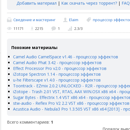
Добавить материал
|
Как скачать через торрент?
|
FAQ
Сведение и мастеринг
Elaim
процессор эффекто
11171
2215
1
2.3
/
3
Похожие материалы
Camel Audio CamelSpace v1.46 - процессор эффектов
Camel Audio Phat 3.42 - процессор эффектов
Effect Processor Pro v2.0 - процессор эффектов
iZotope Spectron 1.14 - процессор эффектов
u-he Filterscape v1.4.0 - процессор эффектов
Toontrack - EZmix 2.0.2 UNLOCKED - R2R - процессор эффе
iZotope - Trash 2.01 VST, RTAS, AAX WIN.OSX x86 x64 - пр
Sugar Bytes - Effectrix 1.4 VST x86 x64 - процессор эффекто
stw-audio - Reflex Pro V2 2.2 VST x86 - процессор эффектов
Acustica Audio - Nebula3 Pro 1.3.505 VST x86 x64 [2013] - 
Всего комментариев
:
1
Порядок выво