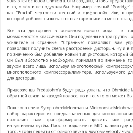
являются основой Ohmicid’а. Они созданы, чтобы предостави
и то, о чём и не подумали бы. Например, сочный "Porridge”
как "Fractal" чертовски жесткий и «цифровой». Или, к пр
который добавит низкочастотные гармоники за место станд
Все эти дисторшен в основном нового рода - к то
мозможностям классические. Они поделены на три группы : 
усилителе и странные. "Странные" позволяют вам уп
позволяют получить слегка расстроеный дисторшн. Ну и в 
по значению был добавлен новый тип дисторшн, который бы
Он был абсолютно необходим, принимая во внимание то
звуком всего лишь используя многополосный компрессор/л
многополосного компрессора/лимитера, используемого дл
для дисторшн.
Приверженцы Predatohm’а будут рады узнать, что Ohmicide:
обратной связи на каждой полосе, но и то, что он может бы
Пользователям Symptohm:Melohman и Minimonsta:Melohman
набор характеристик предназначенных для использовани
позволяет вам трансформировать пресеты или ранд
интуитивным путём. Просто подключите MIDI-клавиатуру к
того, чтобы перейти от одного звука к другому velocity-чув