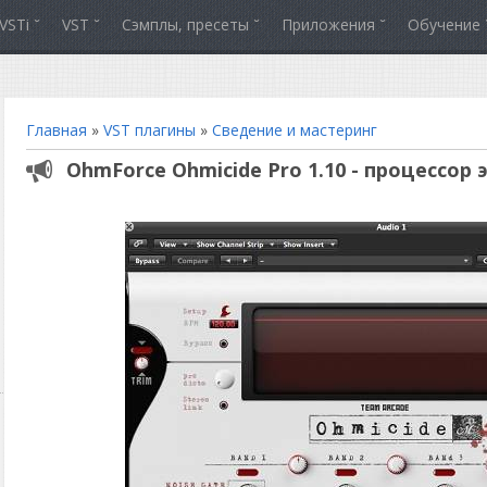
VSTi
VST
Сэмплы, пресеты
Приложения
Обучение
Главная
»
VST плагины
»
Сведение и мастеринг
OhmForce Ohmicide Pro 1.10 - процессор