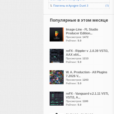
У федюньчиков что то
5.
Плагины в Apogee Duet 3
(1)
болит и чешется
Популярные в этом месяце
лол
написал 05.08.2026 в
23:47
Image-Line - FL Studio
Producer Edition...
Heavy
Просмотров:
1472
Рейтинг:
5.0
В FL Studio работают
многие мировые звезды
reFX - Rippler v .1.0.39 VSTi3,
AAX x64...
хип-хопа, трэпа и
Просмотров:
1213
электронной танцевальной
Рейтинг:
5.0
музыки (EDM), включая
Metro Boomin, Martin Garrix,
W. A. Production - All Plugins
Hit-Boy, Nick Mira, 9th
7.2026 V...
Просмотров:
1203
Wonder и Avicii. Эта
Рейтинг:
5.0
программа популярна
благодаря быстрому
reFX - Vanguard v.2.1.11 VSTi,
созданию базовых ритмов и
VSTi3, A...
удобному интерфейсу.
Просмотров:
1180
Рейтинг:
5.0
Хип-хоп и трэп продюсеры