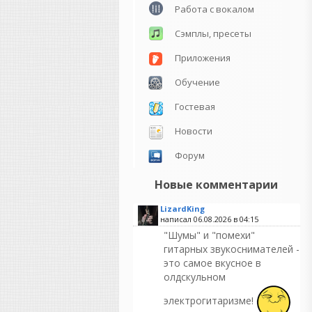
Работа с вокалом
Сэмплы, пресеты
Приложения
Обучение
Гостевая
Новости
Форум
Новые комментарии
LizardKing
написал 06.08.2026 в
04:15
"Шумы" и "помехи"
гитарных звукоснимателей -
это самое вкусное в
олдскульном
электрогитаризме!