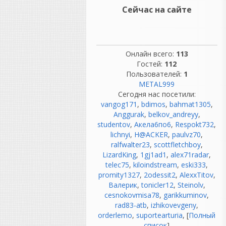
Gucci Mane и Drake (
«Nice
Сейчас на сайте
for What»
). []
Soulja Boy — вошел в
историю, когда его
мегахит
«Crank That»
Онлайн всего:
(2007 год) занял первое
113
место в Billboard, будучи
Гостей:
112
Пользователей:
полностью написанным в
1
FL Studio на стандартных
METAL999
Сегодня нас посетили:
бесплатных звуках. [
1
]
vangog171
,
bdimos
,
bahmat1305
,
Anggurak
,
belkov_andreyy
,
Электронная музыка и бас-
studentov
,
Акела6по6
,
Respokt732
,
сцена (EDM / Bass)
lichnyi
,
H@ACKER
,
paulvz70
,
ralfwalter23
,
scottfletchboy
,
Deadmau5 (Джоэль
LizardKing
,
1gj1ad1
,
alex71radar
,
Томас Циммерман) —
telec75
,
kiloindstream
,
eski333
,
один из главных
promity1327
,
2odessit2
,
AlexxTitov
,
популяризаторов
Валерик
,
tonicler12
,
Steinolv
,
программы в
cesnokovmisa78
,
garikkuminov
,
электронной музыке.
rad83-atb
,
izhikovevgeny
,
Начинал свой путь на
orderlemo
,
suportearturia
, [
Полный
официальных форумах
список
]