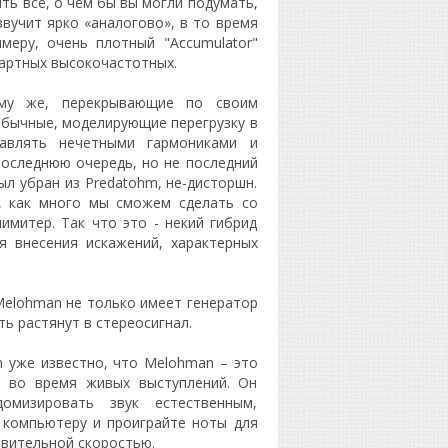
ть всё, о чём бы вы могли подумать,
 звучит ярко «аналогово», в то время
имеру, очень плотный "Accumulator"
артных высокочастотных.
му же, перекрывающие по своим
обычные, моделирующие перегрузку в
равлять нечетными гармониками и
последнюю очередь, но не последний
л убран из Predatohm, не-дисторшн.
, как много мы сможем сделать со
имитер. Так что это - некий гибрид
я внесения искажений, характерных
Melohman не только имеет генератор
ть растянут в стереосигнал.
 уже известно, что Melohman – это
я во время живых выступлений. Он
омизировать звук естественным,
 компьютеру и проиграйте ноты для
ствительной скоростью.