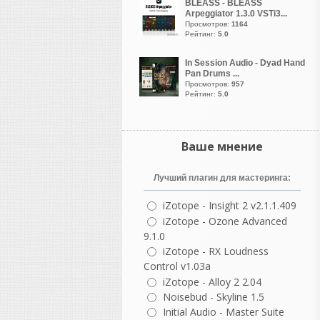
Metro Boomin
: автор
BLEASS - BLEASS
Arpeggiator 1.3.0 VSTi3...
хитов для Future, Drake и
Просмотров:
1164
Travis Scott.
Рейтинг:
5.0
Hit-Boy
: работал с Kanye
West, Jay-Z, Eminem и 50
In Session Audio - Dyad Hand
Cent.
Pan Drums ...
Просмотров:
957
9th Wonder
:
Рейтинг:
5.0
легендарный хип-хоп
продюсер.
Nick Mira
: соавтор
треков для Juice WRLD.
Ваше мнение
Pluss
: продюсер треков
Бейонсе и Kendrick
Лучший плагин для мастеринга:
Lamar.
iZotope - Insight 2 v2.1.1.409
iZotope - Ozone Advanced
Электронная музыка (EDM)
9.1.0
Martin Garrix
:
iZotope - RX Loudness
знаменитый
Control v1.03a
нидерландский диджей.
iZotope - Alloy 2 2.04
Avicii
: культовый
Noisebud - Skyline 1.5
электронный музыкант.
Initial Audio - Master Suite
K-391
: известный