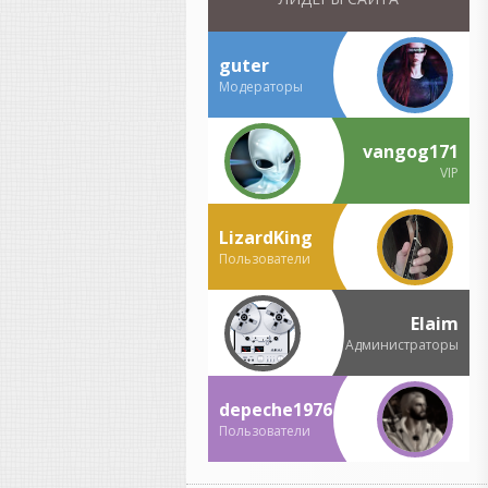
продюсер Дрейка (Drake).
Написал для него и
Эминема десятки
guter
платиновых хитов
Модераторы
(включая
«Not Afraid»
и
«God's Plan»
). [
1
]
Mustard (DJ Mustard) —
vangog171
автор фирменного
VIP
минималистичного вест-
кост звучания. Делал
треки для Рианны, Tyga и
LizardKing
Roddy Ricch. [
1
,
2
]
Пользователи
WondaGurl — канадская
девушка-продюсер,
которая еще в
Elaim
подростковом возрасте
Администраторы
начала писать
платиновые биты для
depeche1976
Travis Scott (
«Antidote»
),
Jay-Z и Канье Уэста. [
1
]
Пользователи
Murda Beatz — автор
главных хитов для Migos,