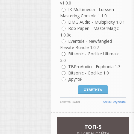
v1.0.0
норвежский EDM-
IK Multimedia - Lurssen
продюсер.
Mastering Console 1.1.0
Jay Hardway
: коллега
DMG Audio - Multiplicity 1.0.1
Мартина Гаррикса по
Rob Papen - MasterMagic
сцене
1.0.0c
Eventide - Newfangled
Список мировых
Elevate Bundle 1.0.7
музыкантов и продюсеров,
Bitsonic - Godlike Ultimate
работающих в FL Studio,
3.0
огромен. В этой программе
TBProAudio - Euphonia 1.3
создаются не только хип-
Bitsonic - Godlike 1.0
хоп биты, но и стадионный
Другой
поп, тяжелый дабстеп,
кинематографичные треки и
инди-музыка. [
1
,
2
]
Вот еще несколько
Ответов:
17300
Архив
|
Результаты
знаковых имен,
разделенных по жанрам:
Поп и хип-хоп мейнстрим
TOП-5
Boi-1da — штатный
ЛИДЕРЫ САЙТА