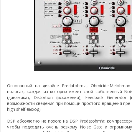
Основанный на дизайне Predatohm'а, Ohmicide:Melohman
полосах, каждая из которых имеет свой собственный Nois
(динамика), Distortion (искажения), Feedback Generator
возможности сведения при помощи простого вращения пре- и 
high shelf-выход).
DSP абсолютно не похож на DSP Predatohm'а: компрессор/
чтобы подходить очень резкому Noise Gate и огромному к