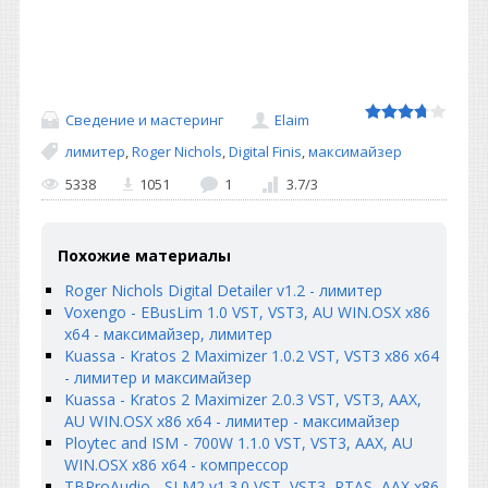
Сведение и мастеринг
Elaim
лимитер
,
Roger Nichols
,
Digital Finis
,
максимайзер
5338
1051
1
3.7
/
3
Похожие материалы
Roger Nichols Digital Detailer v1.2 - лимитер
Voxengo - EBusLim 1.0 VST, VST3, AU WIN.OSX x86
x64 - максимайзер, лимитер
Kuassa - Kratos 2 Maximizer 1.0.2 VST, VST3 x86 x64
- лимитер и максимайзер
Kuassa - Kratos 2 Maximizer 2.0.3 VST, VST3, AAX,
AU WIN.OSX x86 x64 - лимитер - максимайзер
Ploytec and ISM - 700W 1.1.0 VST, VST3, AAX, AU
WIN.OSX x86 x64 - компрессор
TBProAudio - SLM2 v1.3.0 VST, VST3, RTAS, AAX x86