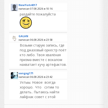
NewYork4017
написал 07.08.2026 в
10:16
раздайте пожалуйста
GALAN
написал 06.08.2026 в
23:58
Возьми старую запись, где
под джазовый оркестр поёт
кто либо. Твоя хвалёная
призма вместе с вокалом
нахватает кучу артефактов.
vangog171
написал 06.08.2026 в
23:42
Ухтыы. Новое всегда
хорошо. Что сэтим то
делать.. Пытаюсь найти
лайфхак совет с этой
ошибкой-ошибку
0x000007b...
может в