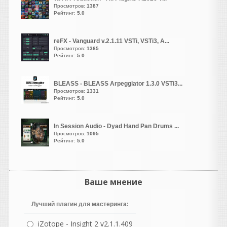
Просмотров:
1387
Рейтинг:
5.0
vangog171
написал 06.08.2026 в
23:02
reFX - Vanguard v.2.1.11 VSTi, VSTi3, A...
Просмотров:
1365
Хоь и стоит у
Рейтинг:
5.0
меня-
Microsoft Visual C++
(2005–2022, x86 и x64)
И-
DirectX End-User
BLEASS - BLEASS Arpeggiator 1.3.0 VSTi3...
Runtime.
Просмотров:
1331
Рейтинг:
5.0
Но такой баг впервые у
меня с кейгеном... Давно
как то в старой 10 еще все
In Session Audio - Dyad Hand Pan Drums ...
спокойно рабаотала эта
Просмотров:
1095
Рейтинг:
5.0
библиотека и сразу
активировалась. Даже
сейчас из списка там
режима совместимости там
Ваше мнение
в свойствах не помогает..
Странно..
Лучший плагин для мастеринга:
vangog171
написал 06.08.2026 в
22:54
iZotope - Insight 2 v2.1.1.409