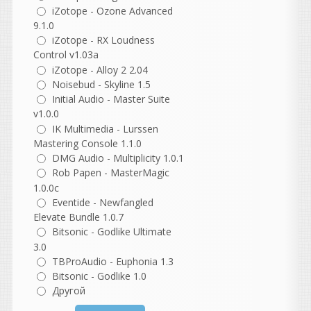
Библиотека необходима.
iZotope - Ozone Advanced
Странно что кейген
9.1.0
перестал запускаться
iZotope - RX Loudness
когда от админа
Control v1.03a
нажимаешь.. Чудеса прям
iZotope - Alloy 2 2.04
Noisebud - Skyline 1.5
какие то
Initial Audio - Master Suite
v1.0.0
guter
IK Multimedia - Lurssen
написал 06.08.2026 в
22:37
Mastering Console 1.1.0
не согласна с этим
DMG Audio - Multiplicity 1.0.1
комментарием, но
Rob Papen - MasterMagic
понимаю, откуда он взялся.
1.0.0c
В нем есть доля
Eventide - Newfangled
ностальгии, но как
Elevate Bundle 1.0.7
описание реальности он
Bitsonic - Godlike Ultimate
сильно идеализирован.
3.0
TBProAudio - Euphonia 1.3
Разберем по частям.
Bitsonic - Godlike 1.0
«Как же было спокойно до
появления компа...»
Другой
На самом деле не совсем.