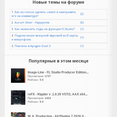
Новые темы на форуме
ютубе найдется..
1.
Как из голоса сделать семпл и наигрывать
guter
(2)
его на клавиатуре?
написал 06.08.2026 в
23:19
NOSTALGIA REBORN20TH
2.
Aurum Silver - Happyness
(0)
ANNIVERSARY EDITION OF
3.
Как назначить пэды на функции FLStudio?
(1)
ONE OF THE MOST
4.
Подключение внешней звуковой юсб карты
(1)
POPULAR AND ENDURING
и микрофона.
SAMPLE LIBRARIES EVER
5.
Плагины в Apogee Duet 3
(1)
MADE
Возрождение Ностальгии |
Скоро...
Популярные в этом месяце
Отмечая двадцатилетие
существования в качестве
Image-Line - FL Studio Producer Edition...
одной из самых популярных
Просмотров:
1737
и долговечных библиотек
Рейтинг:
5.0
сэмплов,
Nostalgia возвращается в
reFX - Rippler v .1.0.39 VSTi3, AAX x64...
специальном юбилейном
Просмотров:
1424
издании, посвященном 20-
Рейтинг:
5.0
летию.
W. A. Production - All Plugins 7.2026 V...