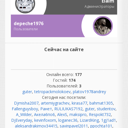
но в профессиональных
Elaim
студиях все было гораздо
Администраторы
сложнее.
Там были:
depeche1976
огромные аналоговые
консоли;
Пользователи
километры кабелей;
патчбеи;
компрессоры, эквалайзеры;
Сейчас на сайте
синхронизация
магнитофонов;
обслуживание техники.
Инженеры тратили
Онлайн всего:
177
огромное количество
Гостей:
174
времени на обслуживание
Пользователей:
3
оборудования.
guter
,
tetropackmolokoev
,
platov1978andrey
Сегодня нас посетили:
«Никто не ругался.»
Djmisha2007
,
artemiygrachev
,
kirasa77
,
bahmat1305
,
Вот это вообще миф. 😄
Fallenguysboy
,
Ранет
,
RULIUKAS7192
,
guter
,
studentov
,
Если почитать
A_Wilder
,
Акела6по6
,
AlexS
,
maksipro
,
Respokt732
,
воспоминания
DjEveryday
,
kevinfoxorn
,
loganec36
,
LizardKing
,
1gj1ad1
,
звукорежиссеров 70-х, 80-х
aleksandrakimov34415
,
savinpavel2011
,
ppochta101
,
и 90-х, они ругались