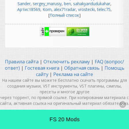
Sander
,
sergey_marusiy
,
ben
,
sahakyandudukahar
,
постоянно:
Артист8569
,
Korn
,
alex71radar
,
vrostecki
,
telec75
,
лента закончилась в самый
[
Полный список
]
неподходящий момент;
магнитофон "зажевал"
мастер;
шумит предусилитель;
сломался компрессор;
лампа умерла во время
записи;
синхронизация ушла.
Правила сайта
|
Отключить рекламу
|
FAQ (вопрос/
Сегодня ругаются на
драйвер ASIO.
ответ)
|
Гостевая книга
|
Обратная связь
|
Помощь
Раньше ругались на Studer.
сайту
|
Реклама на сайте
😂
На нашем сайте вы можете бесплатно скачать программы для
создания музыки, VST инструменты, VST плагины, сэмплы,
И звук такой был...
пресеты и многое другое
натуральный.»
через торрент, по прямой ссылке. При копировании материала с
Вот здесь самое
сайта, активная ссылка на оригинальный материал обязательна.
интересное.
Что такое "натуральный"?
MUSIC IN MY MIND | VSTHOUSE.RU © 2012-2026
| При
На самом деле пленка:
FS 20 Mods
поддержке
Musicmakers Media Group®
|
сжимает пики