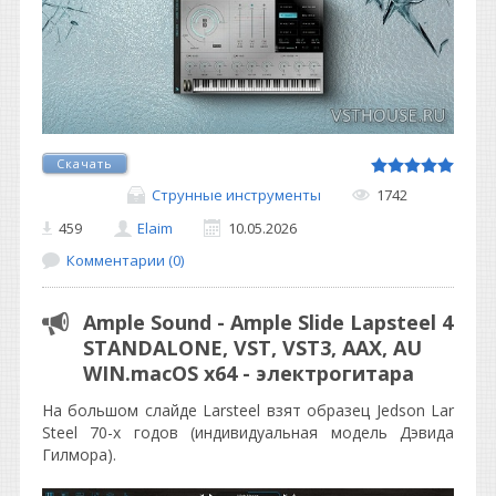
Скачать
Струнные инструменты
1742
459
Elaim
10.05.2026
Комментарии (0)
Ample Sound - Ample Slide Lapsteel 4
STANDALONE, VST, VST3, ААХ, AU
WIN.macOS х64 - электрогитара
На большом слайде Larsteel взят образец Jedson Lar
Steel 70-х годов (индивидуальная модель Дэвида
Гилмора).