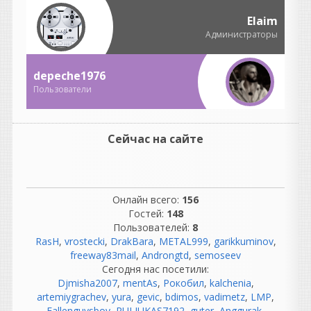
Nostalgia возвращается в
специальном юбилейном
Elaim
издании, посвященном 20-
Администраторы
летию.
depeche1976
Пользователи
guter
написал 06.08.2026 в
22:37
Сейчас на сайте
не согласна с этим
комментарием, но
понимаю, откуда он взялся.
В нем есть доля
Онлайн всего:
156
ностальгии, но как
Гостей:
148
описание реальности он
Пользователей:
8
сильно идеализирован.
RasH
,
vrostecki
,
DrakBara
,
METAL999
,
garikkuminov
,
freeway83mail
,
Androngtd
,
semoseev
Разберем по частям.
Сегодня нас посетили:
«Как же было спокойно до
Djmisha2007
,
mentAs
,
Рокобил
,
kalchenia
,
появления компа...»
artemiygrachev
,
yura
,
gevic
,
bdimos
,
vadimetz
,
LMP
,
На самом деле не совсем.
Fallenguysboy
,
RULIUKAS7192
,
guter
,
Anggurak
,