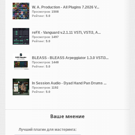
Жирненький! Они, кстати,
W. A. Production - All Plugins 7.2026 V...
веб версию
Просмотров:
1508
запилили
Рейтинг:
https://muscriptor.kyutai.org/
5.0
vangog171
написал 07.08.2026 в
17:38
reFX - Vanguard v.2.1.11 VSTi, VSTi3, A...
Просмотров:
1497
Удалил свое. Полная
Рейтинг:
5.0
тишина..
BLEASS - BLEASS Arpeggiator 1.3.0 VSTi3...
Просмотров:
1448
Heavy
Рейтинг:
5.0
написал 07.08.2026 в
16:52
Похоже, не работает кряк,
недолом. Проверил на двух
In Session Audio - Dyad Hand Pan Drums ...
Просмотров:
1192
машинах и разными
Рейтинг:
5.0
способами, по прежнему
демо. Ждём новых версий )
Heavy
Ваше мнение
написал 07.08.2026 в
16:51
Кто угодно нахватает. Не
Лучший плагин для мастеринга:
бывает на свете чудес,