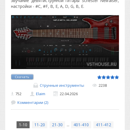
звучание девятиструнной гитары Schester Nellraiser,
настройки - #С, #F, В, Е, А, D, G, В, Е.
Скачать
Струнные инструменты
2238
752
Elaim
22.04.2026
Комментарии (2)
1-10
11-20
21-30
...
401-410
411-412