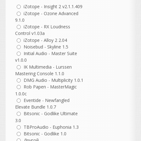
коллега, всегда все надо
iZotope - Insight 2 v2.1.1.409
потом допиливать ручками.
iZotope - Ozone Advanced
Но в моих случаях один и
9.1.0
тот же стем призма
iZotope - RX Loudness
распознавала лучше, чем
даже суновский платный
Control v1.03a
штатный преобразователь
iZotope - Alloy 2 2.04
(он вообще довольно
Noisebud - Skyline 1.5
кривой, кстати). А вот
Initial Audio - Master Suite
чистые партии призма
v1.0.0
берет вообще влёт, лучше
IK Multimedia - Lurssen
встроенного в S1. Впрочем,
Mastering Console 1.1.0
я просто делюсь опытом, а
DMG Audio - Multiplicity 1.0.1
вы уже сами подбирайте
Rob Papen - MasterMagic
под себя, что удобнее.
1.0.0c
Eventide - Newfangled
NewYork4017
написал 07.08.2026 в
10:16
Elevate Bundle 1.0.7
раздайте пожалуйста
Bitsonic - Godlike Ultimate
3.0
TBProAudio - Euphonia 1.3
Bitsonic - Godlike 1.0
Другой