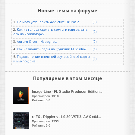
"лайв" я здесь не нашел.
Новые темы на форуме
Рокобил
написал 08.08.2026 в
07:15
1.
Не могу установить Addictive Drums 2
(0)
Уважаемые пианисты и
пользователи "Giglad".
2.
Как из голоса сделать семпл и наигрывать
(2)
его на клавиатуре?
Помогите пожалуйста
разобраться, где здесь
3.
Aurum Silver - Happyness
(0)
находится редактор
4.
Как назначить пэды на функции FLStudio?
(1)
аккордовой прогрессии. И
5.
Подключение внешней звуковой юсб карты
есть ли он здесь вообще...
(1)
и микрофона.
Второй день пытаюсь
аккорды по тактам
разложить, но
Популярные в этом месяце
ничего кроме функции
"лайв" я здесь не нашел.
Image-Line - FL Studio Producer Edition...
Просмотров:
1918
Rocker
Рейтинг:
5.0
написал 08.08.2026 в
01:23
На другом ресурсе уже есть
нормальная версия.
reFX - Rippler v .1.0.39 VSTi3, AAX x64...
Просмотров:
1553
Рейтинг:
5.0
Heavy
написал 07.08.2026 в
19:24