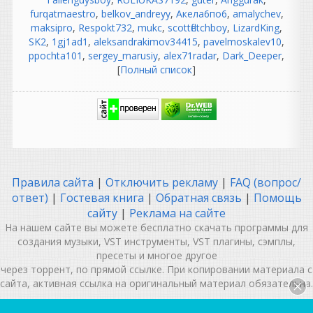
Да, компьютеров не было,
furqatmaestro
,
belkov_andreyy
,
Акела6по6
,
amalychev
,
но были свои проблемы:
maksipro
,
Respokt732
,
mukc
,
scottfletchboy
,
LizardKing
,
магнитофоны требовали
SK2
,
1gj1ad1
,
aleksandrakimov34415
,
pavelmoskalev10
,
постоянной калибровки;
ppochta101
,
sergey_marusiy
,
alex71radar
,
Dark_Deeper
,
нужно было выставлять ток
[
Полный список
]
подмагничивания (bias);
чистить и размагничивать
головки;
менять ленты, потому что
они изнашивались;
бороться с шумом пленки;
если ошибся при записи —
иногда приходилось
Правила сайта
|
Отключить рекламу
|
FAQ (вопрос/
переписывать целый дубль.
ответ)
|
Гостевая книга
|
Обратная связь
|
Помощь
То есть работы было не
сайту
|
Реклама на сайте
меньше, просто она была
На нашем сайте вы можете бесплатно скачать программы для
другой.
создания музыки, VST инструменты, VST плагины, сэмплы,
Подключил проводочки,
пресеты и многое другое
заправил ленточку, прогрел
через торрент, по прямой ссылке. При копировании материала с
лампочку...
сайта, активная ссылка на оригинальный материал обязательна.
Это романтичная картина,
но в профессиональных
MUSIC IN MY MIND | VSTHOUSE.RU © 2012-2026
| При