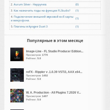
2.
Aurum Silver - Happyness
(0)
GALAN
написал 06.08.2026 в
23:58
3.
Как назначить пэды на функции FLStudio?
(1)
Возьми старую запись, где
4.
Подключение внешней звуковой юсб карты
(1)
под джазовый оркестр поёт
и микрофона.
кто либо. Твоя хвалёная
5.
Плагины в Apogee Duet 3
(1)
призма вместе с вокалом
нахватает кучу артефактов.
Популярные в этом месяце
vangog171
написал 06.08.2026 в
23:42
Image-Line - FL Studio Producer Edition...
Ухтыы. Новое всегда
Просмотров:
1770
хорошо. Что сэтим то
Рейтинг:
5.0
делать.. Пытаюсь найти
лайфхак совет с этой
ошибкой-ошибку
reFX - Rippler v .1.0.39 VSTi3, AAX x64...
Просмотров:
1452
0x000007b...
может в
Рейтинг:
5.0
ютубе найдется..
guter
W. A. Production - All Plugins 7.2026 V...
написал 06.08.2026 в
23:19
Просмотров:
1407
NOSTALGIA REBORN20TH
Рейтинг:
5.0
ANNIVERSARY EDITION OF
ONE OF THE MOST