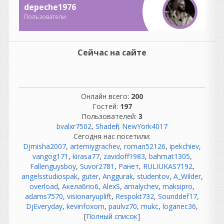
чистить и размагничивать
depeche1976
головки;
Пользователи
менять ленты, потому что
они изнашивались;
бороться с шумом пленки;
если ошибся при записи —
Сейчас на сайте
иногда приходилось
переписывать целый дубль.
То есть работы было не
Онлайн всего:
200
меньше, просто она была
Гостей:
197
другой.
Пользователей:
3
Подключил проводочки,
bvalxr7502
,
Shadefir
,
NewYork4017
заправил ленточку, прогрел
Сегодня нас посетили:
лампочку...
Djmisha2007
,
artemiygrachev
,
roman52126
,
ipekchiev
,
Это романтичная картина,
vangog171
,
kirasa77
,
zavidoff1983
,
bahmat1305
,
но в профессиональных
Fallenguysboy
,
Suvor2781
,
Ранет
,
RULIUKAS7192
,
студиях все было гораздо
angelsstudiospak
,
guter
,
Anggurak
,
studentov
,
A_Wilder
,
сложнее.
overload
,
Акела6по6
,
AlexS
,
amalychev
,
maksipro
,
Там были:
adams7570
,
visionaryuplift
,
Respokt732
,
Sounddef17
,
огромные аналоговые
DjEveryday
,
kevinfoxorn
,
paulvz70
,
mukc
,
loganec36
,
консоли;
[
Полный список
]
километры кабелей;