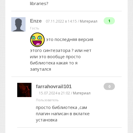
libraries?
Enze
1
07.11.2022 в 14:15 /
Материал
Гость
это последняя версия
этого синтезатора ? или нет
или это вообще просто
библиотека какая то я
запутался
farrahovrail101
0
15.07.2024 в 21:02 /
Материал
Пользователь
просто библиотека ,сам
плагин написан в вклатке
установка