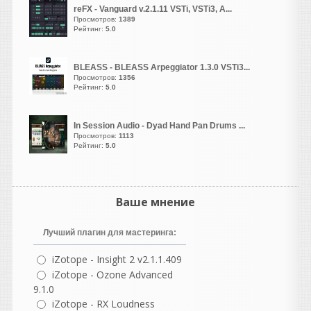
reFX - Vanguard v.2.1.11 VSTi, VSTi3, A...
POPULAR AND ENDURING
Просмотров:
1389
SAMPLE LIBRARIES EVER
Рейтинг:
5.0
MADE
Возрождение Ностальгии |
Скоро...
BLEASS - BLEASS Arpeggiator 1.3.0 VSTi3...
Просмотров:
1356
Отмечая двадцатилетие
Рейтинг:
5.0
существования в качестве
одной из самых популярных
и долговечных библиотек
In Session Audio - Dyad Hand Pan Drums ...
сэмплов,
Просмотров:
1113
Рейтинг:
5.0
Nostalgia возвращается в
специальном юбилейном
издании, посвященном 20-
летию.
Ваше мнение
Лучший плагин для мастеринга:
iZotope - Insight 2 v2.1.1.409
vangog171
iZotope - Ozone Advanced
написал 06.08.2026 в
23:02
9.1.0
Хоь и стоит у
iZotope - RX Loudness
меня-
Microsoft Visual C++