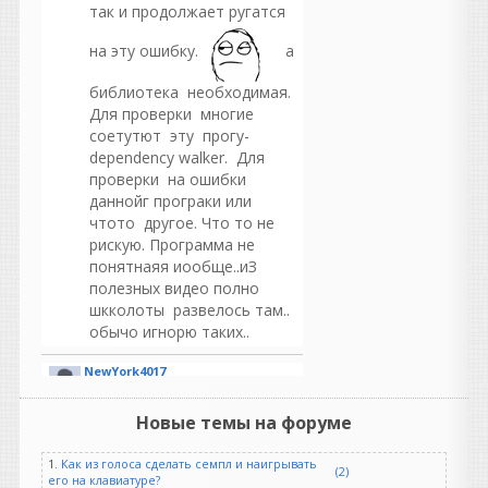
так и продолжает ругатся
на эту ошибку.
а
библиотека необходимая.
Для проверки многие
соетутют эту прогу-
dependency walker. Для
проверки на ошибки
даннойг програки или
чтото другое. Что то не
рискую. Программа не
понятнаяя иообще..иЗ
полезных видео полно
шкколоты развелось там..
обычо игнорю таких..
NewYork4017
написал 07.08.2026 в
10:16
раздайте пожалуйста
Новые темы на форуме
1.
Как из голоса сделать семпл и наигрывать
(2)
его на клавиатуре?