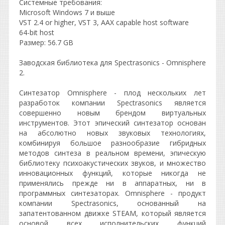
Системные требования:
Microsoft Windows 7 и выше
VST 2.4 or higher, VST 3, AAX capable host software
64-bit host
Размер: 56.7 GB
Заводская библиотека для Spectrasonics - Omnisphere
2.
Синтезатор Omnisphere - плод нескольких лет
разработок компании Spectrasonics является
совершенно новым брендом виртуальных
инструментов. Этот эпический синтезатор основан
на абсолютно новых звуковых технологиях,
комбинируя большое разнообразие гибридных
методов синтеза в реальном времени, эпическую
библиотеку психоакустических звуков, и множество
инновационных функций, которые никогда не
применялись прежде ни в аппаратных, ни в
программных синтезаторах. Omnisphere - продукт
компании Spectrasonics, основанный на
запатентованном движке STEAM, который является
основой всех исполнительских функций