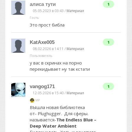
алиса тути
1
05.05.2023 в 03:43 /
Материал
Гость
Это прост библа
KatAxe005
1
08.02.2026 в 14:11 /
Материал
Пользователь
у вас в скринах на порно
перекидывает ну так кстати
vangog171
1
12.05.2026 в 15:40 /
Материал
VIP
ВЫшла новая библиотека
от- Plughugger. Для сферы.
называется-
The Endless Blue –
Deep Water Ambient