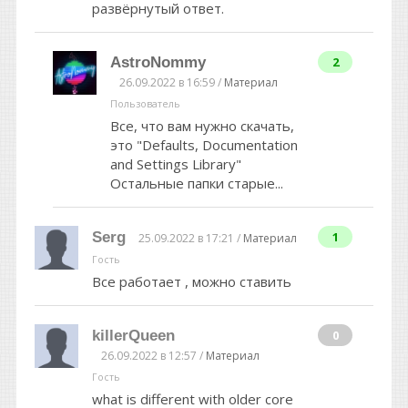
развёрнутый ответ.
AstroNommy
2
26.09.2022 в 16:59 /
Материал
Пользователь
Все, что вам нужно скачать,
это "Defaults, Documentation
and Settings Library"
Остальные папки старые...
Serg
1
25.09.2022 в 17:21 /
Материал
Гость
Все работает , можно ставить
killerQueen
0
26.09.2022 в 12:57 /
Материал
Гость
what is different with older core