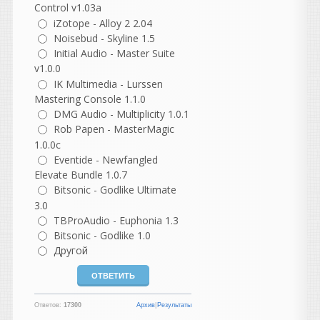
Control v1.03a
(2005–2022, x86 и x64)
iZotope - Alloy 2 2.04
И-
DirectX End-User
Noisebud - Skyline 1.5
Runtime.
Initial Audio - Master Suite
Но такой баг впервые у
меня с кейгеном... Давно
v1.0.0
как то в старой 10 еще все
IK Multimedia - Lurssen
спокойно рабаотала эта
Mastering Console 1.1.0
библиотека и сразу
DMG Audio - Multiplicity 1.0.1
активировалась. Даже
Rob Papen - MasterMagic
сейчас из списка там
1.0.0c
режима совместимости там
Eventide - Newfangled
в свойствах не помогает..
Elevate Bundle 1.0.7
Странно..
Bitsonic - Godlike Ultimate
3.0
vangog171
TBProAudio - Euphonia 1.3
написал 06.08.2026 в
22:54
Bitsonic - Godlike 1.0
Библиотека необходима.
Странно что кейген
Другой
перестал запускаться
когда от админа
нажимаешь.. Чудеса прям
Ответов:
17300
Архив
|
Результаты
какие то